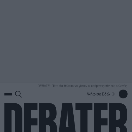
ΑΝΑΖΗΤΗΣΗ
DEBATE: Πότε θα θέλατε να γίνουν οι επόμενες εθνικές εκλογές;
Ψήφισε Εδώ