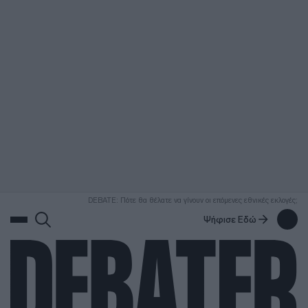
ΑΝΑΖΗΤΗΣΗ
DEBATE: Πότε θα θέλατε να γίνουν οι επόμενες εθνικές εκλογές;
Ψήφισε Εδώ