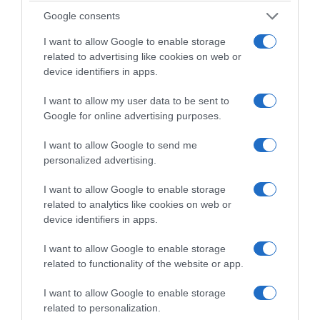
keen to end this procedure
Google consents
as quickly as…
I want to allow Google to enable storage
pic.twitter.com/LeM1R25j
related to advertising like cookies on web or
device identifiers in apps.
TP
— Israel Foreign
Ministry (@IsraelMFA)
I want to allow my user data to be sent to
October 3, 2025
Google for online advertising purposes.
I want to allow Google to send me
«Ήδη τέσσερις Ιταλοί πολίτες έχουν
personalized advertising.
απελαθεί. Οι υπόλοιποι βρίσκονται σε
I want to allow Google to enable storage
διαδικασία απέλασης. Το Ισραήλ επιθυμεί να
related to analytics like cookies on web or
ολοκληρώσει αυτή τη διαδικασία το
device identifiers in apps.
συντομότερο δυνατό»,
προσθέτει.
I want to allow Google to enable storage
related to functionality of the website or app.
Το υπουργείο επισύναψε φωτογραφίες της
Σουηδής ακτιβίστριας
Γκρέτα
I want to allow Google to enable storage
Τούνμπεργκ
και άλλων ακτιβιστών κατά την
related to personalization.