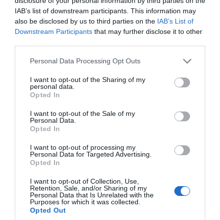
Το ισραηλινό υπουργείο ανέφερε ότι
«είναι
disclosure of your personal information by third parties on the
IAB’s list of downstream participants. This information may
σε εξέλιξη οι διαδικασίες για την ολοκλήρωση
also be disclosed by us to third parties on the
IAB’s List of
της πρόκλησης της Χαμάς-Sumud και την
Downstream Participants
that may further disclose it to other
οριστικοποίηση της απέλασης των
third parties.
συμμετεχόντων σε αυτή την απάτη».
Please note that this website/app uses one or more Google
Personal Data Processing Opt Outs
services and may gather and store information including but
Procedures are under way
not limited to your visit or usage behaviour. You may click to
I want to opt-out of the Sharing of my
personal data.
grant or deny consent to Google and its third-party tags to
to wrap up the Hamas-
Opted In
use your data for below specified purposes in below Google
Sumud provocation and to
consent section.
I want to opt-out of the Sale of my
finalize the deportation of
Personal Data.
Opted In
the participants in this
I want to opt-out of processing my
sham.
Personal Data for Targeted Advertising.
Opted In
Already 4 Italian citizens
I want to opt-out of Collection, Use,
Retention, Sale, and/or Sharing of my
have been deported. The
Personal Data that Is Unrelated with the
Purposes for which it was collected.
rest are in the process of
Opted Out
being deported. Israel is