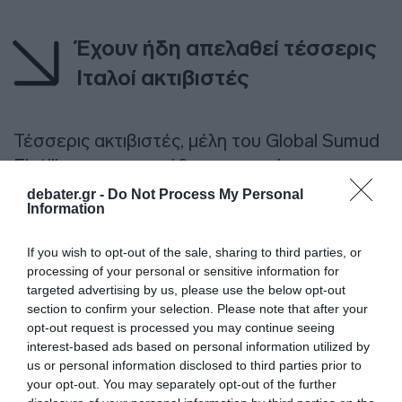
Έχουν ήδη απελαθεί τέσσερις
Ιταλοί ακτιβιστές
Τέσσερις ακτιβιστές, μέλη του Global Sumud
Flotilla που προσπάθησε να σπάσει τον
ναυτικό αποκλεισμό έχει απελάσει μέχρι
debater.gr -
Do Not Process My Personal
Information
τώρα το κράτος του Ισραήλ.
If you wish to opt-out of the sale, sharing to third parties, or
Περισσότεροι από
470
ακτιβιστές
processing of your personal or sensitive information for
συνελήφθησαν στα
42 πλοία
του
Στόλου
targeted advertising by us, please use the below opt-out
Global Sumud,
που παρεμποδίστηκαν από
section to confirm your selection. Please note that after your
opt-out request is processed you may continue seeing
το ισραηλινό ναυτικό να φτάσουν στη
interest-based ads based on personal information utilized by
Λωρίδα.
us or personal information disclosed to third parties prior to
your opt-out. You may separately opt-out of the further