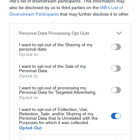
IAB’s list of downstream participants. This information may
του, αναφέροντας ότι υποφέρει από νεφρική
also be disclosed by us to third parties on the
IAB’s List of
ανεπάρκεια τελικού σταδίου και άλλες
Downstream Participants
that may further disclose it to other
third parties.
χρόνιες παθήσεις, ωστόσο το αίτημά τους
είχε απορριφθεί.
Please note that this website/app uses one or more Google
Personal Data Processing Opt Outs
services and may gather and store information including but
not limited to your visit or usage behaviour. You may click to
I want to opt-out of the Sharing of my
ΔΙΑΦΗΜΙΣΗ
personal data.
grant or deny consent to Google and its third-party tags to
Opted In
use your data for below specified purposes in below Google
consent section.
I want to opt-out of the Sale of my
Personal Data.
Opted In
I want to opt-out of processing my
Personal Data for Targeted Advertising.
Opted In
I want to opt-out of Collection, Use,
Retention, Sale, and/or Sharing of my
Personal Data that Is Unrelated with the
Purposes for which it was collected.
Opted Out
Η ζωή του Μπέρναρντ Μέιντοφ έγινε ταινία