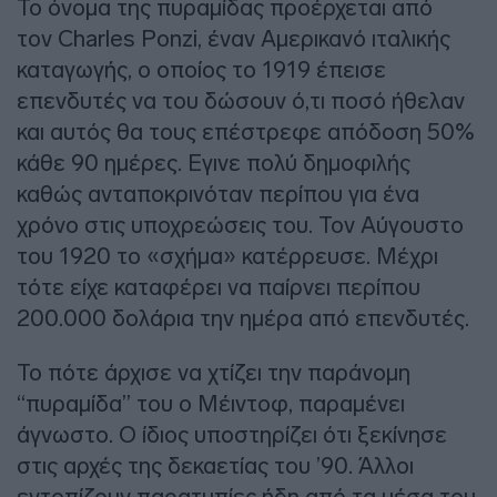
Το όνομα της πυραμίδας προέρχεται από
τον Charles Ponzi, έναν Αμερικανό ιταλικής
καταγωγής, ο οποίος το 1919 έπεισε
επενδυτές να του δώσουν ό,τι ποσό ήθελαν
και αυτός θα τους επέστρεφε απόδοση 50%
κάθε 90 ημέρες. Εγινε πολύ δημοφιλής
καθώς ανταποκρινόταν περίπου για ένα
χρόνο στις υποχρεώσεις του. Τον Αύγουστο
του 1920 το «σχήμα» κατέρρευσε. Μέχρι
τότε είχε καταφέρει να παίρνει περίπου
200.000 δολάρια την ημέρα από επενδυτές.
Το πότε άρχισε να χτίζει την παράνομη
“πυραμίδα” του ο Μέιντοφ, παραμένει
άγνωστο. Ο ίδιος υποστηρίζει ότι ξεκίνησε
στις αρχές της δεκαετίας του ’90. Άλλοι
εντοπίζουν παρατυπίες ήδη από τα μέσα του