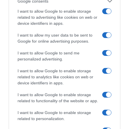
στον κινηματογράφο to 2014, με
Google consents
πρωταγωνιστή τον Leonardo DiCaprio.
I want to allow Google to enable storage
related to advertising like cookies on web or
device identifiers in apps.
Προσθήκη ως προτεινόμενη
πηγή στην Google
I want to allow my user data to be sent to
Google for online advertising purposes.
I want to allow Google to send me
Ακολούθησε το debater.gr στο
Google News
personalized advertising.
και μάθετε πρώτοι όλες τις ειδήσεις
I want to allow Google to enable storage
related to analytics like cookies on web or
Share
Tweet
device identifiers in apps.
I want to allow Google to enable storage
WALL STREET
ΑΠΑΤΗ
ΜΠΕΡΝΑΡΝΤ ΜΕΙΝΤΟΦ
related to functionality of the website or app.
ΧΡΗΜΑΤΙΣΤΗΡΙΟ
I want to allow Google to enable storage
ΔΙΑΦΗΜΙΣΗ
related to personalization.