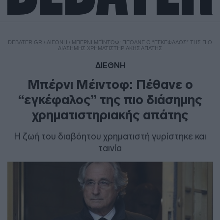
DEBATER.GR
/
ΔΙΕΘΝΗ
/
ΜΠΈΡΝΙ ΜΈΙΝΤΟΦ: ΠΈΘΑΝΕ Ο “ΕΓΚΈΦΑΛΟΣ” ΤΗΣ ΠΙΟ
ΔΙΆΣΗΜΗΣ ΧΡΗΜΑΤΙΣΤΗΡΙΑΚΉΣ ΑΠΆΤΗΣ
ΔΙΕΘΝΗ
Μπέρνι Μέιντοφ: Πέθανε ο
“εγκέφαλος” της πιο διάσημης
χρηματιστηριακής απάτης
Η ζωή του διαβόητου χρηματιστή γυρίστηκε και
ταινία