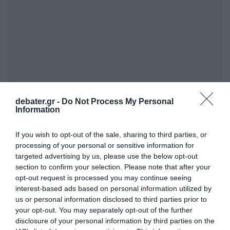
Tον
Μάρτιο του 2009 είχε δηλώσει
debater.gr -
Do Not Process My Personal
Information
ένοχος
, λέγοντας ότι “λυπάται βαθιά και
ντρέπεται”. Μετά από αρκετούς μήνες,
If you wish to opt-out of the sale, sharing to third parties, or
όππου βρισκόταν σε κατ ‘οίκον περιορισμό,
processing of your personal or sensitive information for
οδηγήθηκε στη φυλακή με χειροπέδες και
targeted advertising by us, please use the below opt-out
section to confirm your selection. Please note that after your
χειροκροτήματα από εξαγριωμένους
opt-out request is processed you may continue seeing
επενδυτές στην αίθουσα του δικαστηρίου.
interest-based ads based on personal information utilized by
us or personal information disclosed to third parties prior to
Την περασμένη χρονιά, οι δικηγόροι του
your opt-out. You may separately opt-out of the further
disclosure of your personal information by third parties on the
Μέιντοφ κατέθεσαν αίτημα για αποφυλάκιση