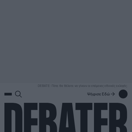
ΑΝΑΖΗΤΗΣΗ
DEBATE: Πότε θα θέλατε να γίνουν οι επόμενες εθνικές εκλογές;
Ψήφισε Εδώ