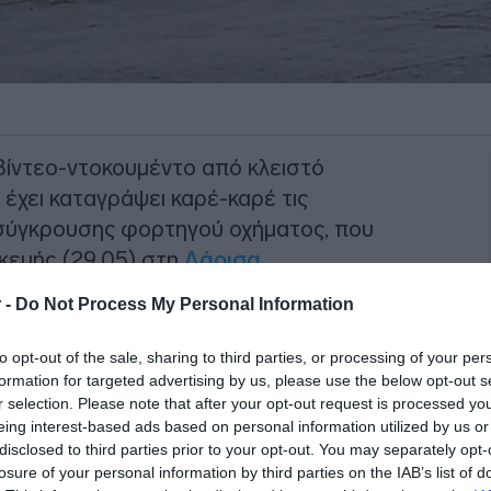
βίντεο-ντοκουμέντο από κλειστό
έχει καταγράψει καρέ-καρέ τις
 σύγκρουσης φορτηγού οχήματος, που
κευής (29.05) στη
Λάρισα
.
 -
Do Not Process My Personal Information
ύ όχημα, κινούμενο με ανασηκωμένη και
τρεπόμενη καρότσα του, προσέκρουσε
to opt-out of the sale, sharing to third parties, or processing of your per
έφυρα οδικής σήμανσης.
formation for targeted advertising by us, please use the below opt-out s
r selection. Please note that after your opt-out request is processed y
ΙΑΦΗΜΙΣΗ
eing interest-based ads based on personal information utilized by us or
disclosed to third parties prior to your opt-out. You may separately opt-
losure of your personal information by third parties on the IAB’s list of