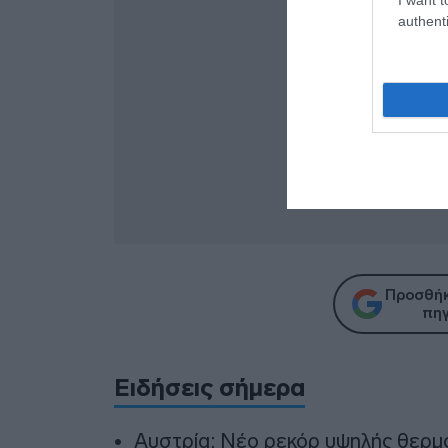
authenti
Προσθήκ
πηγ
Ειδήσεις σήμερα
Αυστρία: Νέο ρεκόρ υψηλής θερμο