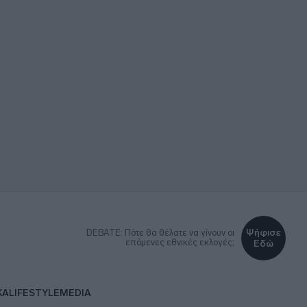
Ψήφισε
DEBATE: Πότε θα θέλατε να γίνουν οι
επόμενες εθνικές εκλογές;
Εδώ
ΚΑ
LIFESTYLE
MEDIA