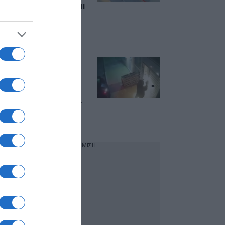
αέρα και καρφώνεται
σε δέντρο και
σταθμευμένα
αυτοκίνητα
Βίντεο ντοκουμέντο
από τη δράση
σπείρας που
ανατίναζε ATM και
έκλεβε αυτοκίνητα –
Συνελήφθη ο
«εγκέφαλος»
ΔΙΑΦΗΜΙΣΗ