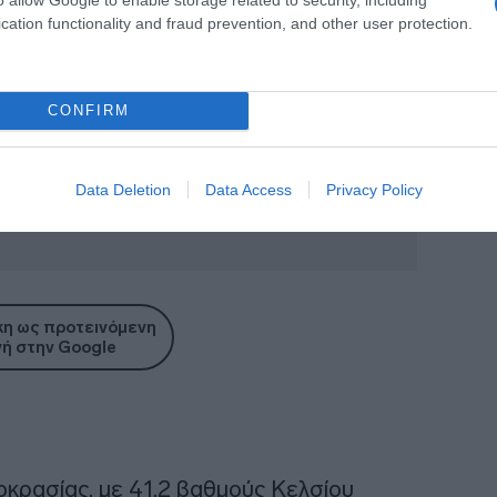
cation functionality and fraud prevention, and other user protection.
CONFIRM
Data Deletion
Data Access
Privacy Policy
η ως προτεινόμενη
ή στην Google
κρασίας, με 41,2 βαθμούς Κελσίου