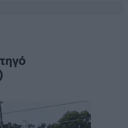
DEBATE: Πότε θα θέλατε να
γίνουν οι επόμενες εθνικές
εκλογές;
ρτηγό
)