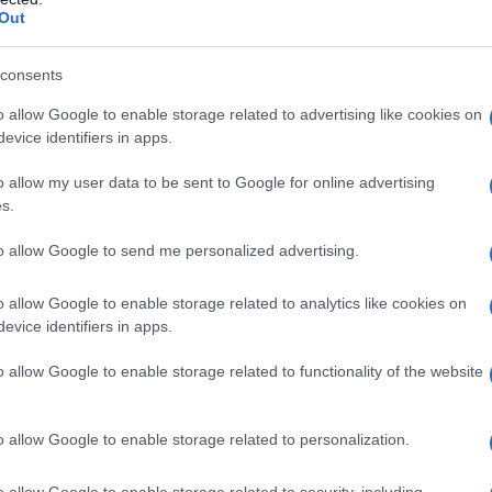
Out
consents
o allow Google to enable storage related to advertising like cookies on
evice identifiers in apps.
o allow my user data to be sent to Google for online advertising
s.
έχασε εντελώς τον έλεγχο του
to allow Google to send me personalized advertising.
ορείας του και κατέληξε σε παρακείμενη
λώντας υλικές ζημιές.
o allow Google to enable storage related to analytics like cookies on
evice identifiers in apps.
ς στις αρμόδιες αρχές. Ο οδηγός του
o allow Google to enable storage related to functionality of the website
 τραυματισμένος και διακομίστηκε
ΑΒ στο Γενικό Νοσοκομείο Λάρισας,
o allow Google to enable storage related to personalization.
o allow Google to enable storage related to security, including