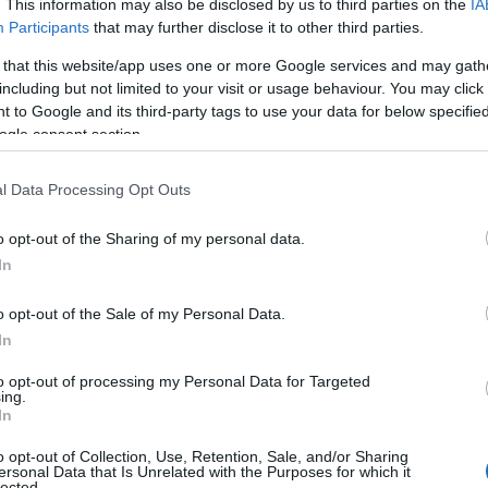
. This information may also be disclosed by us to third parties on the
IA
Participants
that may further disclose it to other third parties.
 that this website/app uses one or more Google services and may gath
including but not limited to your visit or usage behaviour. You may click 
 to Google and its third-party tags to use your data for below specifi
ogle consent section.
l Data Processing Opt Outs
είχε ως αποτέλεσμα την πλήρη
o opt-out of the Sharing of my personal data.
υής από το οδόστρωμα.
In
o opt-out of the Sale of my Personal Data.
In
to opt-out of processing my Personal Data for Targeted
ing.
In
o opt-out of Collection, Use, Retention, Sale, and/or Sharing
ersonal Data that Is Unrelated with the Purposes for which it
lected.