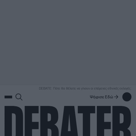
ΑΝΑΖΗΤΗΣΗ
DEBATE: Πότε θα θέλατε να γίνουν οι επόμενες εθνικές εκλογές;
Ψήφισε Εδώ