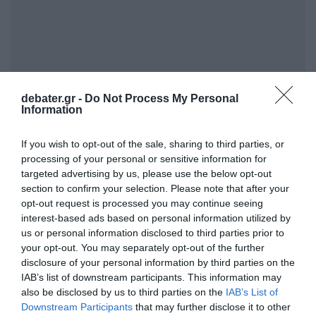
debater.gr -
Do Not Process My Personal
Information
If you wish to opt-out of the sale, sharing to third parties, or
processing of your personal or sensitive information for
targeted advertising by us, please use the below opt-out
Προσθήκη ως προτεινόμενη
section to confirm your selection. Please note that after your
πηγή στην Google
opt-out request is processed you may continue seeing
interest-based ads based on personal information utilized by
us or personal information disclosed to third parties prior to
Ειδήσεις σήμερα
your opt-out. You may separately opt-out of the further
disclosure of your personal information by third parties on the
IAB’s list of downstream participants. This information may
ΠΑΣΟΚ: “Ο κ. Γεωργιάδης συνεχίζει να
also be disclosed by us to third parties on the
IAB’s List of
πετάει χαρταετό – Ποιος θα πληρώσει τον
Downstream Participants
that may further disclose it to other