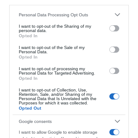
λογαριασμό των 40 εκατ. ευρώ για τα
third parties.
Σπιτάκια Ανακύκλωσης”;
Please note that this website/app uses one or more Google
Personal Data Processing Opt Outs
services and may gather and store information including but
Τροχαίο στις Σέρρες: “Το ΙΧ πέρασε στο
not limited to your visit or usage behaviour. You may click to
I want to opt-out of the Sharing of my
αντίθετο ρεύμα – Προσπάθησα να το
personal data.
grant or deny consent to Google and its third-party tags to
Opted In
αποφύγω, αλλά δεν πρόλαβα” λέει ο
use your data for below specified purposes in below Google
οδηγός του φορτηγού
consent section.
I want to opt-out of the Sale of my
Personal Data.
Χειροπέδες σε 12 οπαδούς κατά τη
Opted In
διάρκεια του αγώνα Παναθηναϊκός –
I want to opt-out of processing my
ΤΣΣΚΑ 1948 στο ΟΑΚΑ
Personal Data for Targeted Advertising.
Opted In
Εν αναμονή της έκδοσής του στην Ελλάδα
I want to opt-out of Collection, Use,
ο εκτελεστής της Greek Mafia που
Retention, Sale, and/or Sharing of my
Personal Data that Is Unrelated with the
συνελήφθη στη Γερμανία – Για ποιες
Purposes for which it was collected.
δολοφονίες κατηγορείται
Opted Out
Google consents
Ακολούθησε το debater.gr στο
Google News
I want to allow Google to enable storage
και μάθετε πρώτοι όλες τις ειδήσεις