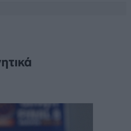
DEBATE: Πότε θα θέλατε να
γίνουν οι επόμενες εθνικές
εκλογές;
ητικά