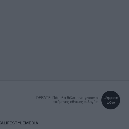
Ψήφισε
DEBATE: Πότε θα θέλατε να γίνουν οι
επόμενες εθνικές εκλογές;
Εδώ
ΚΑ
LIFESTYLE
MEDIA