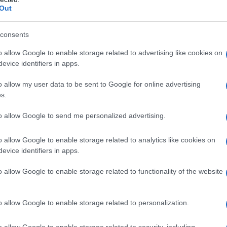
Out
ών στην θαλάσσια περιοχή ανοιχτά της
consents
ρούσματα στην Ελλάδα – 23 νέα μέσα σε
o allow Google to enable storage related to advertising like cookies on
evice identifiers in apps.
ου σπουδαίου καλλιτέχνη στο Α’
o allow my user data to be sent to Google for online advertising
s.
 Το πολωμένο μελτέμι ήταν ένα “από τα
to allow Google to send me personalized advertising.
ταίων 50 χρόνων” – Η ανάρτηση Κολυδά
o allow Google to enable storage related to analytics like cookies on
evice identifiers in apps.
ogle News
και μάθετε πρώτοι όλες τις ειδήσεις
o allow Google to enable storage related to functionality of the website
o allow Google to enable storage related to personalization.
o allow Google to enable storage related to security, including