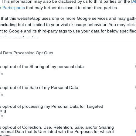
. This information may also be disclosed by us to third parties on the
IA
Participants
that may further disclose it to other third parties.
 that this website/app uses one or more Google services and may gath
including but not limited to your visit or usage behaviour. You may click 
 to Google and its third-party tags to use your data for below specifi
ogle consent section.
l Data Processing Opt Outs
o opt-out of the Sharing of my personal data.
ις εξετάσεις και περιμένει πλέον τα
In
o opt-out of the Sale of my Personal Data.
In
η ως προτεινόμενη
to opt-out of processing my Personal Data for Targeted
ή στην Google
ing.
In
o opt-out of Collection, Use, Retention, Sale, and/or Sharing
ersonal Data that Is Unrelated with the Purposes for which it
lected.