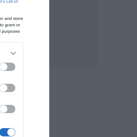
B’s List of
er and store
to grant or
ed purposes