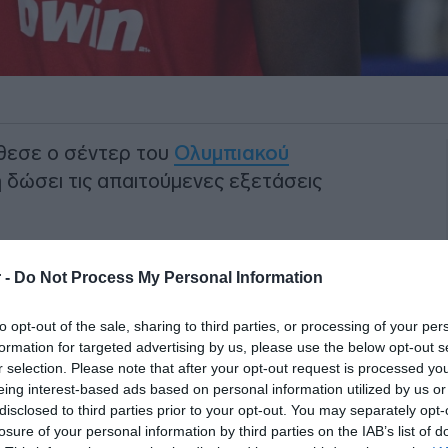
έθεσε ο σέντερ του
Ολυμπιακού
 δώσει τις απαιτούμενες εξετάσεις
λλάδα και θέλει να αποκτήσει και
 -
Do Not Process My Personal Information
ολίτης χρειάζεται τρία χρόνια
ο καλοκαίρι του 2021 ο
Μουστάφα Φαλ
to opt-out of the sale, sharing to third parties, or processing of your per
 έκτοτε είναι από τα βασικά στελέχη της
formation for targeted advertising by us, please use the below opt-out s
r selection. Please note that after your opt-out request is processed y
eing interest-based ads based on personal information utilized by us or
disclosed to third parties prior to your opt-out. You may separately opt-
ΙΑΦΗΜΙΣΗ
losure of your personal information by third parties on the IAB’s list of