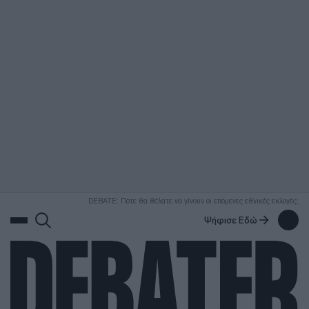
ΑΝΑΖΗΤΗΣΗ
DEBATE: Πότε θα θέλατε να γίνουν οι επόμενες εθνικές εκλογές;
Ψήφισε Εδώ