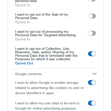
personal data.
Ειδήσεις σήμερα
grant or deny consent to Google and its third-party tags to
Opted In
use your data for below specified purposes in below Google
consent section.
I want to opt-out of the Sale of my
Δείτε τις προσπάθειες χελώνας να
Personal Data.
γεννήσει σε παραλία της Ρόδου – Η
Opted In
προειδοποίηση των κατοίκων (βίντεο)
I want to opt-out of processing my
Personal Data for Targeted Advertising.
Τροχαίο στον Κηφισό – Καθυστερήσεις
Opted In
στο ρεύμα προς Πειραιά
I want to opt-out of Collection, Use,
Retention, Sale, and/or Sharing of my
Μητσοτάκης: “Η ενίσχυση της
Personal Data that Is Unrelated with the
Purposes for which it was collected.
παραγωγικής βάσης στρατηγική
Opted Out
προτεραιότητα για μία πιο ανταγωνιστική,
εξωστρεφή και ανθεκτική ελληνική
Google consents
οικονομία”
I want to allow Google to enable storage
related to advertising like cookies on web or
“Ελευθέριος Βενιζέλος”: Συνελήφθη
device identifiers in apps.
37χρονος με 4 μαχαίρια και δύο ψαλίδια
κλαδέματος
I want to allow my user data to be sent to
Google for online advertising purposes.