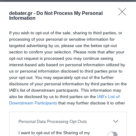
debater.gr -
Do Not Process My Personal
Information
If you wish to opt-out of the sale, sharing to third parties, or
processing of your personal or sensitive information for
targeted advertising by us, please use the below opt-out
Είναι η ιδανική περίοδος για να επενδύσουν
section to confirm your selection. Please note that after your
στη μόρφωσή τους ή να ξεκινήσουν ένα
opt-out request is processed you may continue seeing
interest-based ads based on personal information utilized by
project που σχεδίαζαν καιρό, καθώς οι
us or personal information disclosed to third parties prior to
συνθήκες είναι πλέον ώριμες για να
your opt-out. You may separately opt-out of the further
αποδώσουν οι κόποι τους στο μέγιστο
disclosure of your personal information by third parties on the
IAB’s list of downstream participants. This information may
βαθμό.
also be disclosed by us to third parties on the
IAB’s List of
Downstream Participants
that may further disclose it to other
third parties.
Προσθήκη ως προτεινόμενη
πηγή στην Google
Please note that this website/app uses one or more Google
Personal Data Processing Opt Outs
services and may gather and store information including but
not limited to your visit or usage behaviour. You may click to
I want to opt-out of the Sharing of my