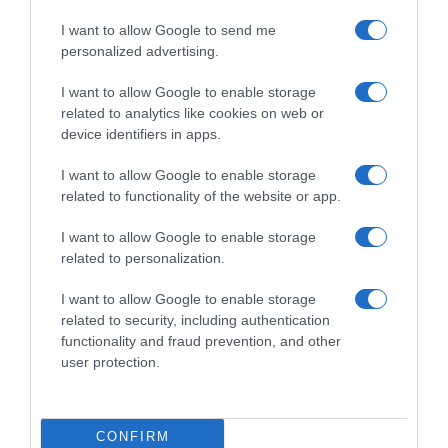
Ακολούθησε το debater.gr στο
Google News
I want to allow Google to send me
και μάθετε πρώτοι όλες τις ειδήσεις
personalized advertising.
I want to allow Google to enable storage
Share
Tweet
related to analytics like cookies on web or
device identifiers in apps.
ΑΣΤΡΟΛΟΓΙΚΕΣ ΠΡΟΒΛΕΨΕΙΣ
ΖΩΔΙΑ
I want to allow Google to enable storage
related to functionality of the website or app.
ΔΙΑΦΗΜΙΣΗ
I want to allow Google to enable storage
related to personalization.
I want to allow Google to enable storage
related to security, including authentication
functionality and fraud prevention, and other
user protection.
CONFIRM