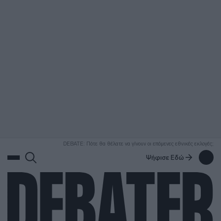
ΑΝΑΖΗΤΗΣΗ
DEBATE: Πότε θα θέλατε να γίνουν οι επόμενες εθνικές εκλογές;
Ψήφισε Εδώ