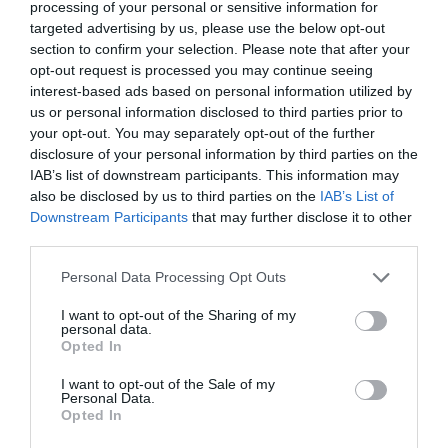
οικογενειακές συγκεντρώσεις, γι’ αυτό και
processing of your personal or sensitive information for
συχνά την επιλέγει όταν θέλει να “κακομάθει”
targeted advertising by us, please use the below opt-out
section to confirm your selection. Please note that after your
τον εαυτό του και να ηρεμήσει ψυχολογικά.
opt-out request is processed you may continue seeing
interest-based ads based on personal information utilized by
us or personal information disclosed to third parties prior to
Προσθήκη ως προτεινόμενη
your opt-out. You may separately opt-out of the further
πηγή στην Google
disclosure of your personal information by third parties on the
IAB’s list of downstream participants. This information may
also be disclosed by us to third parties on the
IAB’s List of
Ειδήσεις σήμερα
Downstream Participants
that may further disclose it to other
third parties.
Δείτε τις προσπάθειες χελώνας να
Please note that this website/app uses one or more Google
Personal Data Processing Opt Outs
γεννήσει σε παραλία της Ρόδου – Η
services and may gather and store information including but
not limited to your visit or usage behaviour. You may click to
I want to opt-out of the Sharing of my
προειδοποίηση των κατοίκων (βίντεο)
personal data.
grant or deny consent to Google and its third-party tags to
Opted In
Τροχαίο στον Κηφισό – Καθυστερήσεις
use your data for below specified purposes in below Google
consent section.
στο ρεύμα προς Πειραιά
I want to opt-out of the Sale of my
Personal Data.
Opted In
Μητσοτάκης: “Η ενίσχυση της