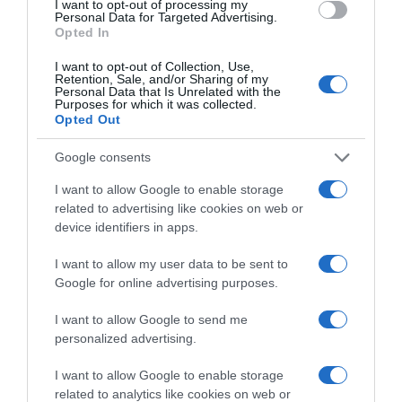
παραγωγικής βάσης στρατηγική
I want to opt-out of processing my
Personal Data for Targeted Advertising.
προτεραιότητα για μία πιο ανταγωνιστική,
Opted In
εξωστρεφή και ανθεκτική ελληνική
οικονομία”
I want to opt-out of Collection, Use,
Retention, Sale, and/or Sharing of my
Personal Data that Is Unrelated with the
“Ελευθέριος Βενιζέλος”: Συνελήφθη
Purposes for which it was collected.
Opted Out
37χρονος με 4 μαχαίρια και δύο ψαλίδια
κλαδέματος
Google consents
I want to allow Google to enable storage
Ακολούθησε το debater.gr στο
Google News
related to advertising like cookies on web or
και μάθετε πρώτοι όλες τις ειδήσεις
device identifiers in apps.
I want to allow my user data to be sent to
Share
Tweet
Google for online advertising purposes.
I want to allow Google to send me
ΑΣΤΡΟΛΟΓΙΚΕΣ ΠΡΟΒΛΕΨΕΙΣ
ΖΩΔΙΑ
personalized advertising.
ΔΙΑΦΗΜΙΣΗ
I want to allow Google to enable storage
related to analytics like cookies on web or