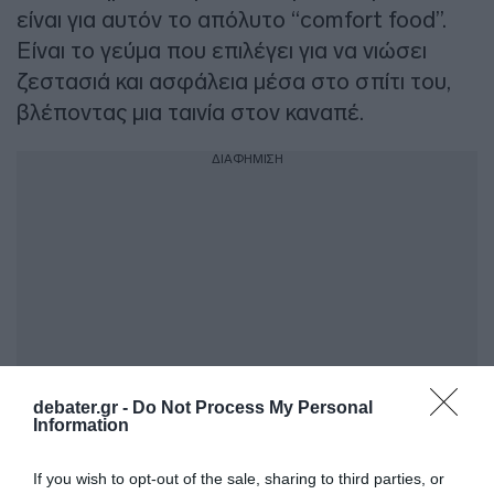
είναι για αυτόν το απόλυτο “comfort food”.
Είναι το γεύμα που επιλέγει για να νιώσει
ζεστασιά και ασφάλεια μέσα στο σπίτι του,
βλέποντας μια ταινία στον καναπέ.
ΔΙΑΦΗΜΙΣΗ
debater.gr -
Do Not Process My Personal
Information
Η πίτσα του θυμίζει ξέγνοιαστες στιγμές και
If you wish to opt-out of the sale, sharing to third parties, or