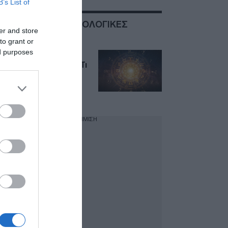
B’s List of
ΣΧΕΤΙΚΑ ΜΕ:ΑΣΤΡΟΛΟΓΙΚΕΣ
er and store
ΠΡΟΒΛΕΨΕΙΣ
to grant or
ed purposes
Ζώδια σήμερα,
Κυριακή 19 Ιουλίου: Τι
ευνοείται και τι καλό
είναι να αποφύγει
κάθε ζώδιο
ΔΙΑΦΗΜΙΣΗ