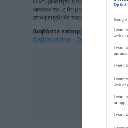
Η νευρικότητα θα μεταφερθεί και στ
Opted 
οικείων τους θα μοιάζουν ανυπέρβλη
αποφευχθούν παρεξηγήσεις.
Google 
I want t
Διαβάστε επίσης
:
Ζώδια: Αυτά θα 
web or d
Φεβρουαρίου – Θα δουν την τύχη 
I want t
purpose
I want 
I want t
web or d
I want t
or app.
I want t
I want t