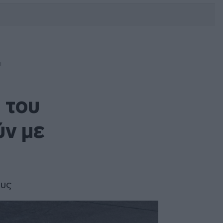
DEBATE: Πότε θα θέλατε να
γίνουν οι επόμενες εθνικές
εκλογές;
Ή
α του
ύν με
ους