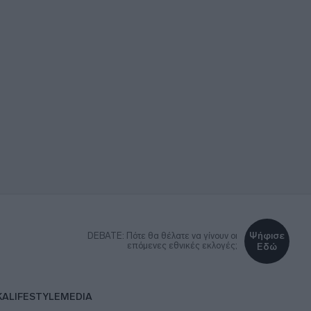
Ψήφισε
DEBATE: Πότε θα θέλατε να γίνουν οι
επόμενες εθνικές εκλογές;
Εδώ
ΚΑ
LIFESTYLE
MEDIA