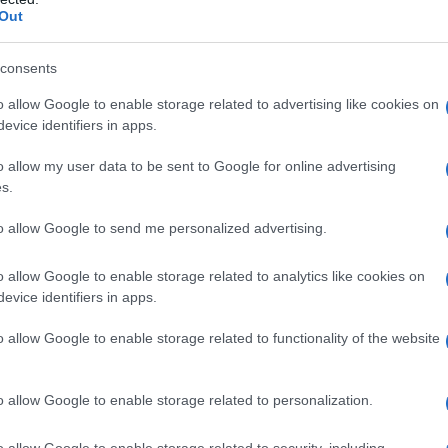
ο σπίτι τους, όπου οι απαιτήσεις των
Out
τες, απαιτώντας ψυχραιμία για να
consents
o allow Google to enable storage related to advertising like cookies on
είναι τα 3 πιο τυχερά του
evice identifiers in apps.
τους να χαμογελά
o allow my user data to be sent to Google for online advertising
s.
to allow Google to send me personalized advertising.
o allow Google to enable storage related to analytics like cookies on
evice identifiers in apps.
o allow Google to enable storage related to functionality of the website
o allow Google to enable storage related to personalization.
o allow Google to enable storage related to security, including