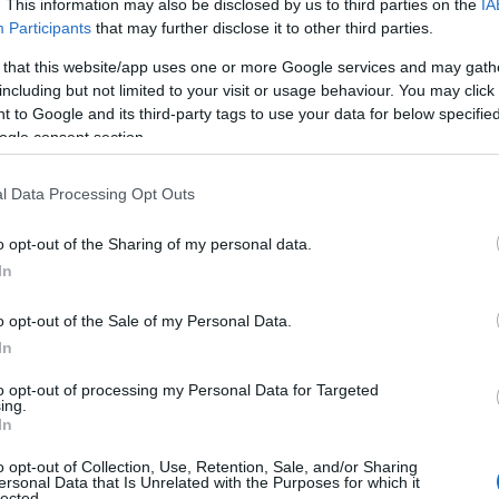
. This information may also be disclosed by us to third parties on the
IA
Participants
that may further disclose it to other third parties.
 that this website/app uses one or more Google services and may gath
including but not limited to your visit or usage behaviour. You may click 
 to Google and its third-party tags to use your data for below specifi
ogle consent section.
l Data Processing Opt Outs
o opt-out of the Sharing of my personal data.
In
ε σημαντικές πιέσεις στον
o opt-out of the Sale of my Personal Data.
στερήσεις σε σχέδια και οι παρεξηγήσεις
In
α διάταξη. Η ανάγκη τους για
φνικά έξοδα
ή ανατροπές σε
to opt-out of processing my Personal Data for Targeted
ing.
τάς τους να αναθεωρήσουν τον
In
o opt-out of Collection, Use, Retention, Sale, and/or Sharing
ersonal Data that Is Unrelated with the Purposes for which it
lected.