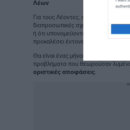
Λέων
authenti
Για τους Λέοντες, ο Φεβρουάριος εστ
διαπροσωπικές σχέσεις και τις συνε
ή ότι υπονομεύονται από τον σύντρ
προκαλέσει έντονες συγκρούσεις κα
Θα είναι ένας μήνας όπου οι εγωισμ
προβλήματα που θεωρούσαν λυμένα
οριστικές αποφάσεις
.
Δ