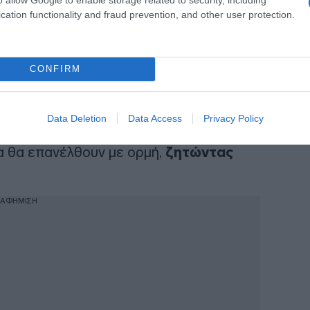
cation functionality and fraud prevention, and other user protection.
ιάζει τις δυσκολίες του στις
ργασίες. Η αίσθηση ότι δεν εισακούονται
CONFIRM
οφο ή τους συνεργάτες τους θα
ι το αίσθημα της απογοήτευσης.
Data Deletion
Data Access
Privacy Policy
οί θα βγουν στην επιφάνεια, ενώ παλιά
 θα επανέλθουν με ορμή,
ζητώντας
ΙΑΦΗΜΙΣΗ