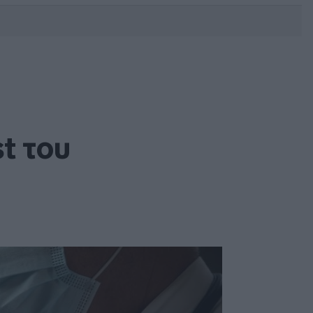
DEBATE: Πότε θα θέλατε να
γίνουν οι επόμενες εθνικές
εκλογές;
st του