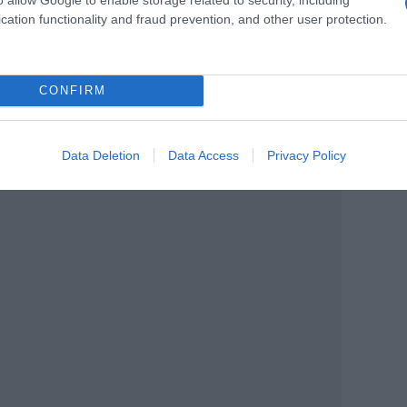
cation functionality and fraud prevention, and other user protection.
ίες της Επιτροπής:
CONFIRM
κολλο σύμφωνα με το οποίο το
λίτες 50-69 ετών και διαθέτουν ΑΜΚΑ,
λιστοι».
Data Deletion
Data Access
Privacy Policy