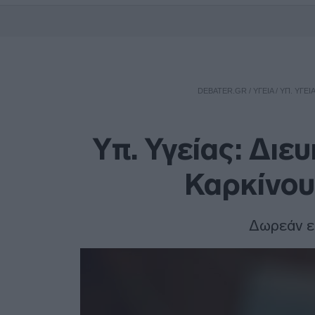
DEBATER.GR
/
ΥΓΕΙΑ
/
ΥΠ. ΥΓΕΊ
Υπ. Υγείας: Διευ
Καρκίνου
Δωρεάν εξ