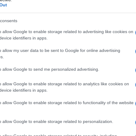
Out
(ΕΕΔΥ), η οποία θεσμοθετήθηκε με τον
ίσημο γνωμοδοτικό όργανο του
consents
μόσιας Υγείας, όπως ο
ίνου του παχέος εντέρου αλλά και τα
o allow Google to enable storage related to advertising like cookies on
evice identifiers in apps.
ν εξετάσεων.
o allow my user data to be sent to Google for online advertising
ου κύρους ιατροί, Καθηγητές
s.
 της Δημόσιας Υγείας. Ειδικά για τον
to allow Google to send me personalized advertising.
άλλωστε και για κάθε άλλο πρόγραμμα
πή συνεργάστηκε με ομάδα
o allow Google to enable storage related to analytics like cookies on
 ανάμεσα τους και Καθηγητές
evice identifiers in apps.
ς της Ελληνικής Γαστρεντερολογικής
o allow Google to enable storage related to functionality of the website
λά και το Υπουργείο Υγείας συνεργάστηκε
λλογο για την υλοποίηση του
o allow Google to enable storage related to personalization.
o allow Google to enable storage related to security, including