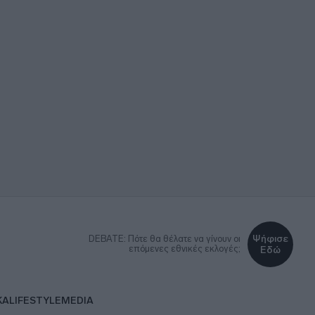
Ψήφισε
DEBATE: Πότε θα θέλατε να γίνουν οι
επόμενες εθνικές εκλογές;
Εδώ
ΚΑ
LIFESTYLE
MEDIA