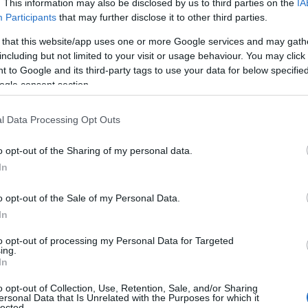
. This information may also be disclosed by us to third parties on the
IA
νεύουν την παρουσία αιμορραγίας στα
Participants
that may further disclose it to other third parties.
γοντα κινδύνου για την εμφάνιση του
 that this website/app uses one or more Google services and may gath
lf test δεν ανιχνεύει το αν ένας πολίτης
including but not limited to your visit or usage behaviour. You may click 
υργείο Υγείας.
 to Google and its third-party tags to use your data for below specifi
ogle consent section.
ΙΑΦΗΜΙΣΗ
l Data Processing Opt Outs
o opt-out of the Sharing of my personal data.
In
o opt-out of the Sale of my Personal Data.
In
to opt-out of processing my Personal Data for Targeted
ing.
In
όληψης για τον καρκίνο του παχέος
o opt-out of Collection, Use, Retention, Sale, and/or Sharing
ersonal Data that Is Unrelated with the Purposes for which it
ιστημονικές οδηγίες της Επιτροπής
lected.