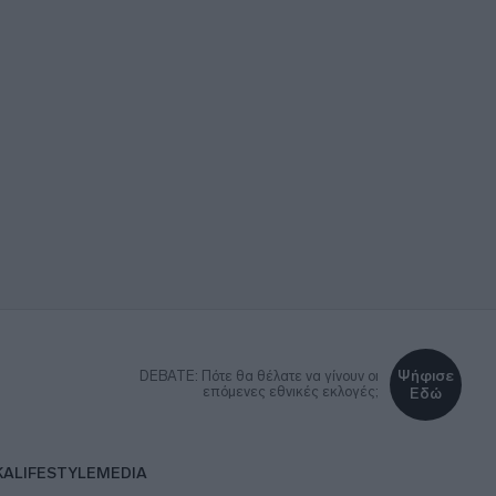
Ψήφισε
DEBATE: Πότε θα θέλατε να γίνουν οι
επόμενες εθνικές εκλογές;
Εδώ
ΚΑ
LIFESTYLE
MEDIA