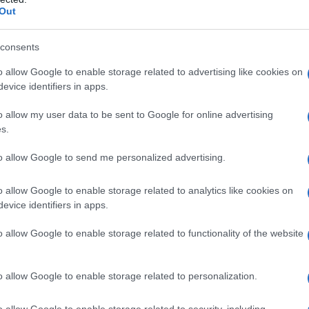
Out
consents
o allow Google to enable storage related to advertising like cookies on
evice identifiers in apps.
o allow my user data to be sent to Google for online advertising
s.
to allow Google to send me personalized advertising.
o allow Google to enable storage related to analytics like cookies on
evice identifiers in apps.
o allow Google to enable storage related to functionality of the website
ητα σε βιταμίνη C και η καθημερινή και
γανισμό και το ανοσοποιητικό μας
o allow Google to enable storage related to personalization.
ξεις του αναπνευστικού.
o allow Google to enable storage related to security, including