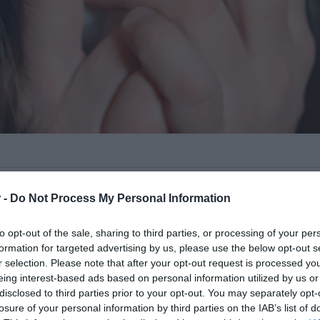
 που “κυκλοφορούν” και μας ταλαιπωρούν,
 -
Do Not Process My Personal Information
που συνήθως εμφανίζεται με
ρροή και τα δέκατα.
to opt-out of the sale, sharing to third parties, or processing of your per
formation for targeted advertising by us, please use the below opt-out s
ΙΑΦΗΜΙΣΗ
r selection. Please note that after your opt-out request is processed y
eing interest-based ads based on personal information utilized by us or
disclosed to third parties prior to your opt-out. You may separately opt-
losure of your personal information by third parties on the IAB’s list of