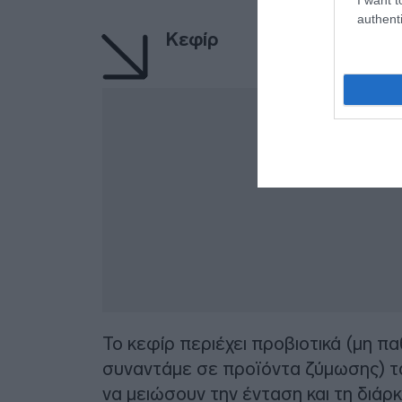
authenti
Κεφίρ
Δ
Το κεφίρ περιέχει προβιοτικά (μη 
συναντάμε σε προϊόντα ζύμωσης) τ
να μειώσουν την ένταση και τη διά