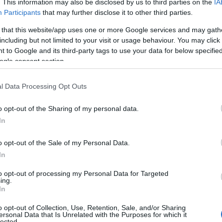
. This information may also be disclosed by us to third parties on the
IA
Participants
that may further disclose it to other third parties.
 that this website/app uses one or more Google services and may gath
including but not limited to your visit or usage behaviour. You may click 
 to Google and its third-party tags to use your data for below specifi
ogle consent section.
l Data Processing Opt Outs
ουμε θα πρέπει να αφήσουμε τον ιό να
σει μαζί με τα ενοχλητικά συμπτώματα
o opt-out of the Sharing of my personal data.
In
τόσο κάποιες τροφές που μπορεί να
 μας βοηθήσουν να καταπολεμήσουμε τα
o opt-out of the Sale of my Personal Data.
In
 καλό είναι να προσθέσουμε στη
to opt-out of processing my Personal Data for Targeted
ing.
υώσουμε ξαφνικά και νιώσουμε
In
o opt-out of Collection, Use, Retention, Sale, and/or Sharing
ersonal Data that Is Unrelated with the Purposes for which it
lected.