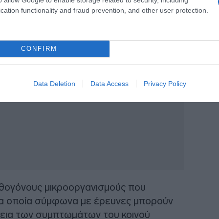
cation functionality and fraud prevention, and other user protection.
CONFIRM
ΙΑΦΗΜΙΣΗ
Data Deletion
Data Access
Privacy Policy
παθογόνους μικροοργανισμούς που
α οποία σύμφωνα με έρευνες μπορούν
ρκεια των συμπτωμάτων του κοινού