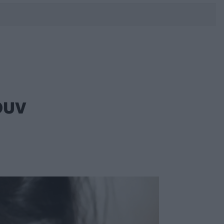
DEBATE: Πότε θα θέλατε να
γίνουν οι επόμενες εθνικές
εκλογές;
ουν