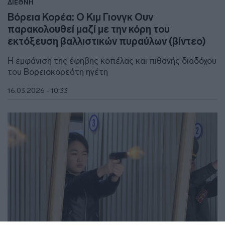
ΔΙΕΘΝΗ
Βόρεια Κορέα: Ο Κιμ Γιονγκ Ουν
παρακολουθεί μαζί με την κόρη του
εκτόξευση βαλλιστικών πυραύλων (βίντεο)
Η εμφάνιση της έφηβης κοπέλας και πιθανής διαδόχου
του Βορειοκορεάτη ηγέτη
16.03.2026 - 10:33