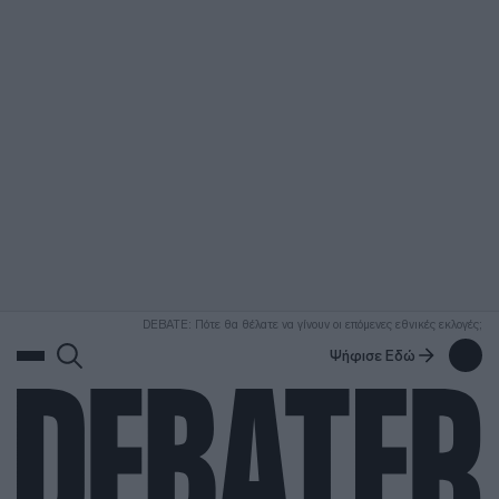
ΑΝΑΖΗΤΗΣΗ
DEBATE: Πότε θα θέλατε να γίνουν οι επόμενες εθνικές εκλογές;
Ψήφισε Εδώ