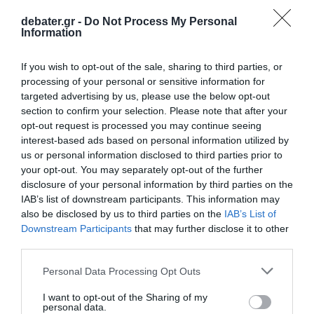
debater.gr -
Do Not Process My Personal
Information
ΔΙΕΘΝΗ
If you wish to opt-out of the sale, sharing to third parties, or
Βόρεια Κορέα: Στη δημοσιότητα φωτογραφία
processing of your personal or sensitive information for
με την έφηβη κόρη του Κιμ Γιονγκ Ουν να
targeted advertising by us, please use the below opt-out
πυροβολεί
section to confirm your selection. Please note that after your
opt-out request is processed you may continue seeing
"Φουντώνουν" τα σενάρια για διαδοχή του πατέρα της
interest-based ads based on personal information utilized by
us or personal information disclosed to third parties prior to
12.03.2026 - 09:46
your opt-out. You may separately opt-out of the further
disclosure of your personal information by third parties on the
IAB’s list of downstream participants. This information may
also be disclosed by us to third parties on the
IAB’s List of
Downstream Participants
that may further disclose it to other
third parties.
Please note that this website/app uses one or more Google
Personal Data Processing Opt Outs
services and may gather and store information including but
not limited to your visit or usage behaviour. You may click to
I want to opt-out of the Sharing of my
personal data.
grant or deny consent to Google and its third-party tags to