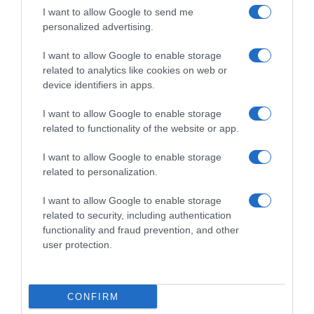
I want to allow Google to send me
personalized advertising.
I want to allow Google to enable storage
related to analytics like cookies on web or
device identifiers in apps.
I want to allow Google to enable storage
ΔΙΕΘΝΗ
related to functionality of the website or app.
Συναγερμός στην Άπω Ανατολή: Η Βόρεια
Κορέα εκτόξευσε βαλλιστικούς πυραύλους
I want to allow Google to enable storage
related to personalization.
κοντά στα χωρικά ύδατα της Ιαπωνίας
I want to allow Google to enable storage
Η ανακοίνωση από τις πολιτικές αρχές του Τόκιο
related to security, including authentication
27.01.2026 - 11:04
functionality and fraud prevention, and other
user protection.
CONFIRM