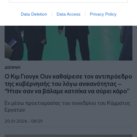
Data Deletion
Data Access
Privacy Policy
ΔΙΕΘΝΗ
Ο Κιμ Γιονγκ Ουν καθαίρεσε τον αντιπρόεδρο
της κυβέρνησής του λόγω ανικανότητας –
“Ήταν σαν να βάλαμε κατσίκα να σύρει κάρο”
Εν μέσω προετοιμασίας του συνεδρίου του Κόμματος
Εργατών
20.01.2026 - 08:59