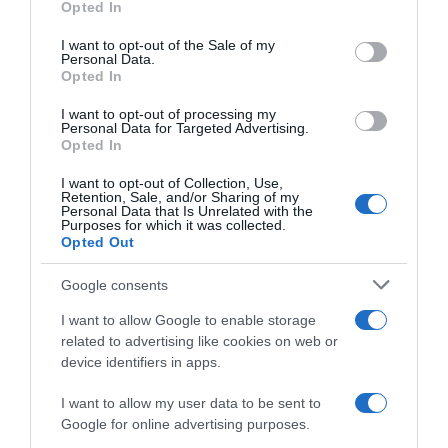
Opted In
use your data for below specified purposes in below Google
consent section.
I want to opt-out of the Sale of my
Personal Data.
Opted In
I want to opt-out of processing my
ΔΙΕΘΝΗ
Personal Data for Targeted Advertising.
Opted In
Βόρεια Κορέα: Ο Κιμ Γιονγκ Ουν επέλεξε την
κόρη του ως διάδοχό του
I want to opt-out of Collection, Use,
Retention, Sale, and/or Sharing of my
Personal Data that Is Unrelated with the
Η έφηβη εμφανιζόταν συχνά στο πλευρό του το
Purposes for which it was collected.
τελευταίο διάστημα
Opted Out
12.02.2026 - 13:40
Google consents
I want to allow Google to enable storage
related to advertising like cookies on web or
device identifiers in apps.
I want to allow my user data to be sent to
Google for online advertising purposes.