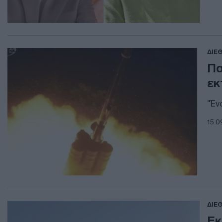
ΔΙΕ
Πα
εκ
"Έν
15.0
ΔΙΕ
Εκ