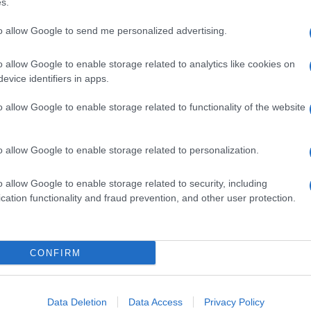
s.
Κιμ Γιονγκ Ουν καθαιρεί αξιωματικούς 
to allow Google to send me personalized advertising.
ομα της πανδημίας και του… λαού
o allow Google to enable storage related to analytics like cookies on
 δόθηκαν λεπτομέρειες για τους λόγους της απόφασης το
evice identifiers in apps.
6.2021 - 08:14
o allow Google to enable storage related to functionality of the website
o allow Google to enable storage related to personalization.
o allow Google to enable storage related to security, including
cation functionality and fraud prevention, and other user protection.
ΘΝΗ
κασμένοι” οι πολίτες της Βόρειας Κορέ
ησυχούν για τα κιλά που έχασε ο Κιμ Γι
CONFIRM
υν
Data Deletion
Data Access
Privacy Policy
ι χάσει κάποια κιλά και επικρατεί σχετικό άγχος