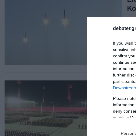
Κο
"Απ
debater.gr
13.0
If you wish 
sensitive in
confirm you
continue se
information 
further disc
participants
ΔΙΕ
Downstream 
Η 
Please note
-“
information 
στ
deny consent
in below Go
Σε 
Persona
09.0