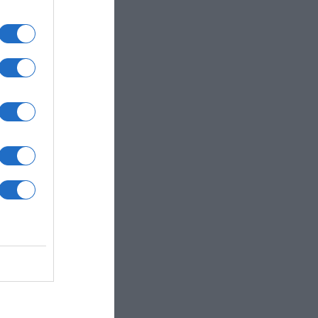
στο
υ
ας –
ονγκ