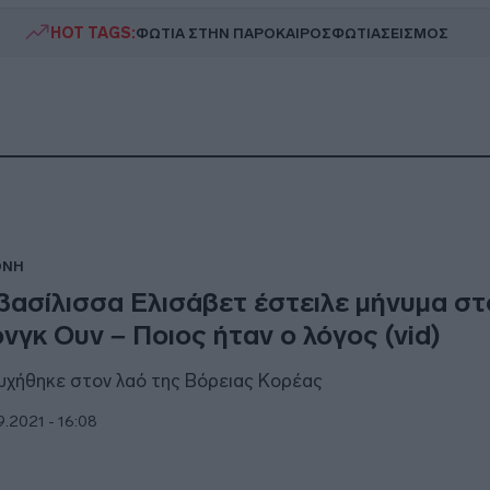
HOT TAGS:
ΦΩΤΙΑ ΣΤΗΝ ΠΑΡΟ
ΚΑΙΡΟΣ
ΦΩΤΙΑ
ΣΕΙΣΜΟΣ
ΘΝΗ
βασίλισσα Ελισάβετ έστειλε μήνυμα στ
ονγκ Ουν – Ποιος ήταν ο λόγος (vid)
ευχήθηκε στον λαό της Βόρειας Κορέας
9.2021 - 16:08