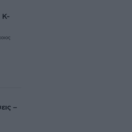
 Κ-
ποιος
εις –