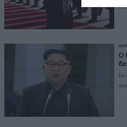
27.0
ΔΙΕ
Ο 
δε
Σε 
18.0