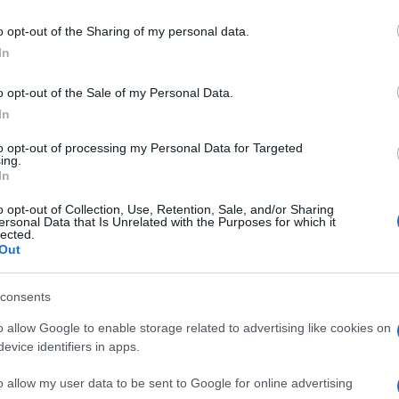
o opt-out of the Sharing of my personal data.
In
o opt-out of the Sale of my Personal Data.
In
ΘΝΗ
Βόρεια Κορέα ενεργοποιεί πυρηνικό
to opt-out of processing my Personal Data for Targeted
ing.
τιδραστήρα – Παγκόσμια ανησυχία για
In
ραγωγή νέων φονικών όπλων
o opt-out of Collection, Use, Retention, Sale, and/or Sharing
ersonal Data that Is Unrelated with the Purposes for which it
lected.
ε πάψει να λειτουργεί από το 2018
Out
8.2021 - 12:08
consents
o allow Google to enable storage related to advertising like cookies on
evice identifiers in apps.
o allow my user data to be sent to Google for online advertising
ΘΝΗ