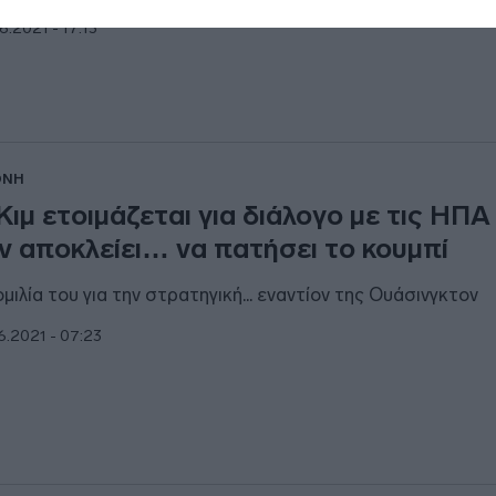
6.2021 - 17:13
ΘΝΗ
Κιμ ετοιμάζεται για διάλογο με τις ΗΠΑ
ν αποκλείει… να πατήσει το κουμπί
ομιλία του για την στρατηγική... εναντίον της Ουάσινγκτον
6.2021 - 07:23