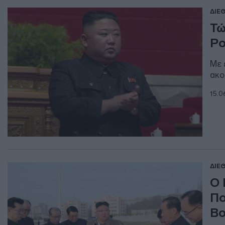
ΔΙΕ
Τώ
Po
Με 
ακο
15.0
ΔΙΕ
Ο 
Πο
Βο