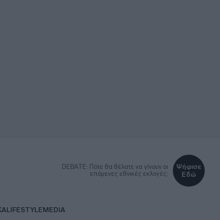
Ψήφισε
DEBATE: Πότε θα θέλατε να γίνουν οι
επόμενες εθνικές εκλογές;
Εδώ
ΚΑ
LIFESTYLE
MEDIA