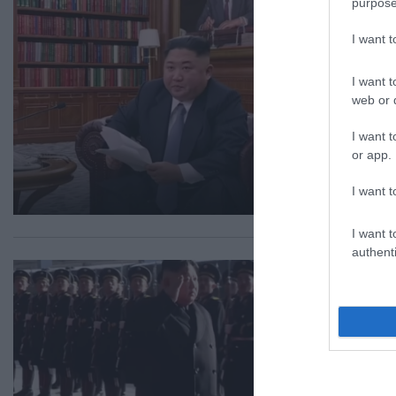
purpose
Ο 
I want 
όν
I want t
Δεν
web or d
30.0
I want t
or app.
I want t
I want t
authenti
ΔΙΕ
“Σ
Αν
Ο
Έχε