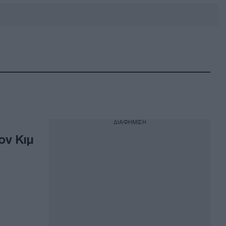
DEBATE: Πότε θα θέλατε να
γίνουν οι επόμενες εθνικές
εκλογές;
ΔΙΑΦΗΜΙΣΗ
ον Κιμ