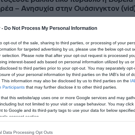
ρέα – Ανησυχία στην Ουάσινγκτον (vid
ειλή για τη διεθνή κοινότητα"
 -
Do Not Process My Personal Information
9.2021 - 08:29
to opt-out of the sale, sharing to third parties, or processing of your per
formation for targeted advertising by us, please use the below opt-out s
r selection. Please note that after your opt-out request is processed y
eing interest-based ads based on personal information utilized by us or
disclosed to third parties prior to your opt-out. You may separately opt-
losure of your personal information by third parties on the IAB’s list of
. This information may also be disclosed by us to third parties on the
IA
ΘΝΗ
Participants
that may further disclose it to other third parties.
παρέλαση του Κιμ Γιονγκ Ουν που τρομ
 that this website/app uses one or more Google services and may gath
Πολεμικές” μάσκες αερίων και βιοχημικ
including but not limited to your visit or usage behaviour. You may click 
ολές (pics&vid)
 to Google and its third-party tags to use your data for below specifi
ogle consent section.
μια πολεμοχαρή επίδειξη δύναμης
l Data Processing Opt Outs
9.2021 - 13:58