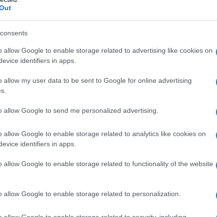
Out
ας χρόνος από τον θάνατο του πάπα
αγκίσκου – Οι πιστοί συρρέουν για να
consents
οσκυνήσουν στον τάφο του
o allow Google to enable storage related to advertising like cookies on
evice identifiers in apps.
ι μέσα μας. Είναι ένα ον που μας άνοιξε έναν δρόμο, μας έδ
μο»
o allow my user data to be sent to Google for online advertising
s.
4.2026 - 17:35
to allow Google to send me personalized advertising.
o allow Google to enable storage related to analytics like cookies on
evice identifiers in apps.
ΘΝΗ
πας Λέων: “Θα χρειαζόταν εκεχειρία γ
o allow Google to enable storage related to functionality of the website
θολικό Πάσχα – Να μειωθεί το μίσος σ
ση Ανατολή”
o allow Google to enable storage related to personalization.
πάρχουν ενδείξεις ότι ο πόλεμος θα μπορούσε να τελειώσε
o allow Google to enable storage related to security, including