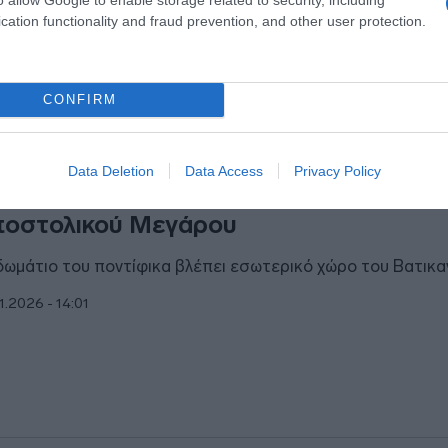
cation functionality and fraud prevention, and other user protection.
4.2026 - 13:22
CONFIRM
ΘΝΗ
Data Deletion
Data Access
Privacy Policy
πάπας Λέων επέλεξε να ζήσει σε σοφί
οστολικού Μεγάρου
δωμάτιο του ποντίφικα βλέπει εσωτερικό χώρο του Βατικ
1.2026 - 14:01