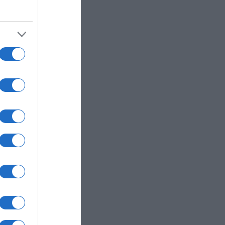
ειξε έναν
ια το
την
ι"