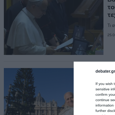
το
τε
Τι 
25.0
ΔΙΕ
debater.gr
Πά
If you wish 
“6
sensitive in
confirm you
To 
continue se
information 
18.0
further disc