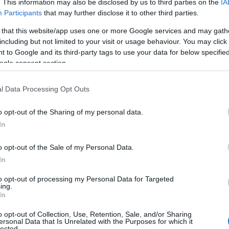
. This information may also be disclosed by us to third parties on the
IA
Participants
that may further disclose it to other third parties.
 that this website/app uses one or more Google services and may gath
including but not limited to your visit or usage behaviour. You may click 
 to Google and its third-party tags to use your data for below specifi
ogle consent section.
ΘΝΗ
α επίθεση Τραμπ κατά του Ποντίφικα:
l Data Processing Opt Outs
πας Λέων θέτει σε κίνδυνο πολλούς
o opt-out of the Sharing of my personal data.
νθρώπους»
In
άρκο Ρούμπιο αναμένεται την Πέμπτη να μεταβεί στο Βατ
o opt-out of the Sale of my Personal Data.
5.2026 - 14:26
In
to opt-out of processing my Personal Data for Targeted
ing.
In
o opt-out of Collection, Use, Retention, Sale, and/or Sharing
ersonal Data that Is Unrelated with the Purposes for which it
ΘΝΗ
lected.