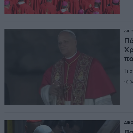
ΔΙΕ
Πά
Χρ
πο
Τι 
10.0
ΔΙΕ
Βα