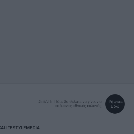
Ψήφισε
DEBATE: Πότε θα θέλατε να γίνουν οι
επόμενες εθνικές εκλογές;
Εδώ
ΚΑ
LIFESTYLE
MEDIA