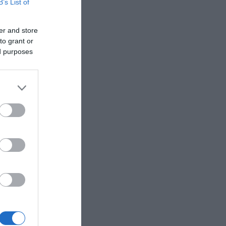
B’s List of
er and store
to grant or
ed purposes
 «Ο
ικανό