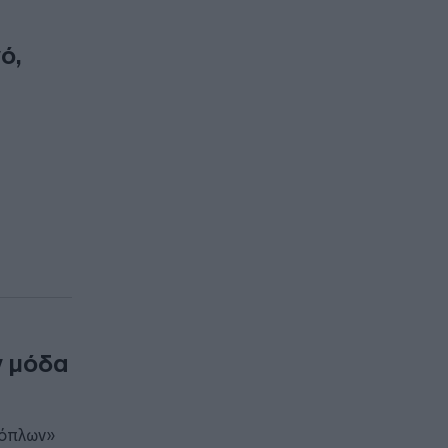
ό,
ν μόδα
 όπλων»