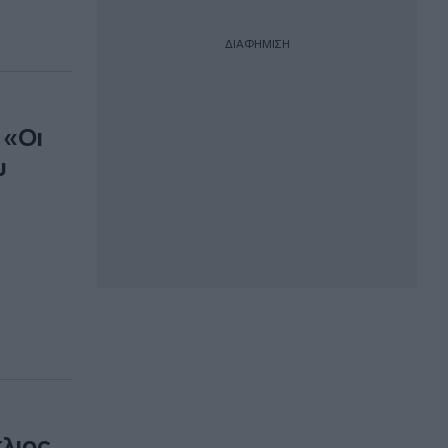
ΔΙΑΦΗΜΙΣΗ
 «Οι
υ
λιος