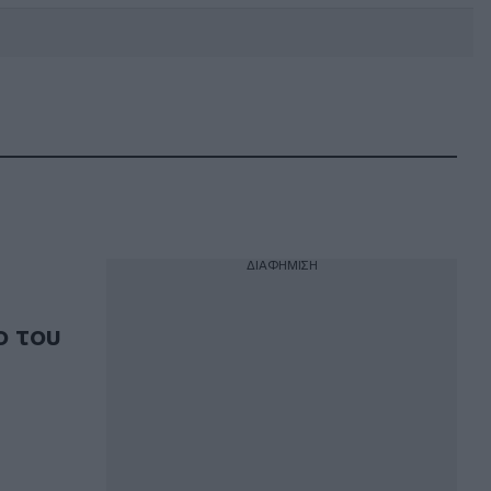
DEBATE: Πότε θα θέλατε να
γίνουν οι επόμενες εθνικές
εκλογές;
ΔΙΑΦΗΜΙΣΗ
ο του