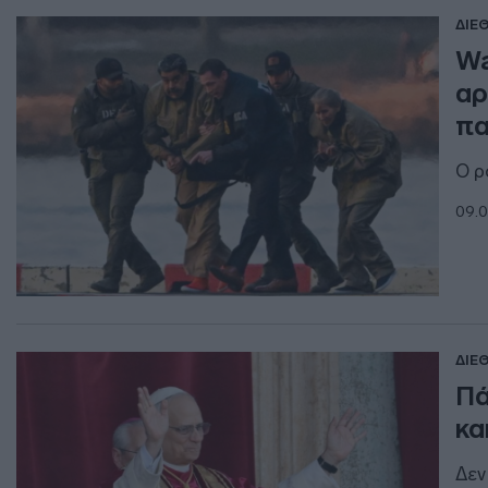
ΔΙΕ
Wa
αρ
πα
O ρ
09.0
ΔΙΕ
Πά
κα
Δεν