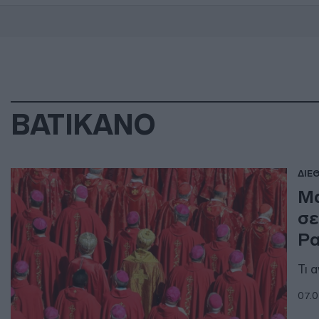
ΒΑΤΙΚΑΝΟ
ΔΙΕ
Μα
σε
Ρα
Τι 
07.0