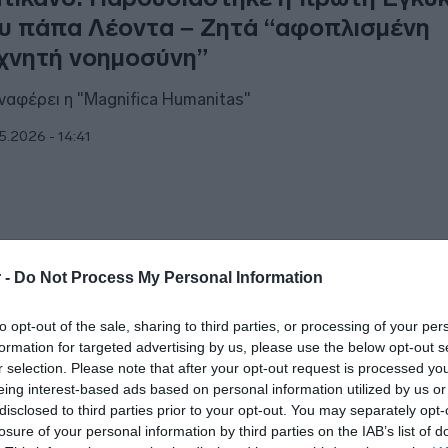
υ πάπα Λέοντα – Ζητά “αφοπλισμένη
χνητή νοημοσύνη”
αναφέρει η "Μagnifica Humanitas"
5.2026 - 14:41
ΘΝΗ
 -
Do Not Process My Personal Information
πας Λέων: Έκανε το viral trend του Τικ
to opt-out of the sale, sharing to third parties, or processing of your per
-7” – Δείτε το βίντεο
formation for targeted advertising by us, please use the below opt-out s
r selection. Please note that after your opt-out request is processed y
συγκεκριμένο trend, έχει γίνει ιδιαίτερα δημοφιλές σε νεαρέ
eing interest-based ads based on personal information utilized by us or
disclosed to third parties prior to your opt-out. You may separately opt-
5.2026 - 10:31
losure of your personal information by third parties on the IAB’s list of