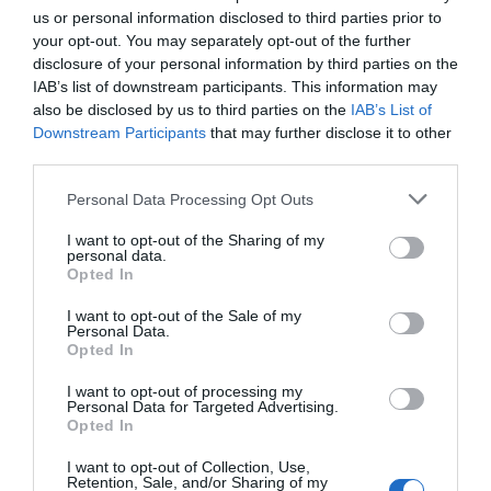
us or personal information disclosed to third parties prior to
your opt-out. You may separately opt-out of the further
disclosure of your personal information by third parties on the
IAB’s list of downstream participants. This information may
also be disclosed by us to third parties on the
IAB’s List of
Downstream Participants
that may further disclose it to other
third parties.
Please note that this website/app uses one or more Google
Personal Data Processing Opt Outs
services and may gather and store information including but
not limited to your visit or usage behaviour. You may click to
I want to opt-out of the Sharing of my
personal data.
grant or deny consent to Google and its third-party tags to
Opted In
use your data for below specified purposes in below Google
consent section.
I want to opt-out of the Sale of my
Personal Data.
Opted In
ΔΙΕΘΝΗ
Κυκλώνας Μελίσα: Τουλάχιστον 20 νεκροί
I want to opt-out of processing my
Personal Data for Targeted Advertising.
στην Αϊτή και δεκάδες αγνοούμενοι μετά την
Opted In
υπερχείλιση ποταμού
I want to opt-out of Collection, Use,
Retention, Sale, and/or Sharing of my
Η Καραϊβική πλήττεται από τον ισχυρότερο κυκλώνα