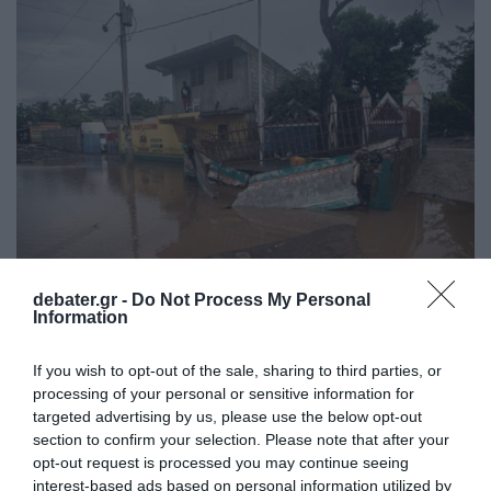
debater.gr -
Do Not Process My Personal
ΔΙΕΘΝΗ
Information
Τζαμάικα: Γαλλικό πολεμικό πλοίο παρέδωσε
40 τόνους ανθρωπιστικής βοήθειας
If you wish to opt-out of the sale, sharing to third parties, or
processing of your personal or sensitive information for
Η αποστολή μετέφερε κιτ πρώτης ανάγκης και
targeted advertising by us, please use the below opt-out
μονάδες καθαρισμού νερού για τους πληγέντες
section to confirm your selection. Please note that after your
opt-out request is processed you may continue seeing
03.11.2025 - 22:44
interest-based ads based on personal information utilized by