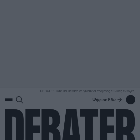
ΑΝΑΖΗΤΗΣΗ
DEBATE: Πότε θα θέλατε να γίνουν οι επόμενες εθνικές εκλογές;
Ψήφισε Εδώ