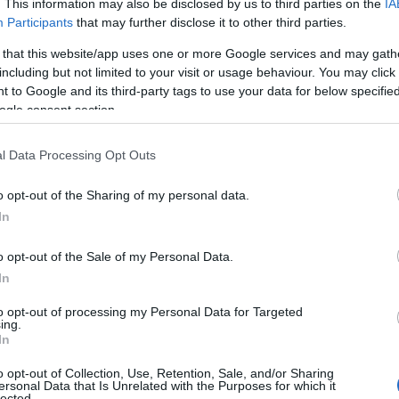
. This information may also be disclosed by us to third parties on the
IA
Participants
that may further disclose it to other third parties.
 that this website/app uses one or more Google services and may gath
including but not limited to your visit or usage behaviour. You may click 
 to Google and its third-party tags to use your data for below specifi
ogle consent section.
ΑΔΑ
εμιέρα σήμερα για το νέο μοντέλο
l Data Processing Opt Outs
ρατιωτικής θητείας – Οι αλλαγές στην
o opt-out of the Sharing of my personal data.
παίδευση και τη μηνιαία αποζημίωση
In
άλλο προβλέπεται
o opt-out of the Sale of my Personal Data.
2.2026 - 07:50
In
to opt-out of processing my Personal Data for Targeted
ing.
In
o opt-out of Collection, Use, Retention, Sale, and/or Sharing
ersonal Data that Is Unrelated with the Purposes for which it
ΘΝΗ
lected.