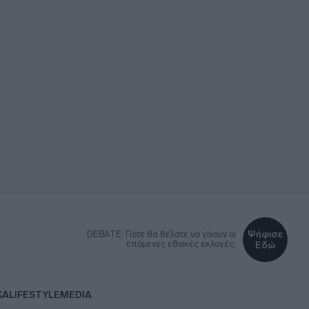
Ψήφισε
DEBATE: Πότε θα θέλατε να γίνουν οι
επόμενες εθνικές εκλογές;
Εδώ
ΚΑ
LIFESTYLE
MEDIA