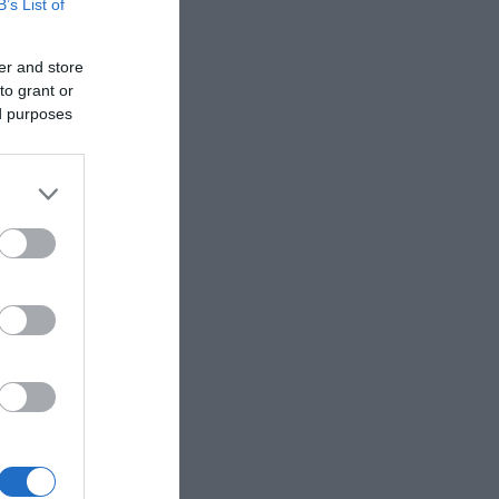
B’s List of
er and store
to grant or
ed purposes