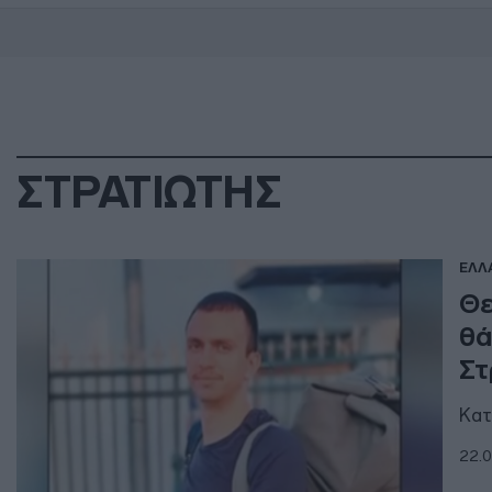
ΣΤΡΑΤΙΩΤΗΣ
ΕΛΛ
Θε
θά
Στ
Κατ
22.0