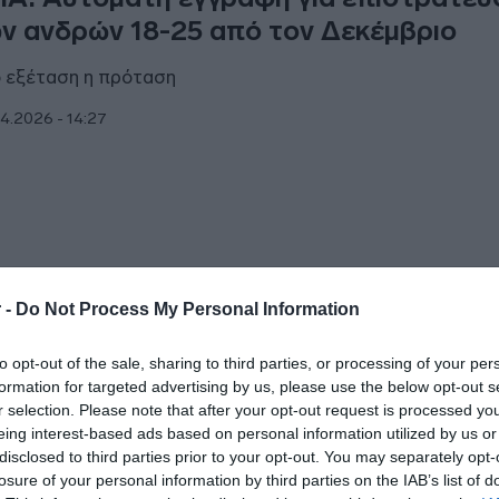
ν ανδρών 18-25 από τον Δεκέμβριο
 εξέταση η πρόταση
4.2026 - 14:27
ΘΝΗ
 -
Do Not Process My Personal Information
ραήλ: Τραυματίστηκαν σοβαρά 5 στρατ
to opt-out of the sale, sharing to third parties, or processing of your per
ό επιθέσεις της Χεζμπολάχ
formation for targeted advertising by us, please use the below opt-out s
r selection. Please note that after your opt-out request is processed y
ις ακόμη στρατιώτες τραυματίστηκαν ελαφρά
eing interest-based ads based on personal information utilized by us or
disclosed to third parties prior to your opt-out. You may separately opt-
3.2026 - 16:49
losure of your personal information by third parties on the IAB’s list of