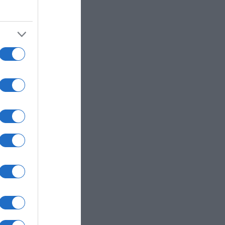
εία
πό