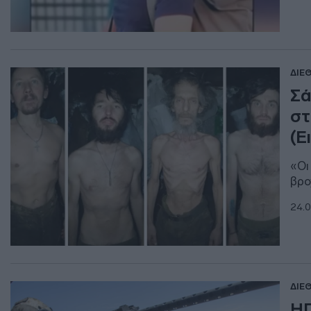
ΔΙΕ
Σά
στ
(Ε
«Οι
βρο
24.0
ΔΙΕ
ΗΠ