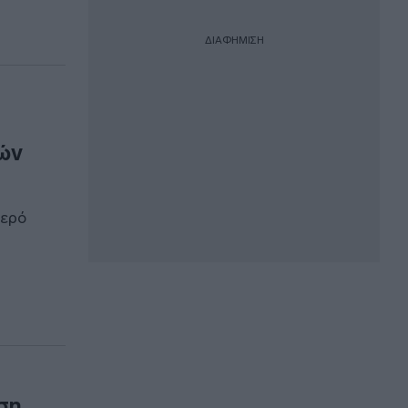
ΔΙΑΦΗΜΙΣΗ
ών
νερό
ση