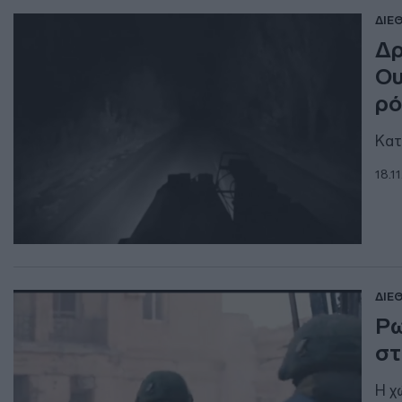
ΔΙΕ
Δρ
Ου
ρό
Κατ
18.1
ΔΙΕ
Ρω
στ
Η χ