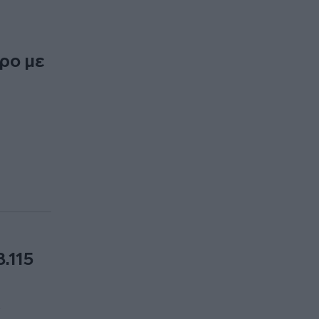
τρο με
.115
ς