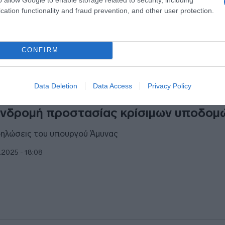
cation functionality and fraud prevention, and other user protection.
CONFIRM
ΘΝΗ
Data Deletion
Data Access
Privacy Policy
λωνία: Ανάπτυξη 10.000 στρατιωτών γ
νδρομή προστασίας κρίσιμων υποδομ
δηλώσεις του υπουργού Άμυνας
1.2025 - 18:08