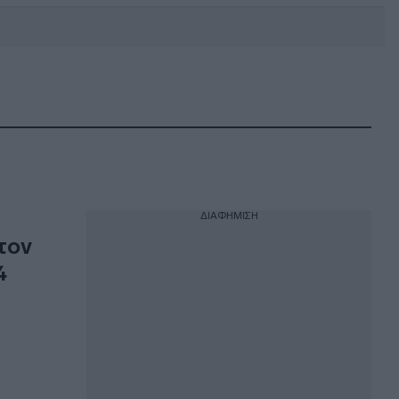
DEBATE: Πότε θα θέλατε να
γίνουν οι επόμενες εθνικές
εκλογές;
ΔΙΑΦΗΜΙΣΗ
 τον
4