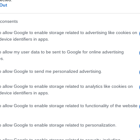
Out
 Ταλιμπάν απελευθέρωσαν τρεις
κιστανούς στρατιώτες
consents
στρατιώτες παραδόθηκαν στη σαουδαραβική αντιπροσωπ
o allow Google to enable storage related to advertising like cookies on
evice identifiers in apps.
2.2026 - 20:34
o allow my user data to be sent to Google for online advertising
s.
to allow Google to send me personalized advertising.
o allow Google to enable storage related to analytics like cookies on
evice identifiers in apps.
ΘΝΗ
ενίν: “Η κατάσταση είναι απολύτως υ
o allow Google to enable storage related to functionality of the website
εγχο”
o allow Google to enable storage related to personalization.
ασφάλεια και η δημόσια τάξη θα διατηρηθούν παντού»
2.2025 - 23:05
o allow Google to enable storage related to security, including