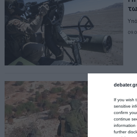
τω
Υπό
09.0
ΔΙΕ
debater.gr
Ισ
If you wish 
απ
sensitive in
confirm you
Τρε
continue se
information 
06.0
further disc