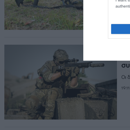
authenti
ΔΙΕ
Πο
συ
Οι 
19.1