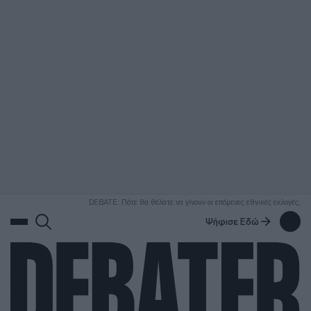
ΑΝΑΖΗΤΗΣΗ
DEBATE: Πότε θα θέλατε να γίνουν οι επόμενες εθνικές εκλογές;
Ψήφισε Εδώ