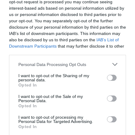
opt-out request is processed you may continue seeing
Ντόντσιτς προκρίθηκε στους «16»
interest-based ads based on personal information utilized by
us or personal information disclosed to third parties prior to
Μια ακόμη σούπερ εμφάνιση από τον άσο των Λέικερς
your opt-out. You may separately opt-out of the further
02.09.2025 - 20:07
disclosure of your personal information by third parties on the
IAB’s list of downstream participants. This information may
also be disclosed by us to third parties on the
IAB’s List of
Downstream Participants
that may further disclose it to other
third parties.
Please note that this website/app uses one or more Google
Personal Data Processing Opt Outs
services and may gather and store information including but
not limited to your visit or usage behaviour. You may click to
I want to opt-out of the Sharing of my
personal data.
grant or deny consent to Google and its third-party tags to
Opted In
use your data for below specified purposes in below Google
consent section.
I want to opt-out of the Sale of my
Personal Data.
Opted In
I want to opt-out of processing my
Personal Data for Targeted Advertising.
Opted In
ΔΙΕΘΝΗ