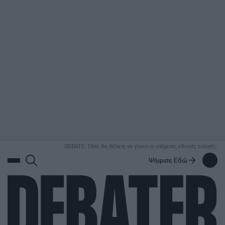
ΑΝΑΖΗΤΗΣΗ
DEBATE: Πότε θα θέλατε να γίνουν οι επόμενες εθνικές εκλογές;
Ψήφισε Εδώ