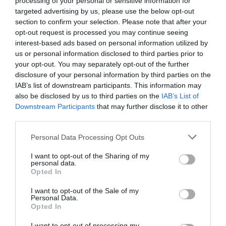
processing of your personal or sensitive information for
Κυρανάκης: Τα νέα μέτρα, οι ρυθμίσεις
targeted advertising by us, please use the below opt-out
ασφάλειας και η εκπαίδευση προσωπικού
section to confirm your selection. Please note that after your
opt-out request is processed you may continue seeing
Οι ανακοινώσεις για τον σιδηρόδρομο
interest-based ads based on personal information utilized by
us or personal information disclosed to third parties prior to
28.04.2025 - 17:30
your opt-out. You may separately opt-out of the further
disclosure of your personal information by third parties on the
IAB’s list of downstream participants. This information may
also be disclosed by us to third parties on the
IAB’s List of
Downstream Participants
that may further disclose it to other
third parties.
Please note that this website/app uses one or more Google
Personal Data Processing Opt Outs
services and may gather and store information including but
not limited to your visit or usage behaviour. You may click to
I want to opt-out of the Sharing of my
personal data.
grant or deny consent to Google and its third-party tags to
Opted In
use your data for below specified purposes in below Google
consent section.
I want to opt-out of the Sale of my
Personal Data.
Opted In
I want to opt-out of processing my