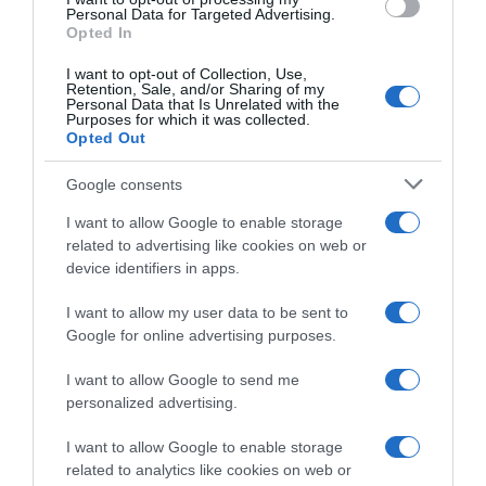
ΔΙΕΘΝΗ
Personal Data for Targeted Advertising.
Σερβία: Ξεκίνησαν οι έρευνες για τις ποινικές
Opted In
ευθύνες για την τραγωδία στον
I want to opt-out of Collection, Use,
σιδηροδρομικό σταθμό του Νόβι Σαντ
Retention, Sale, and/or Sharing of my
Personal Data that Is Unrelated with the
Purposes for which it was collected.
Αναζητούνται τα αίτια
Opted Out
02.11.2024 - 17:20
Google consents
I want to allow Google to enable storage
related to advertising like cookies on web or
device identifiers in apps.
I want to allow my user data to be sent to
Google for online advertising purposes.
I want to allow Google to send me
personalized advertising.
I want to allow Google to enable storage
related to analytics like cookies on web or