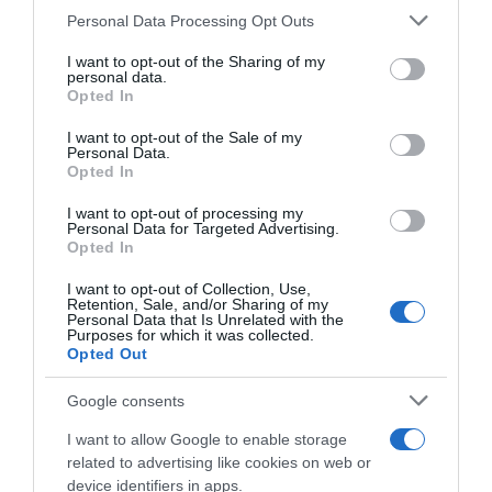
Please note that this website/app uses one or more Google
Personal Data Processing Opt Outs
services and may gather and store information including but
not limited to your visit or usage behaviour. You may click to
I want to opt-out of the Sharing of my
personal data.
grant or deny consent to Google and its third-party tags to
Opted In
use your data for below specified purposes in below Google
consent section.
I want to opt-out of the Sale of my
Personal Data.
Opted In
I want to opt-out of processing my
Personal Data for Targeted Advertising.
Opted In
I want to opt-out of Collection, Use,
Retention, Sale, and/or Sharing of my
Personal Data that Is Unrelated with the
LIFESTYLE
Purposes for which it was collected.
Opted Out
Μαρία Ηλιάκη: «Ο Κωνσταντίνος
Μαρκουλάκης είναι το crush μου» – Η
Google consents
«καταγγελία» προς τον Κρατερό Κατσούλη
I want to allow Google to enable storage
Η συνάντηση που είχε με τον καταξιωμένο ηθοποιό
related to advertising like cookies on web or
device identifiers in apps.