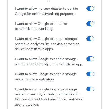
02.10.2025 - 10:26
I want to allow my user data to be sent to
Google for online advertising purposes.
I want to allow Google to send me
personalized advertising.
I want to allow Google to enable storage
related to analytics like cookies on web or
device identifiers in apps.
I want to allow Google to enable storage
related to functionality of the website or app.
I want to allow Google to enable storage
related to personalization.
MEDIA
I want to allow Google to enable storage
“Νωρίς νωρίς”: Κατσούλης και Ηλιάκη έκαναν
related to security, including authentication
πρεμιέρα στον “αέρα” της ΕΡΤ – Η έκπληξη
functionality and fraud prevention, and other
της Καραβάτου
user protection.