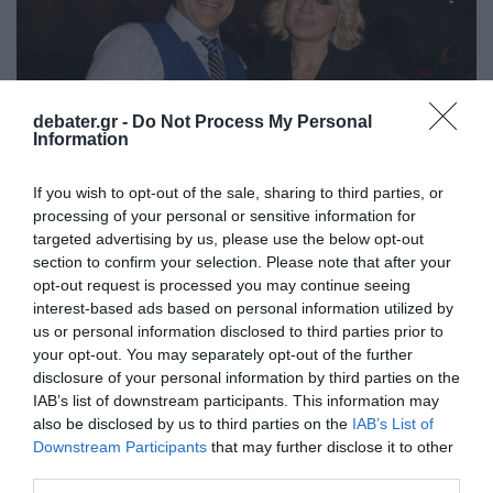
debater.gr -
Do Not Process My Personal
Information
If you wish to opt-out of the sale, sharing to third parties, or
processing of your personal or sensitive information for
targeted advertising by us, please use the below opt-out
LIFESTYLE
section to confirm your selection. Please note that after your
Κρατερός Κατσούλης: «Με την Κατερίνα
opt-out request is processed you may continue seeing
Καραβάτου δεν συμβουλευόμαστε ο ένας τον
interest-based ads based on personal information utilized by
us or personal information disclosed to third parties prior to
άλλο»
your opt-out. You may separately opt-out of the further
disclosure of your personal information by third parties on the
Ο ηθοποιός μίλησε για τις σχέσεις που έχουν σήμερα
IAB’s list of downstream participants. This information may
με την πρώην σύζυγό του
also be disclosed by us to third parties on the
IAB’s List of
09.10.2025 - 11:32
Downstream Participants
that may further disclose it to other
third parties.