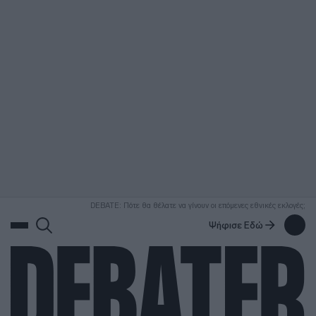
ΑΝΑΖΗΤΗΣΗ
DEBATE: Πότε θα θέλατε να γίνουν οι επόμενες εθνικές εκλογές;
Ψήφισε Εδώ