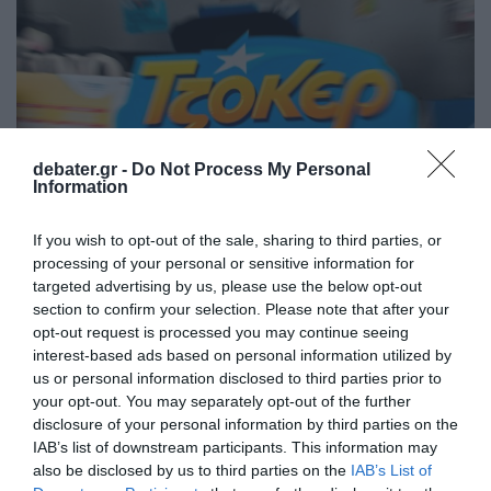
debater.gr -
Do Not Process My Personal
Information
If you wish to opt-out of the sale, sharing to third parties, or
processing of your personal or sensitive information for
targeted advertising by us, please use the below opt-out
ΕΛΛΑΔΑ
section to confirm your selection. Please note that after your
Κλήρωση ΤΖΟΚΕΡ 25/6: Οι τυχεροί αριθμοί
opt-out request is processed you may continue seeing
σήμερα
interest-based ads based on personal information utilized by
us or personal information disclosed to third parties prior to
Δείτε αν κερδίσατε
your opt-out. You may separately opt-out of the further
disclosure of your personal information by third parties on the
25.06.2026 - 22:08
IAB’s list of downstream participants. This information may
also be disclosed by us to third parties on the
IAB’s List of