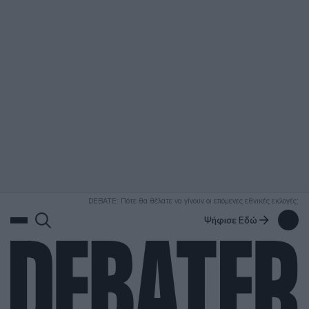
ΑΝΑΖΗΤΗΣΗ
DEBATE: Πότε θα θέλατε να γίνουν οι επόμενες εθνικές εκλογές;
Ψήφισε Εδώ