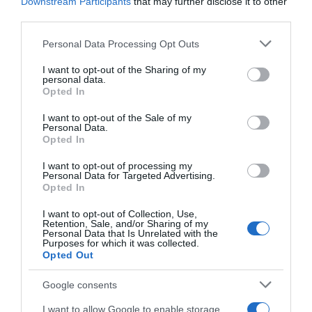
Downstream Participants
that may further disclose it to other
third parties.
Please note that this website/app uses one or more Google
Personal Data Processing Opt Outs
services and may gather and store information including but
not limited to your visit or usage behaviour. You may click to
I want to opt-out of the Sharing of my
personal data.
grant or deny consent to Google and its third-party tags to
Opted In
use your data for below specified purposes in below Google
consent section.
I want to opt-out of the Sale of my
Personal Data.
Opted In
I want to opt-out of processing my
Personal Data for Targeted Advertising.
Opted In
ΕΛΛΑΔΑ
I want to opt-out of Collection, Use,
Κλήρωση ΤΖΟΚΕΡ 21/6: Οι τυχεροί αριθμοί
Retention, Sale, and/or Sharing of my
Personal Data that Is Unrelated with the
σήμερα
Purposes for which it was collected.
Opted Out
Δείτε αν κερδίσατε
Google consents
21.06.2026 - 22:06
I want to allow Google to enable storage