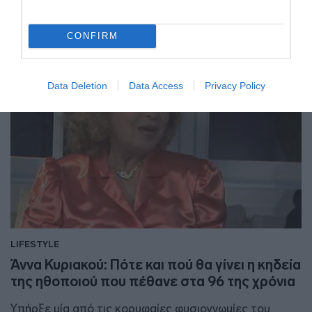
13.10.2025 - 15:11
CONFIRM
Data Deletion
Data Access
Privacy Policy
LIFESTYLE
Άννα Κυριακού: Πότε και πού θα γίνει η κηδεία
της ηθοποιού που πέθανε στα 96 της χρόνια
Υπήρξε μία από τις κορυφαίες φυσιογνωμίες του