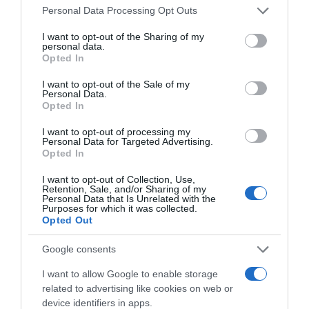
Please note that this website/app uses one or more Google
Personal Data Processing Opt Outs
services and may gather and store information including but
not limited to your visit or usage behaviour. You may click to
I want to opt-out of the Sharing of my
personal data.
grant or deny consent to Google and its third-party tags to
Opted In
use your data for below specified purposes in below Google
consent section.
I want to opt-out of the Sale of my
Personal Data.
Opted In
I want to opt-out of processing my
Personal Data for Targeted Advertising.
Opted In
LIFESTYLE
I want to opt-out of Collection, Use,
Retention, Sale, and/or Sharing of my
Άννα Κυριακού: Η Finos Film αποχαιρέτησε
Personal Data that Is Unrelated with the
Purposes for which it was collected.
την ηθοποιό με ένα συγκινητικό βίντεο
Opted Out
Πότε και πού θα γίνει η κηδεία της ηθοποιού
Google consents
13.10.2025 - 18:27
I want to allow Google to enable storage
related to advertising like cookies on web or
device identifiers in apps.