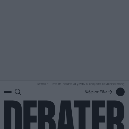
ΑΝΑΖΗΤΗΣΗ
DEBATE: Πότε θα θέλατε να γίνουν οι επόμενες εθνικές εκλογές;
Ψήφισε Εδώ