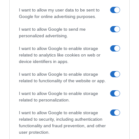
I want to allow my user data to be sent to
Google for online advertising purposes.
I want to allow Google to send me
personalized advertising.
I want to allow Google to enable storage
related to analytics like cookies on web or
device identifiers in apps.
I want to allow Google to enable storage
related to functionality of the website or app.
LIFESTYLE
I want to allow Google to enable storage
Άννα Κυριακού: Το σπαρακτικό «αντίο» του
related to personalization.
γιου της με την τελευταία της φωτογραφία
(pics)
I want to allow Google to enable storage
related to security, including authentication
Η σπουδαία ηθοποιός έφυγε από την ζωή σε ηλικία 96
functionality and fraud prevention, and other
ετών
user protection.