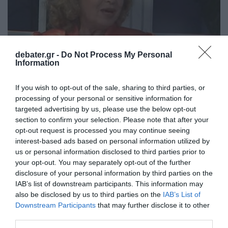
debater.gr -
Do Not Process My Personal
Information
If you wish to opt-out of the sale, sharing to third parties, or
LIFESTYLE
processing of your personal or sensitive information for
Άννα Κυριακού: Δείτε την τελευταία
targeted advertising by us, please use the below opt-out
section to confirm your selection. Please note that after your
φωτογραφία της θρυλικής μπεμπέκας
opt-out request is processed you may continue seeing
interest-based ads based on personal information utilized by
Υπήρξε μία από τις πιο γλυκές και διακριτικές
us or personal information disclosed to third parties prior to
παρουσίες του ελληνικού θεάτρου και
your opt-out. You may separately opt-out of the further
κινηματογράφου
disclosure of your personal information by third parties on the
13.10.2025 - 20:32
IAB’s list of downstream participants. This information may
also be disclosed by us to third parties on the
IAB’s List of
Downstream Participants
that may further disclose it to other
third parties.