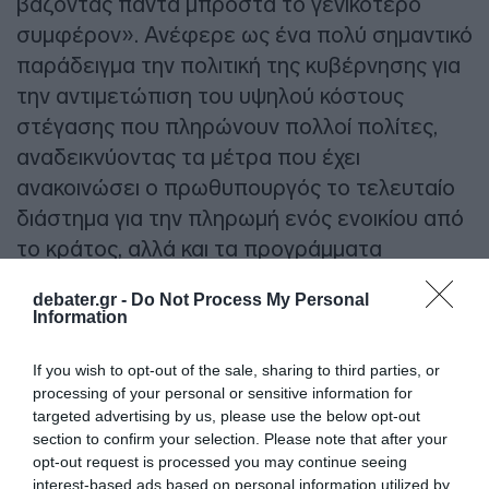
βάζοντας πάντα μπροστά το γενικότερο
συμφέρον». Ανέφερε ως ένα πολύ σημαντικό
παράδειγμα την πολιτική της κυβέρνησης για
την αντιμετώπιση του υψηλού κόστους
στέγασης που πληρώνουν πολλοί πολίτες,
αναδεικνύοντας τα μέτρα που έχει
ανακοινώσει ο πρωθυπουργός το τελευταίο
διάστημα για την πληρωμή ενός ενοικίου από
το κράτος, αλλά και τα προγράμματα
κατασκευή κοινωνικής κατοικίας.
debater.gr -
Do Not Process My Personal
Information
Για το κόμμα της κυρίας Κωνσταντοπούλου
υπογράμμισε ότι δεν θα έχει προοπτική,
If you wish to opt-out of the sale, sharing to third parties, or
καθώς η φάση του λαϊκισμού στη χώρα μας
processing of your personal or sensitive information for
targeted advertising by us, please use the below opt-out
έχει περάσει.
section to confirm your selection. Please note that after your
opt-out request is processed you may continue seeing
ΔΙΑΦΗΜΙΣΗ
interest-based ads based on personal information utilized by