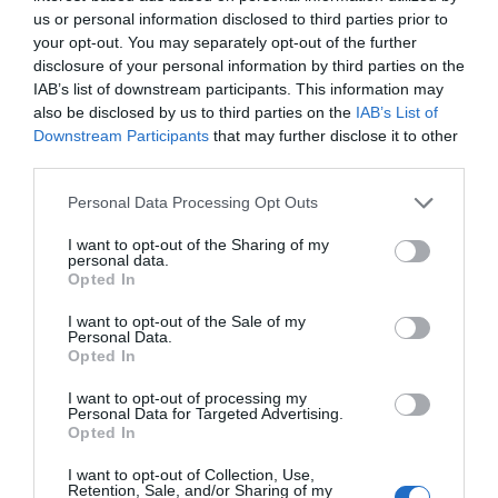
us or personal information disclosed to third parties prior to
your opt-out. You may separately opt-out of the further
disclosure of your personal information by third parties on the
IAB’s list of downstream participants. This information may
also be disclosed by us to third parties on the
IAB’s List of
Downstream Participants
that may further disclose it to other
third parties.
Please note that this website/app uses one or more Google
Personal Data Processing Opt Outs
services and may gather and store information including but
not limited to your visit or usage behaviour. You may click to
I want to opt-out of the Sharing of my
personal data.
grant or deny consent to Google and its third-party tags to
Opted In
use your data for below specified purposes in below Google
Προσθήκη ως προτεινόμενη
consent section.
I want to opt-out of the Sale of my
πηγή στην Google
Personal Data.
Opted In
I want to opt-out of processing my
Personal Data for Targeted Advertising.
Ακολούθησε το debater.gr στο
Google News
Opted In
και μάθετε πρώτοι όλες τις ειδήσεις
I want to opt-out of Collection, Use,
Retention, Sale, and/or Sharing of my