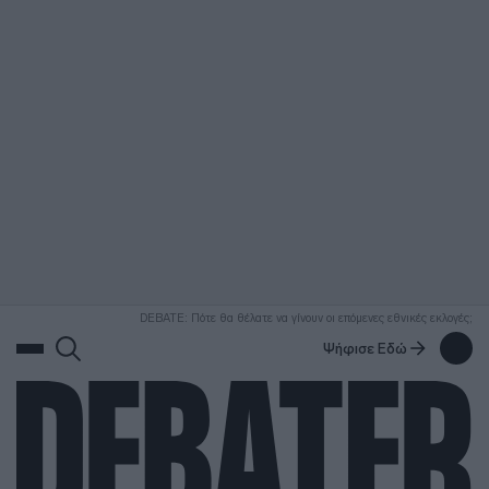
ΑΝΑΖΗΤΗΣΗ
DEBATE: Πότε θα θέλατε να γίνουν οι επόμενες εθνικές εκλογές;
Ψήφισε Εδώ