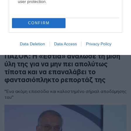
user protection.
CONFIRM
Data Deletion
Data Access
Privacy Policy
ΠΟΛΙΤΙΚΗ
ΠΑΣΟΚ: Η «Εστία» ανάλωσε τη μισή
ύλη της για να μην πει απολύτως
τίποτα και να επαναλάβει το
φαντασιόπληκτο ρεπορτάζ της
"Ένα ακόμη επεισόδιο και καλοστημένο σήριαλ αποδόμησης
του"