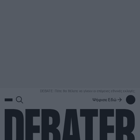
ΑΝΑΖΗΤΗΣΗ
DEBATE: Πότε θα θέλατε να γίνουν οι επόμενες εθνικές εκλογές;
Ψήφισε Εδώ