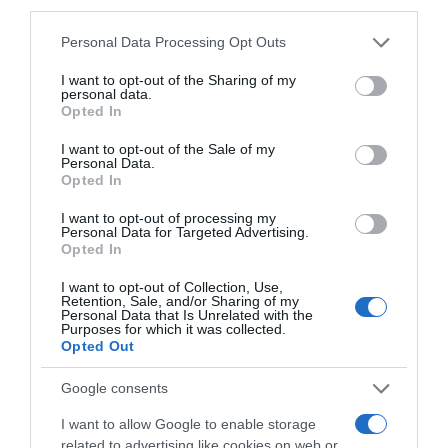
third parties.
ΣΧΟΛΙΑ
Please note that this website/app uses one or more Google
Personal Data Processing Opt Outs
services and may gather and store information including but
not limited to your visit or usage behaviour. You may click to
I want to opt-out of the Sharing of my
personal data.
grant or deny consent to Google and its third-party tags to
Opted In
use your data for below specified purposes in below Google
consent section.
I want to opt-out of the Sale of my
Personal Data.
Opted In
I want to opt-out of processing my
Personal Data for Targeted Advertising.
Opted In
I want to opt-out of Collection, Use,
Retention, Sale, and/or Sharing of my
Personal Data that Is Unrelated with the
Purposes for which it was collected.
Opted Out
Google consents
I want to allow Google to enable storage
related to advertising like cookies on web or