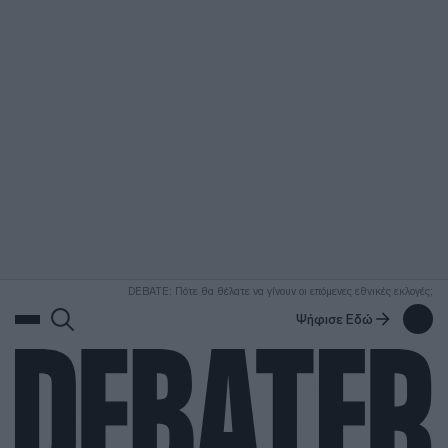
ΑΝΑΖΗΤΗΣΗ
DEBATE: Πότε θα θέλατε να γίνουν οι επόμενες εθνικές εκλογές;
Ψήφισε Εδώ