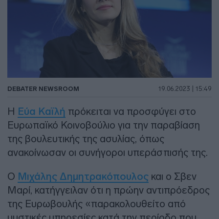
DEBATER NEWSROOM
19.06.2023 | 15:49
Η
Εύα Καϊλή
πρόκειται να προσφύγει στο
Ευρωπαϊκό Κοινοβούλιο για την παραβίαση
της βουλευτικής της ασυλίας, όπως
ανακοίνωσαν οι συνήγοροι υπεράσπισής της.
Ο
Μιχάλης Δημητρακόπουλος
και ο Σβεν
Μαρί, κατήγγειλαν ότι η πρώην αντιπρόεδρος
της Ευρωβουλής «παρακολουθείτο από
μυστικές υπηρεσίες κατά την περίοδο που