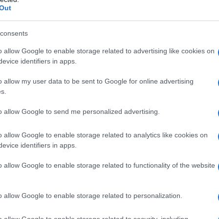
ται και με την αξιολόγηση των δημοσίων
Out
consents
η οποία έχει πολύ μεγαλύτερο
o allow Google to enable storage related to advertising like cookies on
 χρόνο χρειάζεται και για τον
evice identifiers in apps.
 και για τον πολίτη να το
o allow my user data to be sent to Google for online advertising
s.
μείωσε ακόμη ότι η
συγκεκριμένη
to allow Google to send me personalized advertising.
ίσιο των 14 παρεμβάσεων για τη
ων πολιτών
που περιλαμβάνονται στον
o allow Google to enable storage related to analytics like cookies on
evice identifiers in apps.
ος με πρωτοβουλία του ψηφίστηκε από
οιούνται πρωτοβουλίες, όπως η
o allow Google to enable storage related to functionality of the website
σης σε περιπτώσεις που το Δημόσιο
ρχει διαλειτουργικότητα μεταξύ
o allow Google to enable storage related to personalization.
 Ιούλιο των ωραρίων λειτουργίας των
ες τους.
o allow Google to enable storage related to security, including