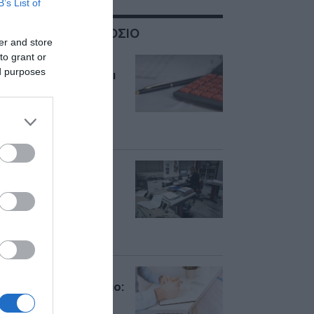
B’s List of
ΣΧΕΤΙΚΑ ΜΕ:ΔΗΜΟΣΙΟ
er and store
to grant or
Επιστροφή από το
ed purposes
Δημόσιο; Προηγείται
ο συμψηφισμός
ακόμη και με μη
ληξιπρόθεσμες
οφειλές
Συναλλαγές με το
Δημόσιο με μία
υπεύθυνη δήλωση –
Ποια δικαιολογητικά
καταργούνται, δείτε
παραδείγματα
Ρύθμιση 72 δόσεων
για χρέη στο Δημόσιο:
Πότε ανοίγει η