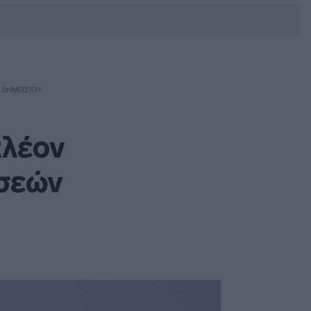
DEBATE: Πότε θα θέλατε να
γίνουν οι επόμενες εθνικές
εκλογές;
Ο ΔΗΜΌΣΙΟ»
πλέον
έσεών