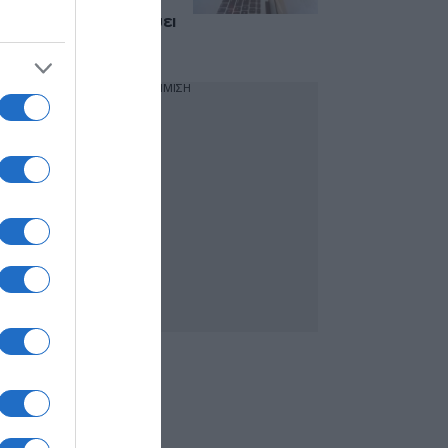
πλατφόρμα – Ποιοι
κερδίζουν και τι ισχύει
με τα νέα χρέη
ΔΙΑΦΗΜΙΣΗ