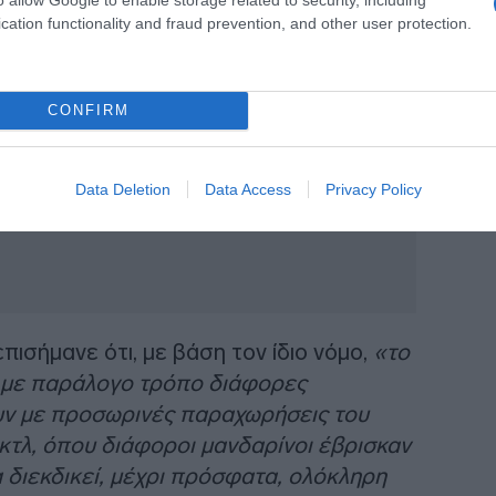
cation functionality and fraud prevention, and other user protection.
CONFIRM
Data Deletion
Data Access
Privacy Policy
ισήμανε ότι, με βάση τον ίδιο νόμο,
«το
ί με παράλογο τρόπο διάφορες
ουν με προσωρινές παραχωρήσεις του
 κτλ, όπου διάφοροι μανδαρίνοι έβρισκαν
 διεκδικεί, μέχρι πρόσφατα, ολόκληρη