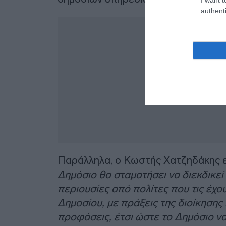
authenti
Παράλληλα, ο Κωστής Χατζηδάκης επ
Δημόσιο θα σταματήσει να διεκδικε
περιουσίες από πολίτες που τις έχ
Δημοσίου, με πράξεις της διοίκησης
προφάσεις, έτσι ώστε το Δημόσιο να