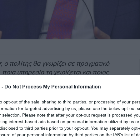
, ο πολίτης θα γνωρίζει σε πραγματικό
ποια υπηρεσία τη χειρίζεται και ποιος
σής της, αντί να είναι στο σκοτάδι. Με
 -
Do Not Process My Personal Information
ντιμετωπίζεται πλέον ως υπήκοος, αλλά
νης ευρωπαϊκής δημοκρατίας».
to opt-out of the sale, sharing to third parties, or processing of your per
formation for targeted advertising by us, please use the below opt-out s
της κυβέρνησης,
Κωστής Χατζηδάκης
,
r selection. Please note that after your opt-out request is processed y
7,8, αναφερόμενος στη
λειτουργία της
eing interest-based ads based on personal information utilized by us or
disclosed to third parties prior to your opt-out. You may separately opt-
 για την παρακολούθηση των
losure of your personal information by third parties on the IAB’s list of
Δημόσιο.