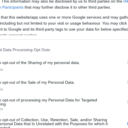
. This information may also be disclosed by us to third parties on the
IA
Participants
that may further disclose it to other third parties.
ΙΑΦΗΜΙΣΗ
 that this website/app uses one or more Google services and may gath
including but not limited to your visit or usage behaviour. You may click 
 to Google and its third-party tags to use your data for below specifi
ogle consent section.
l Data Processing Opt Outs
o opt-out of the Sharing of my personal data.
In
o opt-out of the Sale of my Personal Data.
In
ι
η νέα ψηφιακή πλατφόρμα που
ες τις υποθέσεις του Δημοσίου, για
to opt-out of processing my Personal Data for Targeted
ing.
ό την 1η Ιουνίου 2026 και μετά
.
In
ρχει έλεγχος από τους προϊσταμένους
o opt-out of Collection, Use, Retention, Sale, and/or Sharing
προβλεπόμενων διαδικασιών, ενώ η ορθή
ersonal Data that Is Unrelated with the Purposes for which it
lected.