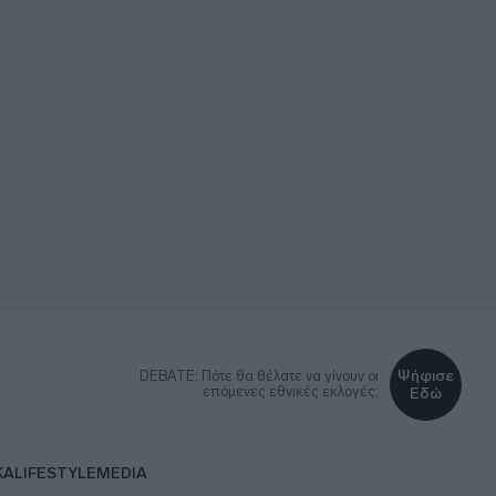
Ψήφισε
DEBATE: Πότε θα θέλατε να γίνουν οι
επόμενες εθνικές εκλογές;
Εδώ
ΚΑ
LIFESTYLE
MEDIA