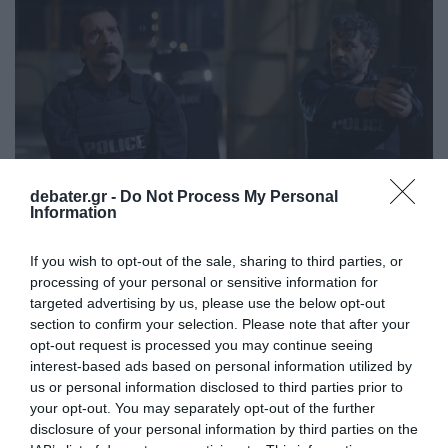
debater.gr -
Do Not Process My Personal
Information
If you wish to opt-out of the sale, sharing to third parties, or
MEDIA
processing of your personal or sensitive information for
«Έτερος Εγώ: Κάθαρσις»: Μην
targeted advertising by us, please use the below opt-out
section to confirm your selection. Please note that after your
χάσετε το συγκλονιστικό τελευταίο
opt-out request is processed you may continue seeing
επεισόδιο του 2ου κύκλου – Απόψε
interest-based ads based on personal information utilized by
στον ΑΝΤ1
us or personal information disclosed to third parties prior to
your opt-out. You may separately opt-out of the further
Μια αφόρητη νίκη περιμένει τους Ήρωες μας – Δάκρυα και
disclosure of your personal information by third parties on the
συγκίνηση