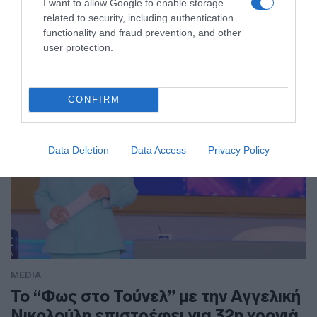
του ΑΝΤ1
I want to allow Google to enable storage
related to security, including authentication
Νέο κεφάλαιο για τη μακροβιότερη καθημερινή ενημερωτική
functionality and fraud prevention, and other
εκπομπή της ελληνικής τηλεόρασης
user protection.
CONFIRM
Data Deletion
Data Access
Privacy Policy
MEDIA
Το “Φως στο Τούνελ” με την Αγγελική
Νικολούλη επιστρέφει για 32η χρονιά