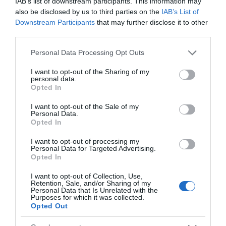
IAB’s list of downstream participants. This information may
also be disclosed by us to third parties on the
IAB’s List of
Downstream Participants
that may further disclose it to other
third parties.
Please note that this website/app uses one or more Google
Personal Data Processing Opt Outs
services and may gather and store information including but
not limited to your visit or usage behaviour. You may click to
I want to opt-out of the Sharing of my
personal data.
grant or deny consent to Google and its third-party tags to
Opted In
use your data for below specified purposes in below Google
consent section.
I want to opt-out of the Sale of my
Personal Data.
Opted In
I want to opt-out of processing my
Personal Data for Targeted Advertising.
Opted In
MEDIA
Αποκλειστικό DEBATER: Σε αυτό το
I want to opt-out of Collection, Use,
Retention, Sale, and/or Sharing of my
κανάλι πηγαίνει η Μίνα Καραμήτρου –
Personal Data that Is Unrelated with the
Purposes for which it was collected.
Τι εκπομπή θα παρουσιάζει
Opted Out
Το επόμενο επαγγελματικό βήμα της δημοσιογράφου, μετά