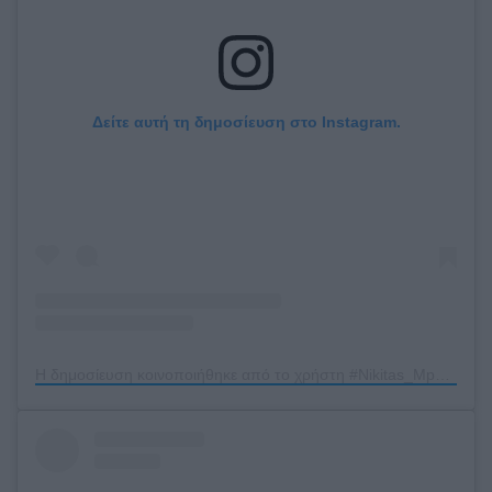
Δείτε αυτή τη δημοσίευση στο Instagram.
Η δημοσίευση κοινοποιήθηκε από το χρήστη #Nikitas_Mpatsikouras (@nikitasbatsikourasfp)