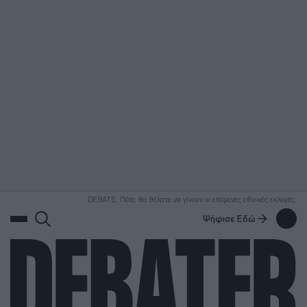
ΑΝΑΖΗΤΗΣΗ
DEBATE: Πότε θα θέλατε να γίνουν οι επόμενες εθνικές εκλογές;
Ψήφισε Εδώ