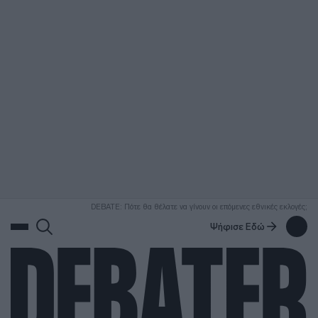
ΑΝΑΖΗΤΗΣΗ
DEBATE: Πότε θα θέλατε να γίνουν οι επόμενες εθνικές εκλογές;
Ψήφισε Εδώ