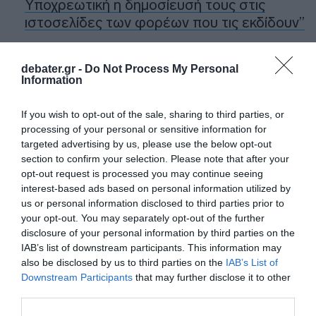
Υποχρεωτική η δημοσίευσή τους στις
ιστοσελίδες των φορέων που τις εκδίδουν”
Η Ελλάδα στις κορυφαίες επιλογές των
Ευρωπαίων ταξιδιωτών, σύμφωνα με
debater.gr -
Do Not Process My Personal
Information
έρευνα του ΕΟΤ
Συντάξεις Σεπτεμβρίου 2026: Πότε
If you wish to opt-out of the sale, sharing to third parties, or
processing of your personal or sensitive information for
αναμένεται να πληρωθούν μισθωτοί και μη
targeted advertising by us, please use the below opt-out
μισθωτοί
section to confirm your selection. Please note that after your
opt-out request is processed you may continue seeing
Πάνω από 300 έλεγχοι στις παραλίες με
interest-based ads based on personal information utilized by
drones και MyCoast – Πρόστιμα έως
us or personal information disclosed to third parties prior to
73.000 ευρώ και σφραγίσεις επιχειρήσεων
your opt-out. You may separately opt-out of the further
disclosure of your personal information by third parties on the
IAB’s list of downstream participants. This information may
Ακολούθησε το debater.gr στο
Google News
also be disclosed by us to third parties on the
IAB’s List of
και μάθετε πρώτοι όλες τις ειδήσεις
Downstream Participants
that may further disclose it to other
third parties.
Share
Tweet