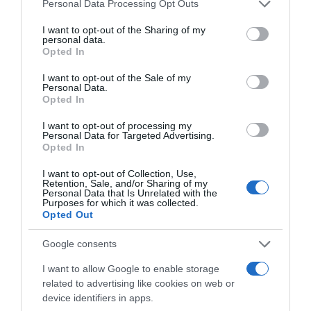
Please note that this website/app uses one or more Google
Personal Data Processing Opt Outs
services and may gather and store information including but
not limited to your visit or usage behaviour. You may click to
I want to opt-out of the Sharing of my
ΜΑΙΚΛ ΤΖΑΚΣΟΝ
personal data.
grant or deny consent to Google and its third-party tags to
Opted In
use your data for below specified purposes in below Google
ΔΙΑΦΗΜΙΣΗ
consent section.
I want to opt-out of the Sale of my
Personal Data.
Opted In
I want to opt-out of processing my
Personal Data for Targeted Advertising.
Opted In
I want to opt-out of Collection, Use,
Retention, Sale, and/or Sharing of my
Personal Data that Is Unrelated with the
Purposes for which it was collected.
Opted Out
Google consents
ΣΧΟΛΙΑ
I want to allow Google to enable storage
related to advertising like cookies on web or
device identifiers in apps.