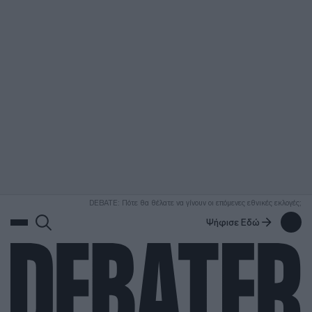
ΑΝΑΖΗΤΗΣΗ
DEBATE: Πότε θα θέλατε να γίνουν οι επόμενες εθνικές εκλογές;
Ψήφισε Εδώ