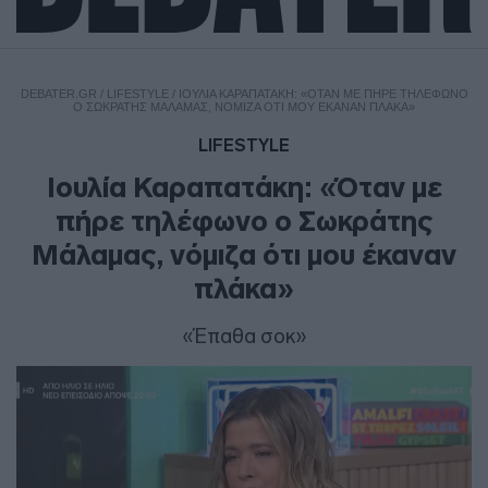
DEBATER.GR
/
LIFESTYLE
/
ΙΟΥΛΊΑ ΚΑΡΑΠΑΤΆΚΗ: «ΌΤΑΝ ΜΕ ΠΉΡΕ ΤΗΛΈΦΩΝΟ
Ο ΣΩΚΡΆΤΗΣ ΜΆΛΑΜΑΣ, ΝΌΜΙΖΑ ΌΤΙ ΜΟΥ ΈΚΑΝΑΝ ΠΛΆΚΑ»
LIFESTYLE
Ιουλία Καραπατάκη: «Όταν με
πήρε τηλέφωνο ο Σωκράτης
Μάλαμας, νόμιζα ότι μου έκαναν
πλάκα»
«Έπαθα σοκ»