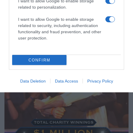
I want to allow Google to enable storage
περνάει τις στιγμές στο σπίτι του – Οι
related to personalization.
φωτογραφίες που μοιράστηκε στο
I want to allow Google to enable storage
Instagram
related to security, including authentication
functionality and fraud prevention, and other
Ο Σταύρος Φλώρος έχει επιστρέψει στην Ελλάδα, από την
user protection.
Αμερική όπου βρισκόταν σε κέντρο αποκατάστασης στο
Μαϊάμι
CONFIRM
Data Deletion
Data Access
Privacy Policy