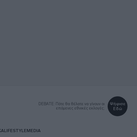
Ψήφισε
DEBATE: Πότε θα θέλατε να γίνουν οι
επόμενες εθνικές εκλογές;
Εδώ
ΚΑ
LIFESTYLE
MEDIA