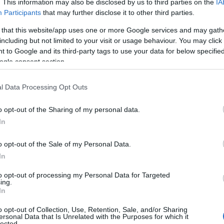
. This information may also be disclosed by us to third parties on the
IA
Participants
that may further disclose it to other third parties.
 that this website/app uses one or more Google services and may gath
including but not limited to your visit or usage behaviour. You may click 
 to Google and its third-party tags to use your data for below specifi
ogle consent section.
l Data Processing Opt Outs
αγχωμένος που είναι στη συναυλία μου η
o opt-out of the Sharing of my personal data.
άνει μερικές φορές κάποιες
In
… ποιο τραγούδι της αρέσει και ποιο
o opt-out of the Sale of my Personal Data.
εια είναι ότι την παίρνω σοβαρά υπόψη
In
ουσία της οικογένειάς του στις
to opt-out of processing my Personal Data for Targeted
ing.
In
 ο Ακύλας… Το θέμα είναι η συνέχεια. Να
o opt-out of Collection, Use, Retention, Sale, and/or Sharing
μεταλλεύτηκε η Έλενα, ας πούμε, που το
ersonal Data that Is Unrelated with the Purposes for which it
lected.