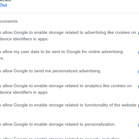
είαν μετά τον χαμό που έκανε με το Zari
Out
ια της. Και του εύχομαι πολύ μεγάλη και
 με την εμφάνιση του Akyla στη
consents
υ στο Voice.
o allow Google to enable storage related to advertising like cookies on
evice identifiers in apps.
o allow my user data to be sent to Google for online advertising
s.
to allow Google to send me personalized advertising.
o allow Google to enable storage related to analytics like cookies on
evice identifiers in apps.
η ως προτεινόμενη
o allow Google to enable storage related to functionality of the website
ή στην Google
o allow Google to enable storage related to personalization.
o allow Google to enable storage related to security, including