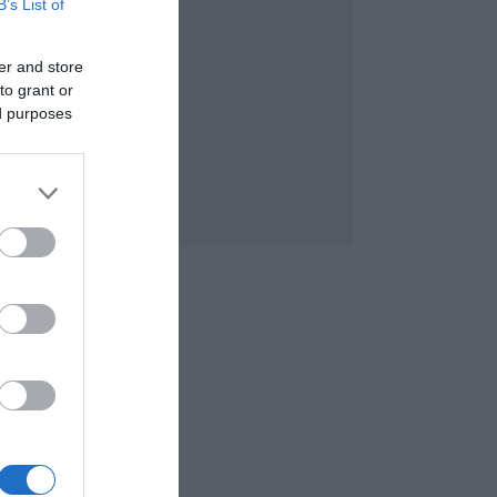
B’s List of
er and store
to grant or
ed purposes