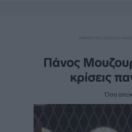
DEBATER.GR
/
LIFESTYLE
/
ΠΆΝΟΣ
Πάνος Μουζουρ
κρίσεις π
Όσα αποκ