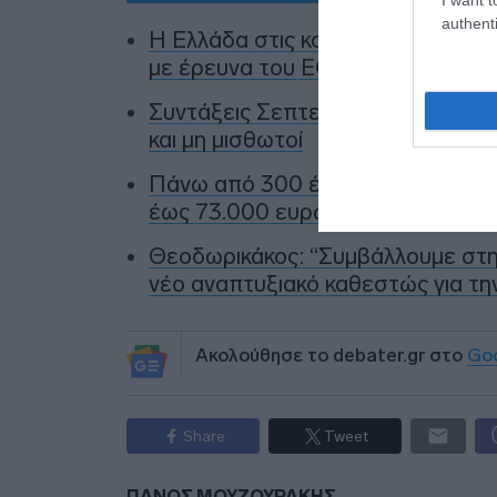
authenti
Η Ελλάδα στις κορυφαίες επιλογ
με έρευνα του ΕΟΤ
Συντάξεις Σεπτεμβρίου 2026: Πό
και μη μισθωτοί
Πάνω από 300 έλεγχοι στις παραλ
έως 73.000 ευρώ και σφραγίσεις 
Θεοδωρικάκος: “Συμβάλλουμε στην
νέο αναπτυξιακό καθεστώς για τη
Ακολούθησε το debater.gr στο
Go
Share
Tweet
ΠΑΝΟΣ ΜΟΥΖΟΥΡΑΚΗΣ