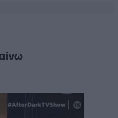
DEBATE: Πότε θα θέλατε να
γίνουν οι επόμενες εθνικές
εκλογές;
αίνω