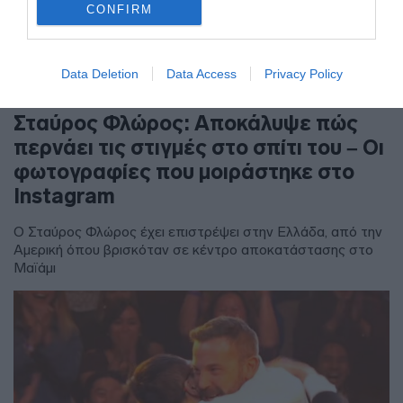
CONFIRM
Data Deletion
Data Access
Privacy Policy
LIFESTYLE
Σταύρος Φλώρος: Αποκάλυψε πώς
περνάει τις στιγμές στο σπίτι του – Οι
φωτογραφίες που μοιράστηκε στο
Instagram
Ο Σταύρος Φλώρος έχει επιστρέψει στην Ελλάδα, από την
Αμερική όπου βρισκόταν σε κέντρο αποκατάστασης στο
Μαϊάμι