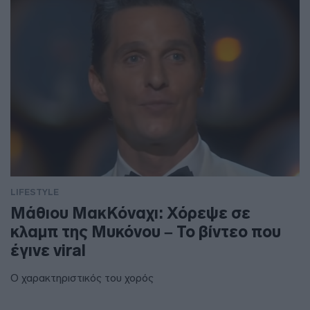
LIFESTYLE
Μάθιου ΜακΚόναχι: Χόρεψε σε
κλαμπ της Μυκόνου – Το βίντεο που
έγινε viral
Ο χαρακτηριστικός του χορός