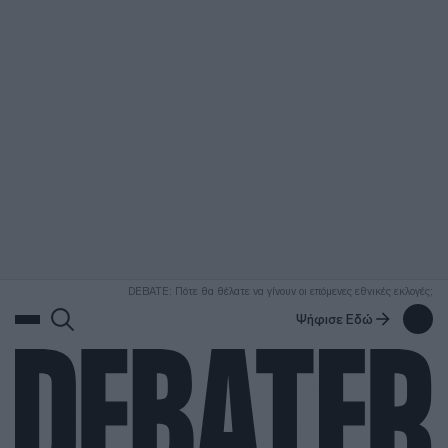
ΑΝΑΖΗΤΗΣΗ
DEBATE: Πότε θα θέλατε να γίνουν οι επόμενες εθνικές εκλογές;
Ψήφισε Εδώ