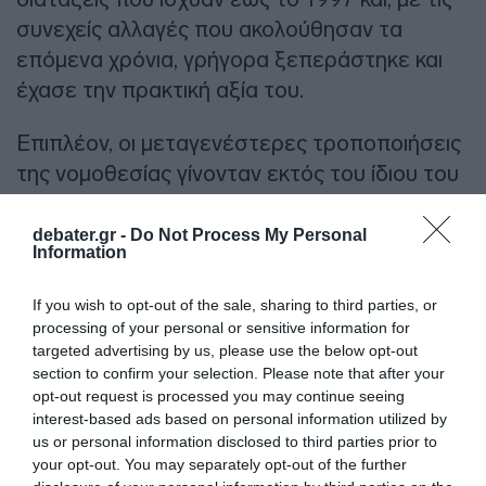
συνεχείς αλλαγές που ακολούθησαν τα
επόμενα χρόνια, γρήγορα ξεπεράστηκε και
έχασε την πρακτική αξία του.
Επιπλέον, οι μεταγενέστερες τροποποιήσεις
της νομοθεσίας γίνονταν εκτός του ίδιου του
Κώδικα, με αποτέλεσμα να δημιουργηθεί
ξανά κατακερματισμός και σύγχυση. Έτσι, η
debater.gr -
Do Not Process My Personal
Information
κωδικοποίηση του 1999 κατέστη σταδιακά
ανεπίκαιρη.
If you wish to opt-out of the sale, sharing to third parties, or
processing of your personal or sensitive information for
Ο νέος Κώδικας διαφοροποιείται γιατί
targeted advertising by us, please use the below opt-out
section to confirm your selection. Please note that after your
σχεδιάστηκε ως ένα διαρκώς
opt-out request is processed you may continue seeing
ενημερωνόμενο και «ζωντανό» νομοθετικό
interest-based ads based on personal information utilized by
εργαλείο. Κάθε νέα αλλαγή στη χωροταξική
us or personal information disclosed to third parties prior to
your opt-out. You may separately opt-out of the further
και πολεοδομική νομοθεσία θα