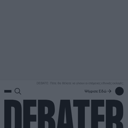
ΑΝΑΖΗΤΗΣΗ
DEBATE: Πότε θα θέλατε να γίνουν οι επόμενες εθνικές εκλογές;
Ψήφισε Εδώ