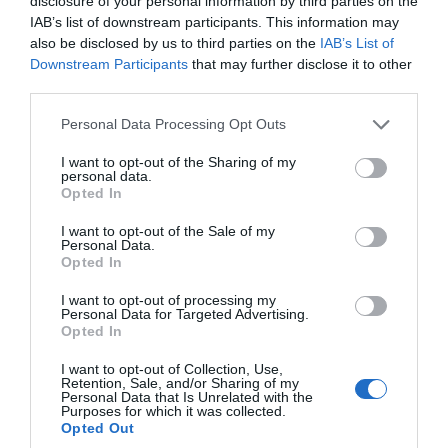
disclosure of your personal information by third parties on the
ενσωματώνεται πλέον απευθείας σε αυτόν,
IAB’s list of downstream participants. This information may
ώστε να παραμένει συνεχώς επίκαιρος,
also be disclosed by us to third parties on the
IAB’s List of
Downstream Participants
that may further disclose it to other
ενιαίος και λειτουργικός. Με αυτόν τον τρόπο
third parties.
διασφαλίζεται η συνοχή της νομοθεσίας και
Please note that this website/app uses one or more Google
αποφεύγεται η επανάληψη του παλιού
Personal Data Processing Opt Outs
services and may gather and store information including but
κατακερματισμού.
not limited to your visit or usage behaviour. You may click to
I want to opt-out of the Sharing of my
personal data.
grant or deny consent to Google and its third-party tags to
Opted In
8. Ο Κώδικας εισάγει νέο δίκαιο, αλλάζει
use your data for below specified purposes in below Google
consent section.
τις ισχύουσες διατάξεις;
I want to opt-out of the Sale of my
Personal Data.
Opted In
Ο Κώδικας περιλαμβάνει τις ισχύουσες
I want to opt-out of processing my
διατάξεις νόμων και κανονιστικών πράξεων
Personal Data for Targeted Advertising.
Opted In
που αφορούν τη χωροταξική και πολεοδομική
νομοθεσία. Δεν εισάγει, δηλαδή, νέες
I want to opt-out of Collection, Use,
Retention, Sale, and/or Sharing of my
ρυθμίσεις, αλλά περιλαμβάνει
Personal Data that Is Unrelated with the
Purposes for which it was collected.
κωδικοποιημένο ό,τι ήδη ισχύει.
Opted Out