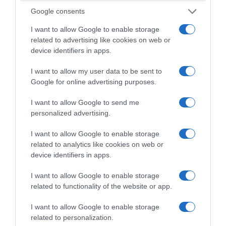
9. Ποιες νομοθετικές διατάξεις
Google consents
ενσωματώθηκαν στον Κώδικα;
I want to allow Google to enable storage
related to advertising like cookies on web or
Ο νέος Κώδικας συγκεντρώνει σε ένα ενιαίο
device identifiers in apps.
κείμενο σχεδόν το σύνολο της γενικής
I want to allow my user data to be sent to
χωροταξικής και πολεοδομικής νομοθεσίας
Google for online advertising purposes.
αρμοδιότητας του υπουργείου
I want to allow Google to send me
Περιβάλλοντος και Ενέργειας.
personalized advertising.
Καλύπτει όλο το φάσμα του χωρικού και
I want to allow Google to enable storage
πολεοδομικού σχεδιασμού: Από τον χωρικό
related to analytics like cookies on web or
device identifiers in apps.
σχεδιασμό, τις αστικές αναπλάσεις και την
εφαρμογή πολεοδομικών σχεδίων, μέχρι τους
I want to allow Google to enable storage
κανόνες δόμησης και χρήσης, το πλαίσιο
related to functionality of the website or app.
έκδοσης αδειών, την αντιμετώπιση της
I want to allow Google to enable storage
αυθαίρετης δόμησης και των υπερβάσεων
related to personalization.