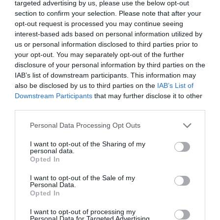
Αναγνωστόπουλος
σημείωσε ότι κάθε
targeted advertising by us, please use the below opt-out
section to confirm your selection. Please note that after your
επιχείρηση η οποία δέχεται ένα πρόστιμο,
opt-out request is processed you may continue seeing
όπως και κάθε διοικούμενος, κάθε πολίτης,
interest-based ads based on personal information utilized by
έχει δικαίωμα να προσφύγει στη δικαιοσύνη.
us or personal information disclosed to third parties prior to
your opt-out. You may separately opt-out of the further
«Αυτό είναι αναφαίρετο δικαίωμα που
disclosure of your personal information by third parties on the
προβλέπεται από το Σύνταγμα, άρα
IAB’s list of downstream participants. This information may
καλώς θα πράξουν να προσφύγουν.
also be disclosed by us to third parties on the
IAB’s List of
Downstream Participants
that may further disclose it to other
Ζούμε σε κράτος δικαίου»
υπογράμμισε.
third parties.
ΔΙΑΦΗΜΙΣΗ
Please note that this website/app uses one or more Google
Personal Data Processing Opt Outs
services and may gather and store information including but
not limited to your visit or usage behaviour. You may click to
I want to opt-out of the Sharing of my
personal data.
grant or deny consent to Google and its third-party tags to
Opted In
use your data for below specified purposes in below Google
consent section.
I want to opt-out of the Sale of my
Personal Data.
Opted In
I want to opt-out of processing my
Personal Data for Targeted Advertising.