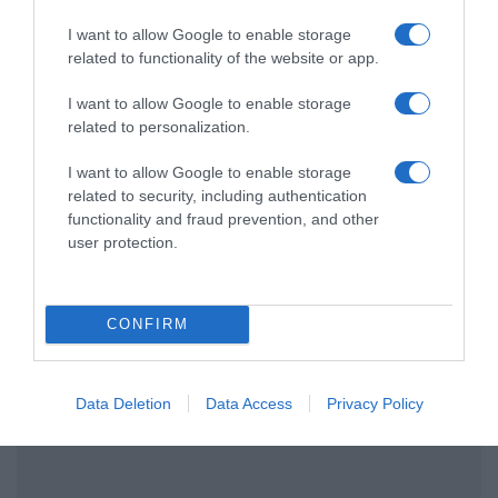
εξωστρεφή και ανθεκτική ελληνική
I want to allow Google to enable storage
οικονομία”
related to functionality of the website or app.
“Ελευθέριος Βενιζέλος”: Συνελήφθη
I want to allow Google to enable storage
37χρονος με 4 μαχαίρια και δύο ψαλίδια
related to personalization.
κλαδέματος
I want to allow Google to enable storage
related to security, including authentication
functionality and fraud prevention, and other
Ακολούθησε το debater.gr στο
Google News
και μάθετε πρώτοι όλες τις ειδήσεις
user protection.
Share
Tweet
CONFIRM
ΠΡΟΣΤΙΜΑ
ΣΟΥΠΕΡ ΜΑΡΚΕΤ
Data Deletion
Data Access
Privacy Policy
ΔΙΑΦΗΜΙΣΗ