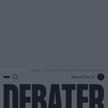
ΑΝΑΖΗΤΗΣΗ
DEBATE: Πότε θα θέλατε να γίνουν οι επόμενες εθνικές εκλογές;
Ψήφισε Εδώ