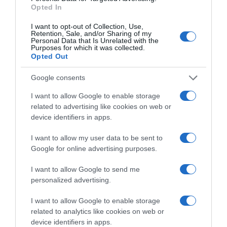
Opted In
I want to opt-out of Collection, Use,
Retention, Sale, and/or Sharing of my
Personal Data that Is Unrelated with the
Προσθήκη ως προτεινόμενη
Purposes for which it was collected.
πηγή στην Google
Opted Out
Google consents
Ειδήσεις σήμερα
I want to allow Google to enable storage
related to advertising like cookies on web or
device identifiers in apps.
Δείτε τις προσπάθειες χελώνας να
γεννήσει σε παραλία της Ρόδου – Η
I want to allow my user data to be sent to
προειδοποίηση των κατοίκων (βίντεο)
Google for online advertising purposes.
Τροχαίο στον Κηφισό – Καθυστερήσεις
I want to allow Google to send me
στο ρεύμα προς Πειραιά
personalized advertising.
Μητσοτάκης: “Η ενίσχυση της
I want to allow Google to enable storage
παραγωγικής βάσης στρατηγική
related to analytics like cookies on web or
device identifiers in apps.
προτεραιότητα για μία πιο ανταγωνιστική,