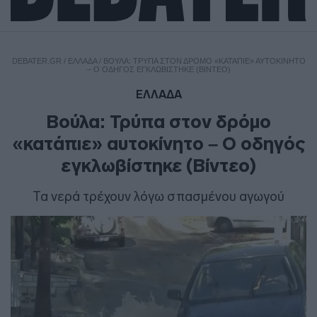
DEBATER.GR
/
ΕΛΛΑΔΑ
/
ΒΟΎΛΑ: ΤΡΎΠΑ ΣΤΟΝ ΔΡΌΜΟ «ΚΑΤΆΠΙΕ» ΑΥΤΟΚΊΝΗΤΟ
– O ΟΔΗΓΌΣ ΕΓΚΛΩΒΊΣΤΗΚΕ (ΒΊΝΤΕΟ)
ΕΛΛΑΔΑ
Βούλα: Τρύπα στον δρόμο
«κατάπιε» αυτοκίνητο – O οδηγός
εγκλωβίστηκε (Βίντεο)
Τα νερά τρέχουν λόγω σπασμένου αγωγού