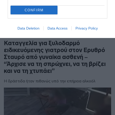
CONFIRM
Data Deletion
Data Access
Privacy Policy
ΕΛΛΑΔΑ
Καταγγελία για ξυλοδαρμό
ειδικευόμενης γιατρού στον Ερυθρό
Σταυρό από γυναίκα ασθενή –
“Άρχισε να τη σπρώχνει, να τη βρίζει
και να τη χτυπάει”
Η δράστιδα ήταν πιθανώς υπό την επήρεια αλκοόλ