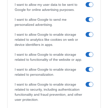
I want to allow my user data to be sent to
Google for online advertising purposes.
ΕΛΛΑΔΑ
I want to allow Google to send me
Παλαιό Φάληρο: Συνελήφθη 49χρονος
personalized advertising.
ως μέλος της εγκληματικής
οργάνωσης του “Έντικ” –
I want to allow Google to enable storage
related to analytics like cookies on web or
Κατηγορείται για εκβιασμούς και
device identifiers in apps.
ξυλοδαρμούς επιχειρηματιών
I want to allow Google to enable storage
Ο άνδρας είχε διαφύγει στο εξωτερικό κι επέστρεψε στην
related to functionality of the website or app.
Ελλάδα
I want to allow Google to enable storage
related to personalization.
I want to allow Google to enable storage
related to security, including authentication
functionality and fraud prevention, and other
user protection.