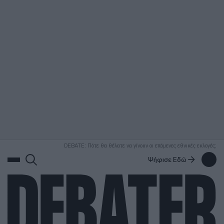
ΑΝΑΖΗΤΗΣΗ
DEBATE: Πότε θα θέλατε να γίνουν οι επόμενες εθνικές εκλογές;
Ψήφισε Εδώ