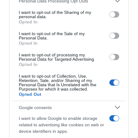
Personal Data Processing Opt Outs
services and may gather and store information including but
not limited to your visit or usage behaviour. You may click to
I want to opt-out of the Sharing of my
personal data.
grant or deny consent to Google and its third-party tags to
Opted In
use your data for below specified purposes in below Google
consent section.
I want to opt-out of the Sale of my
Personal Data.
ΕΛΛΑΔΑ
Opted In
I want to opt-out of processing my
Personal Data for Targeted Advertising.
Opted In
I want to opt-out of Collection, Use,
Retention, Sale, and/or Sharing of my
Personal Data that Is Unrelated with the
Purposes for which it was collected.
Opted Out
Google consents
I want to allow Google to enable storage
related to advertising like cookies on web or
device identifiers in apps.