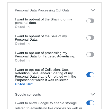
third parties.
δημοφιλέστερων μεσογειακών προορισμών
Please note that this website/app uses one or more Google
Personal Data Processing Opt Outs
services and may gather and store information including but
not limited to your visit or usage behaviour. You may click to
I want to opt-out of the Sharing of my
personal data.
grant or deny consent to Google and its third-party tags to
Opted In
use your data for below specified purposes in below Google
consent section.
I want to opt-out of the Sale of my
Personal Data.
Opted In
I want to opt-out of processing my
Personal Data for Targeted Advertising.
Opted In
I want to opt-out of Collection, Use,
Retention, Sale, and/or Sharing of my
Personal Data that Is Unrelated with the
Purposes for which it was collected.
ΕΛΛΑΔΑ
Opted Out
Σαμοθράκη: Αίσιο τέλος για
ηλικιωμένη Ιταλίδα τουρίστρια που
Google consents
έχασε τις αισθήσεις της – Σώθηκε
I want to allow Google to enable storage
χάρη στην άμεση επέμβαση νεαρού
related to advertising like cookies on web or