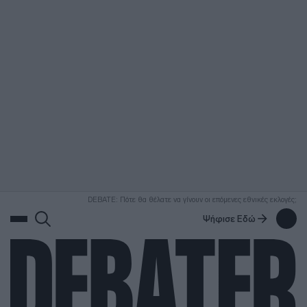
ΑΝΑΖΗΤΗΣΗ
DEBATE: Πότε θα θέλατε να γίνουν οι επόμενες εθνικές εκλογές;
Ψήφισε Εδώ