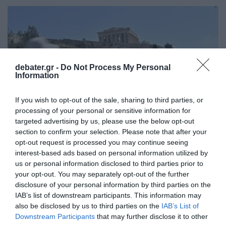
debater.gr -
Do Not Process My Personal
Information
If you wish to opt-out of the sale, sharing to third parties, or
processing of your personal or sensitive information for
targeted advertising by us, please use the below opt-out
section to confirm your selection. Please note that after your
opt-out request is processed you may continue seeing
interest-based ads based on personal information utilized by
ΕΛΛΑΔΑ
us or personal information disclosed to third parties prior to
Η Ελλάδα στις κορυφαίες επιλογές
your opt-out. You may separately opt-out of the further
των Ευρωπαίων ταξιδιωτών, σύμφωνα
disclosure of your personal information by third parties on the
IAB’s list of downstream participants. This information may
με έρευνα του ΕΟΤ
also be disclosed by us to third parties on the
IAB’s List of
Downstream Participants
that may further disclose it to other
Κατατάσσεται στην τρίτη θέση μεταξύ των