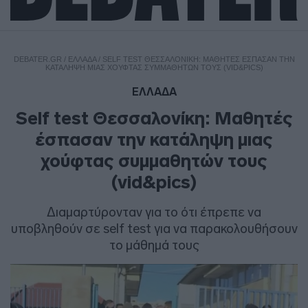
DEBATER.GR
/
ΕΛΛΑΔΑ
/
SELF TEST ΘΕΣΣΑΛΟΝΊΚΗ: ΜΑΘΗΤΈΣ ΈΣΠΑΣΑΝ ΤΗΝ
ΚΑΤΆΛΗΨΗ ΜΙΑΣ ΧΟΎΦΤΑΣ ΣΥΜΜΑΘΗΤΏΝ ΤΟΥΣ (VID&PICS)
ΕΛΛΑΔΑ
Self test Θεσσαλονίκη: Μαθητές
έσπασαν την κατάληψη μιας
χούφτας συμμαθητών τους
(vid&pics)
Διαμαρτύρονταν για το ότι έπρεπε να
υποβληθούν σε self test για να παρακολουθήσουν
το μάθημά τους