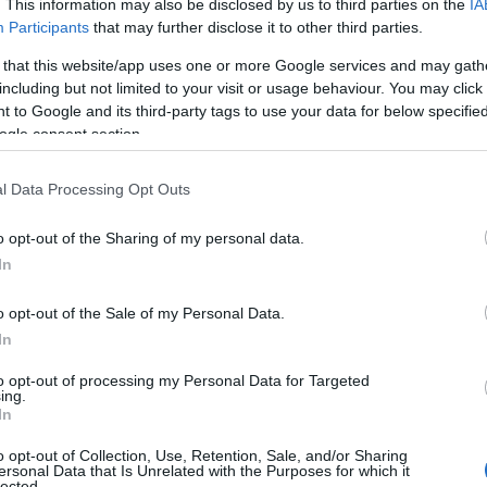
. This information may also be disclosed by us to third parties on the
IA
Participants
that may further disclose it to other third parties.
 that this website/app uses one or more Google services and may gath
including but not limited to your visit or usage behaviour. You may click 
 to Google and its third-party tags to use your data for below specifi
ogle consent section.
l Data Processing Opt Outs
o opt-out of the Sharing of my personal data.
In
κευμάτων
στην ανακοίνωση που
o opt-out of the Sale of my Personal Data.
πό αυτό ανακοινώνονται τα
In
οψηφίων στην Τριτοβάθμια Εκπαίδευση,
to opt-out of processing my Personal Data for Targeted
Λ – ΕΠΑΛ
και μέσω της ειδικής
ing.
παθήσεις καθώς και τα αποτελέσματα
In
ημόσια ΙΕΚ, μέσω του παράλληλου
o opt-out of Collection, Use, Retention, Sale, and/or Sharing
ersonal Data that Is Unrelated with the Purposes for which it
lected.