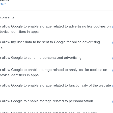
Out
άσεις του 2022
πρέπει να συνδεθεί
κατηγορία σχολών η οποία τον ενδιαφέρει
consents
από αυτές τις σχολές. Μία από αυτές τις
o allow Google to enable storage related to advertising like cookies on
ούτα Επαγγελματικής Κατάρτισης
,
evice identifiers in apps.
o allow my user data to be sent to Google for online advertising
s.
υργείου Παιδείας και Θρησκευμάτων, οι
α ΙΕΚ μπορούν να συνδεθούν στην
to allow Google to send me personalized advertising.
ογραφικού
(https://michanografiko-
o allow Google to enable storage related to analytics like cookies on
κούς
που έλαβε ο καθένας τους κατά τη
evice identifiers in apps.
 πληροφορηθούν το αποτέλεσμά τους.
o allow Google to enable storage related to functionality of the website
o allow Google to enable storage related to personalization.
o allow Google to enable storage related to security, including