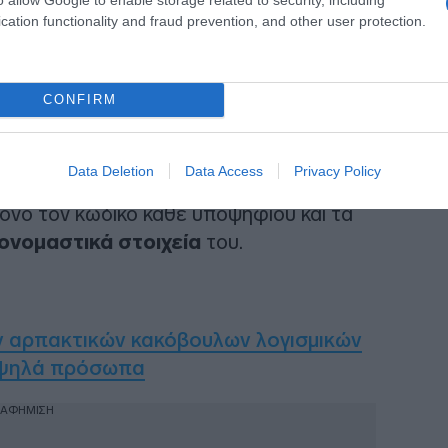
cation functionality and fraud prevention, and other user protection.
CONFIRM
Data Deletion
Data Access
Privacy Policy
στοσελίδα
σύνδεσμος
με μια λίστα με
μόνο τον κωδικό κάθε υποψηφίου και τα
ονομαστικά στοιχεία
του.
ν αρπακτικών κακόβουλων λογισμικών
 υψηλά πρόσωπα
ΙΑΦΗΜΙΣΗ