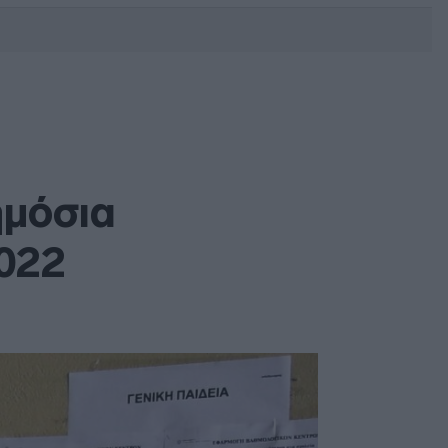
DEBATE: Πότε θα θέλατε να
γίνουν οι επόμενες εθνικές
εκλογές;
ημόσια
2022