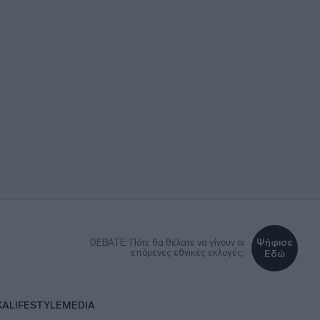
Ψήφισε
DEBATE: Πότε θα θέλατε να γίνουν οι
επόμενες εθνικές εκλογές;
Εδώ
ΚΑ
LIFESTYLE
MEDIA