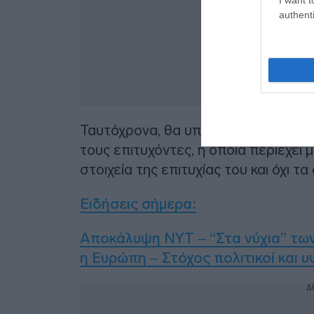
authenti
Ταυτόχρονα, θα υπάρχει στην ίδια ι
τους επιτυχόντες, η οποία περιέχει 
στοιχεία της επιτυχίας του και όχι τα
Ειδήσεις σήμερα:
Αποκάλυψη NYT – “Στα νύχια” τω
η Ευρώπη – Στόχος πολιτικοί και
Δ