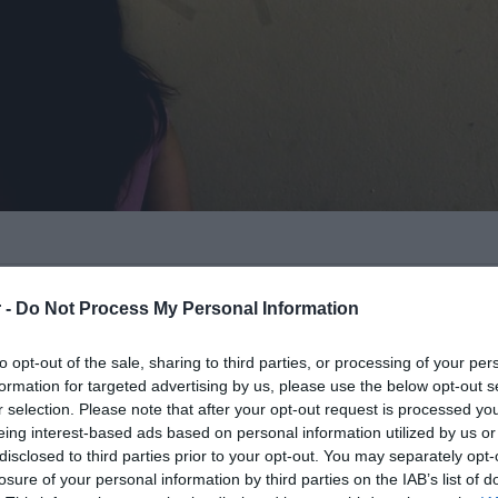
όνια, οι υποψήφιοι που συμμετείχαν στις
 -
Do Not Process My Personal Information
α μάθουν γρήγορα τις
βάσεις του 2022
.
to opt-out of the sale, sharing to third parties, or processing of your per
έρασαν στη σχολή που είχαν θέσει ως
formation for targeted advertising by us, please use the below opt-out s
r selection. Please note that after your opt-out request is processed y
 φοιτητές και θα μπει γρήγορα ένα τέλος
eing interest-based ads based on personal information utilized by us or
 είτε θετικά είτε αρνητικά.
disclosed to third parties prior to your opt-out. You may separately opt-
losure of your personal information by third parties on the IAB’s list of
ΙΑΦΗΜΙΣΗ