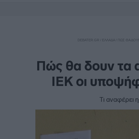
DEBATER.GR
/
ΕΛΛΑΔΑ
/
ΠΏΣ ΘΑ ΔΟΥΝ
Πώς θα δουν τα 
ΙΕΚ οι υποψήφ
Τι αναφέρει 