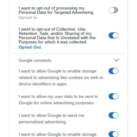
Αυξημένη η κίνηση στα λιμάνια
I want to opt-out of processing my
Personal Data for Targeted Advertising.
Opted In
I want to opt-out of Collection, Use,
Retention, Sale, and/or Sharing of my
Personal Data that Is Unrelated with the
Purposes for which it was collected.
Opted Out
Google consents
I want to allow Google to enable storage
related to advertising like cookies on web or
device identifiers in apps.
I want to allow my user data to be sent to
ΕΛΛΑΔΑ
Google for online advertising purposes.
Καιρός: Σε συναγερμό η χώρα για
I want to allow Google to send me
φωτιές – Έρχονται 40άρια κι άνεμοι
personalized advertising.
μέχρι 8 μποφόρ
I want to allow Google to enable storage