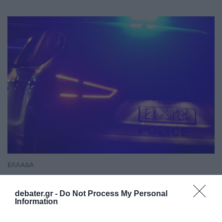
ΕΛΛΑΔΑ
Χανιά: Νεαρός Παλαιστίνιος
κλείδωσε ανήλικη στο σπίτι του – Την
debater.gr -
Do Not Process My Personal
Information
έσωσαν οι φωνές της