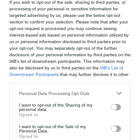
If you wish to opt-out of the sale, sharing to third parties, or
Συνελήφθη ο δράστης
processing of your personal or sensitive information for
targeted advertising by us, please use the below opt-out
section to confirm your selection. Please note that after your
opt-out request is processed you may continue seeing
interest-based ads based on personal information utilized by
us or personal information disclosed to third parties prior to
your opt-out. You may separately opt-out of the further
disclosure of your personal information by third parties on the
IAB’s list of downstream participants. This information may
also be disclosed by us to third parties on the
IAB’s List of
Downstream Participants
that may further disclose it to other
third parties.
Please note that this website/app uses one or more Google
Personal Data Processing Opt Outs
services and may gather and store information including but
ΕΛΛΑΔΑ
not limited to your visit or usage behaviour. You may click to
I want to opt-out of the Sharing of my
personal data.
grant or deny consent to Google and its third-party tags to
Γεμάτα πλοία και ΚΤΕΛ ενόψει
Opted In
use your data for below specified purposes in below Google
Δεκαπενταύγουστου – Κορυφώνεται
consent section.
I want to opt-out of the Sale of my
η έξοδος του Αυγούστου
Personal Data.
Opted In