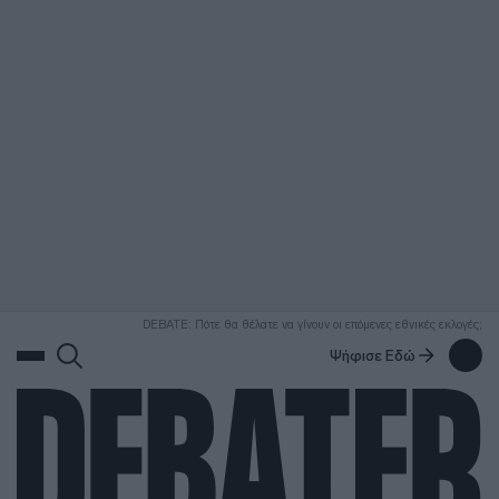
ΑΝΑΖΗΤΗΣΗ
DEBATE: Πότε θα θέλατε να γίνουν οι επόμενες εθνικές εκλογές;
Ψήφισε Εδώ