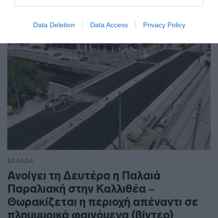
Data Deletion
Data Access
Privacy Policy
ΕΛΛΑΔΑ
Ανοίγει τη Δευτέρα η Παλαιά
Παραλιακή στην Καλλιθέα –
Θωρακίζεται η περιοχή απέναντι σε
πλημμυρικά φαινόμενα (βίντεο)