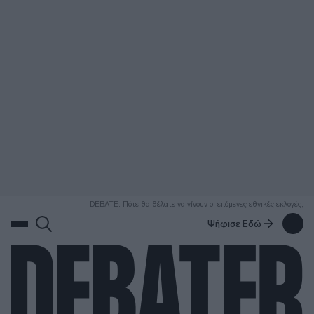
ΑΝΑΖΗΤΗΣΗ
DEBATE: Πότε θα θέλατε να γίνουν οι επόμενες εθνικές εκλογές;
Ψήφισε Εδώ