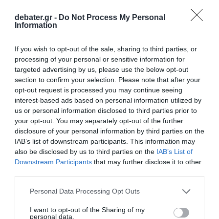
2028
debater.gr -
Do Not Process My Personal
Information
Χατζηδάκης: “Άκυρες από 1η Οκτωβρίου οι
εγκύκλιοι που δεν αναρτώνται –
If you wish to opt-out of the sale, sharing to third parties, or
Υποχρεωτική η δημοσίευσή τους στις
processing of your personal or sensitive information for
ιστοσελίδες των φορέων που τις εκδίδουν”
targeted advertising by us, please use the below opt-out
section to confirm your selection. Please note that after your
opt-out request is processed you may continue seeing
Ακολούθησε το debater.gr στο
Google News
interest-based ads based on personal information utilized by
και μάθετε πρώτοι όλες τις ειδήσεις
us or personal information disclosed to third parties prior to
your opt-out. You may separately opt-out of the further
disclosure of your personal information by third parties on the
Share
Tweet
IAB’s list of downstream participants. This information may
also be disclosed by us to third parties on the
IAB’s List of
Downstream Participants
that may further disclose it to other
ΒΡΕΦΟΣ
ΠΑΤΗΣΙΑ
third parties.
ΔΙΑΦΗΜΙΣΗ
Please note that this website/app uses one or more Google
Personal Data Processing Opt Outs
services and may gather and store information including but
not limited to your visit or usage behaviour. You may click to
I want to opt-out of the Sharing of my
personal data.