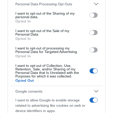
Please note that this website/app uses one or more Google
Personal Data Processing Opt Outs
services and may gather and store information including but
ΕΛΛΑΔΑ
not limited to your visit or usage behaviour. You may click to
I want to opt-out of the Sharing of my
personal data.
grant or deny consent to Google and its third-party tags to
Opted In
use your data for below specified purposes in below Google
consent section.
I want to opt-out of the Sale of my
Personal Data.
Opted In
I want to opt-out of processing my
Personal Data for Targeted Advertising.
Opted In
I want to opt-out of Collection, Use,
Retention, Sale, and/or Sharing of my
Personal Data that Is Unrelated with the
Purposes for which it was collected.
Opted Out
Google consents
I want to allow Google to enable storage
ΕΛΛΑΔΑ
related to advertising like cookies on web or
device identifiers in apps.
Παλαιό Φάληρο: Συνελήφθη 49χρονος