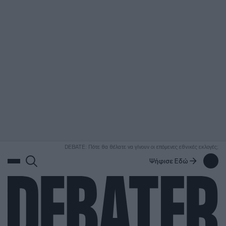
ΑΝΑΖΗΤΗΣΗ
DEBATE: Πότε θα θέλατε να γίνουν οι επόμενες εθνικές εκλογές;
Ψήφισε Εδώ