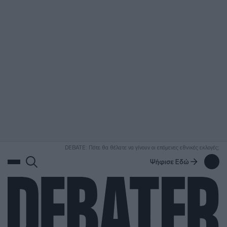
ΑΝΑΖΗΤΗΣΗ
DEBATE: Πότε θα θέλατε να γίνουν οι επόμενες εθνικές εκλογές;
Ψήφισε Εδώ