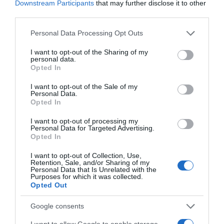
Downstream Participants
that may further disclose it to other
ΣΧΟΛΙΑ
third parties.
Please note that this website/app uses one or more Google
Personal Data Processing Opt Outs
services and may gather and store information including but
not limited to your visit or usage behaviour. You may click to
I want to opt-out of the Sharing of my
personal data.
grant or deny consent to Google and its third-party tags to
Opted In
use your data for below specified purposes in below Google
consent section.
I want to opt-out of the Sale of my
Personal Data.
Opted In
I want to opt-out of processing my
Personal Data for Targeted Advertising.
Opted In
I want to opt-out of Collection, Use,
Retention, Sale, and/or Sharing of my
Personal Data that Is Unrelated with the
Purposes for which it was collected.
Opted Out
Google consents
I want to allow Google to enable storage