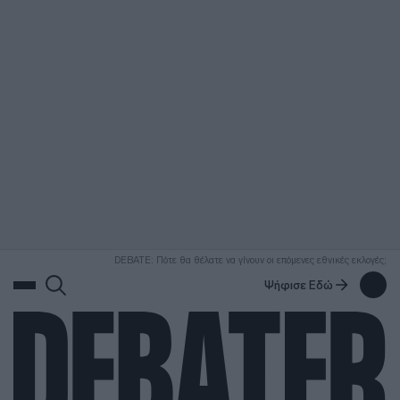
ΑΝΑΖΗΤΗΣΗ
DEBATE: Πότε θα θέλατε να γίνουν οι επόμενες εθνικές εκλογές;
Ψήφισε Εδώ