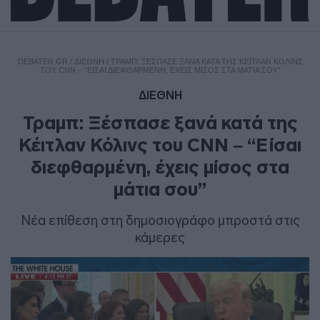
DEBATER.GR
/
ΔΙΕΘΝΗ
/
ΤΡΑΜΠ: ΞΈΣΠΑΣΕ ΞΑΝΆ ΚΑΤΆ ΤΗΣ ΚΈΙΤΛΑΝ ΚΌΛΙΝΣ
ΤΟΥ CNN – “ΕΊΣΑΙ ΔΙΕΦΘΑΡΜΈΝΗ, ΈΧΕΙΣ ΜΊΣΟΣ ΣΤΑ ΜΆΤΙΑ ΣΟΥ”
ΔΙΕΘΝΗ
Τραμπ: Ξέσπασε ξανά κατά της
Κέιτλαν Κόλινς του CNN – “Είσαι
διεφθαρμένη, έχεις μίσος στα
μάτια σου”
Νέα επίθεση στη δημοσιογράφο μπροστά στις
κάμερες