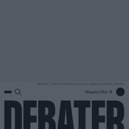
ΑΝΑΖΗΤΗΣΗ
DEBATE: Πότε θα θέλατε να γίνουν οι επόμενες εθνικές εκλογές;
Ψήφισε Εδώ