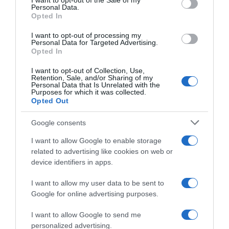
I want to opt-out of the Sale of my
Personal Data.
Opted In
I want to opt-out of processing my
Personal Data for Targeted Advertising.
Opted In
I want to opt-out of Collection, Use,
Retention, Sale, and/or Sharing of my
Personal Data that Is Unrelated with the
Purposes for which it was collected.
Opted Out
Google consents
I want to allow Google to enable storage
ΕΛΛΑΔΑ
related to advertising like cookies on web or
Συναγερμός στον Λυκαβηττό:
device identifiers in apps.
Βρέθηκε σορός σε σπηλιά κοντά στο
I want to allow my user data to be sent to
εκκλησάκι των Αγίων Ισιδώρων
Google for online advertising purposes.
Εντοπίστηκε από περαστικό
I want to allow Google to send me
personalized advertising.