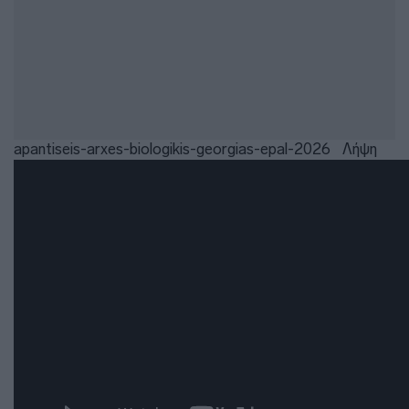
apantiseis-arxes-biologikis-georgias-epal-2026
Λήψη