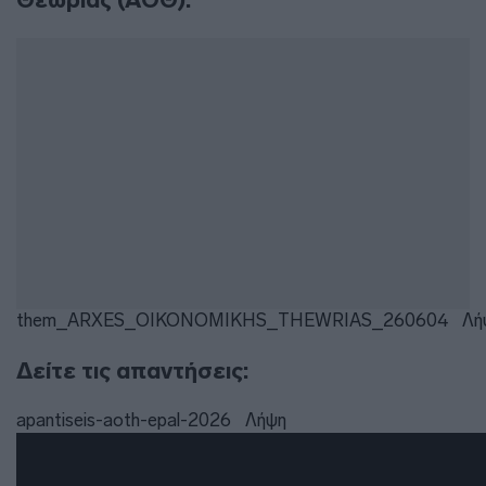
them_ARXES_OIKONOMIKHS_THEWRIAS_260604
Λή
Δείτε τις απαντήσεις:
apantiseis-aoth-epal-2026
Λήψη