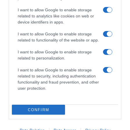
I want to allow Google to enable storage
related to analytics like cookies on web or
device identifiers in apps.
I want to allow Google to enable storage
related to functionality of the website or app.
I want to allow Google to enable storage
related to personalization.
I want to allow Google to enable storage
related to security, including authentication
ΕΛΛΑΔΑ
functionality and fraud prevention, and other
user protection.
Μυστράς: Με ψυχολογικά
προβλήματα ο 55χρονος που έκρυψε
τον νεκρό πατέρα του σε καταψύκτη
CONFIRM
– Τι υποστηρίζει ο δικηγόρος του
Ο άνδρας καταδικάστηκε σε 11 μήνες φυλάκιση με