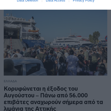
Data Deletion
Data Access
Privacy Policy
αναστολή
ΕΛΛΑΔΑ
Κορυφώνεται η έξοδος του
Αυγούστου – Πάνω από 56.000
επιβάτες αναχωρούν σήμερα από τα
λιμάνια της Αττικής