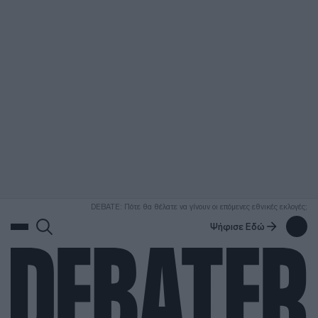
ΑΝΑΖΗΤΗΣΗ
DEBATE: Πότε θα θέλατε να γίνουν οι επόμενες εθνικές εκλογές;
Ψήφισε Εδώ