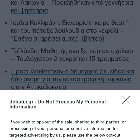
και Λακωνία – Προκλήθηκαν από γεννήτρια
και ψησταριά
Ιουλία Καλλιμάνη: Εκνευρίστηκε με θεατή
και του πέταξε λουλούδια στο κεφάλι –
“Εσένα σ’ αρέσει αυτό;” (βίντεο)
Ταϊλάνδη: Μαθητής άνοιξε πυρ σε σχολείο
– Τουλάχιστον 2 νεκροί και 15 τραυματίες
Προφυλακίστηκαν ο δήμαρχος Στυλίδας και
δύο ακόμη για την καταστροφική πυρκαγιά
στην Αττικοβοιωτία
debater.gr -
Do Not Process My Personal
Information
Ακολούθησε το debater.gr στο
Google News
και μάθετε πρώτοι όλες τις ειδήσεις
If you wish to opt-out of the sale, sharing to third parties, or
processing of your personal or sensitive information for
Share
Tweet
targeted advertising by us, please use the below opt-out