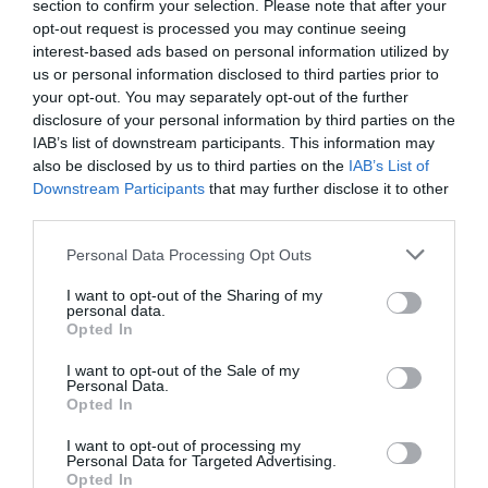
section to confirm your selection. Please note that after your
opt-out request is processed you may continue seeing
ΑΤΤΙΚΗ
ΔΙΑΡΡΟΗ ΑΕΡΙΟΥ
ΚΑΛΛΙΘΕΑ
interest-based ads based on personal information utilized by
ΝΕΑ ΣΜΥΡΝΗ
ΝΕΟ ΦΑΛΗΡΟ
us or personal information disclosed to third parties prior to
your opt-out. You may separately opt-out of the further
ΔΙΑΦΗΜΙΣΗ
disclosure of your personal information by third parties on the
IAB’s list of downstream participants. This information may
also be disclosed by us to third parties on the
IAB’s List of
Downstream Participants
that may further disclose it to other
third parties.
Please note that this website/app uses one or more Google
Personal Data Processing Opt Outs
services and may gather and store information including but
not limited to your visit or usage behaviour. You may click to
I want to opt-out of the Sharing of my
personal data.
grant or deny consent to Google and its third-party tags to
Opted In
use your data for below specified purposes in below Google
consent section.
I want to opt-out of the Sale of my
Personal Data.
ΣΧΟΛΙΑ
Opted In
I want to opt-out of processing my
Personal Data for Targeted Advertising.
Opted In