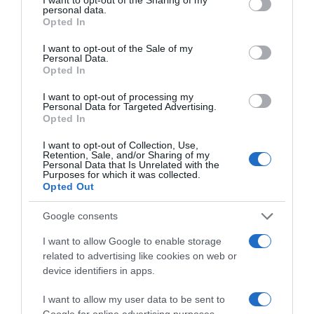
personal data.
grant or deny consent to Google and its third-party tags to
Opted In
ΕΛΛΑΔΑ
use your data for below specified purposes in below Google
consent section.
I want to opt-out of the Sale of my
Personal Data.
Opted In
I want to opt-out of processing my
Personal Data for Targeted Advertising.
Opted In
I want to opt-out of Collection, Use,
Retention, Sale, and/or Sharing of my
Personal Data that Is Unrelated with the
Purposes for which it was collected.
Opted Out
Google consents
I want to allow Google to enable storage
related to advertising like cookies on web or
device identifiers in apps.
ΕΛΛΑΔΑ
I want to allow my user data to be sent to
Θεσσαλονίκη: Συνελήφθη 31χρονος
Google for online advertising purposes.