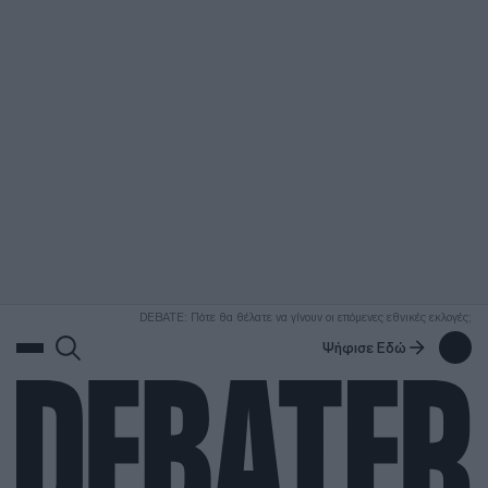
ΑΝΑΖΗΤΗΣΗ
DEBATE: Πότε θα θέλατε να γίνουν οι επόμενες εθνικές εκλογές;
Ψήφισε Εδώ