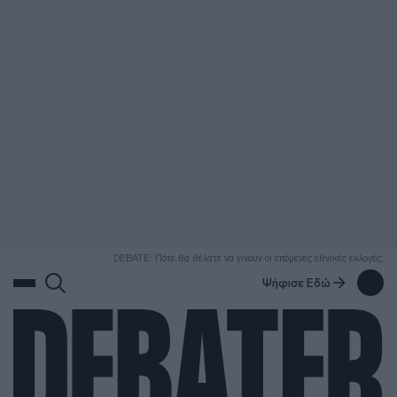
ΑΝΑΖΗΤΗΣΗ
DEBATE: Πότε θα θέλατε να γίνουν οι επόμενες εθνικές εκλογές;
Ψήφισε Εδώ