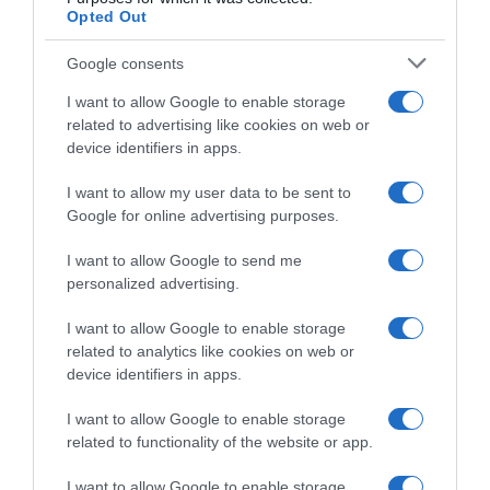
Opted Out
Ακολούθησε το debater.gr στο
Google News
και μάθετε πρώτοι όλες τις ειδήσεις
Google consents
I want to allow Google to enable storage
Share
Tweet
related to advertising like cookies on web or
device identifiers in apps.
ΜΕΓΑΛΗ ΕΒΔΟΜΑΔΑ
ΜΕΓΑΛΗ ΤΡΙΤΗ
ΠΑΣΧΑ
I want to allow my user data to be sent to
ΠΑΣΧΑ 2025
Google for online advertising purposes.
ΔΙΑΦΗΜΙΣΗ
I want to allow Google to send me
personalized advertising.
I want to allow Google to enable storage
related to analytics like cookies on web or
device identifiers in apps.
I want to allow Google to enable storage
related to functionality of the website or app.
I want to allow Google to enable storage