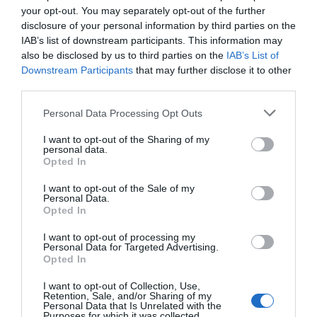
your opt-out. You may separately opt-out of the further
disclosure of your personal information by third parties on the
IAB’s list of downstream participants. This information may
also be disclosed by us to third parties on the
IAB’s List of
Downstream Participants
that may further disclose it to other
third parties.
Please note that this website/app uses one or more Google
Personal Data Processing Opt Outs
services and may gather and store information including but
not limited to your visit or usage behaviour. You may click to
I want to opt-out of the Sharing of my
personal data.
grant or deny consent to Google and its third-party tags to
Opted In
use your data for below specified purposes in below Google
Κίνηση: Δύσκολος ο Κηφισός –
consent section.
I want to opt-out of the Sale of my
Personal Data.
Συμφόρηση στην παραλιακή λόγω
Opted In
τροχαίου
I want to opt-out of processing my
Personal Data for Targeted Advertising.
Opted In
Προσθήκη ως προτεινόμενη
πηγή στην Google
I want to opt-out of Collection, Use,
Retention, Sale, and/or Sharing of my
Personal Data that Is Unrelated with the
Purposes for which it was collected.