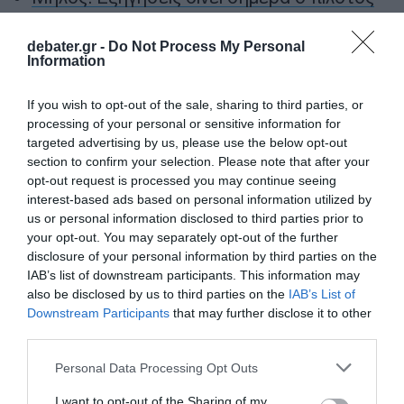
που προσγείωσε το ελικόπτερο στο
Σαρακήνικο
debater.gr -
Do Not Process My Personal
Information
Ηράκλειο: 23χρονος έβαλε GPS στο
αυτοκίνητο της πρώην συντρόφου του και
If you wish to opt-out of the sale, sharing to third parties, or
παρακολουθούσε τις κινήσεις της
processing of your personal or sensitive information for
targeted advertising by us, please use the below opt-out
Ηλεία: 31χρονη τραυματίστηκε σοβαρά
section to confirm your selection. Please note that after your
στον αυχένα μετά από βουτιά στη Γλύφα –
opt-out request is processed you may continue seeing
interest-based ads based on personal information utilized by
Συνελήφθη ο σύζυγός της
us or personal information disclosed to third parties prior to
your opt-out. You may separately opt-out of the further
Τραγωδία στη Ρόδο: Χωρίς τις αισθήσεις
disclosure of your personal information by third parties on the
του ανασύρθηκε από τη θάλασσα
IAB’s list of downstream participants. This information may
72χρονος Σουηδός τουρίστας
also be disclosed by us to third parties on the
IAB’s List of
Downstream Participants
that may further disclose it to other
third parties.
Ακολούθησε το debater.gr στο
Google News
και μάθετε πρώτοι όλες τις ειδήσεις
Please note that this website/app uses one or more Google
Personal Data Processing Opt Outs
services and may gather and store information including but
not limited to your visit or usage behaviour. You may click to
I want to opt-out of the Sharing of my