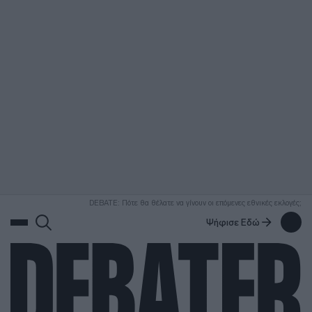
ΑΝΑΖΗΤΗΣΗ
DEBATE: Πότε θα θέλατε να γίνουν οι επόμενες εθνικές εκλογές;
Ψήφισε Εδώ