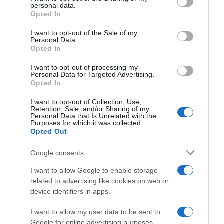
personal data.
Share
Tweet
grant or deny consent to Google and its third-party tags to
Opted In
use your data for below specified purposes in below Google
consent section.
I want to opt-out of the Sale of my
ΕΜΥ
ΚΑΙΡΟΣ
ΚΛΕΑΡΧΟΣ ΜΑΡΟΥΣΑΚΗΣ
Personal Data.
Opted In
ΔΙΑΦΗΜΙΣΗ
I want to opt-out of processing my
Personal Data for Targeted Advertising.
Opted In
I want to opt-out of Collection, Use,
Retention, Sale, and/or Sharing of my
Personal Data that Is Unrelated with the
Purposes for which it was collected.
Opted Out
Google consents
I want to allow Google to enable storage
related to advertising like cookies on web or
ΣΧΟΛΙΑ
device identifiers in apps.
I want to allow my user data to be sent to
Google for online advertising purposes.