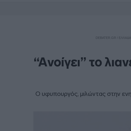
DEBATER.GR
/
ΕΛΛΑΔΑ
“Aνοίγει” το λια
Ο υφυπουργός, μιλώντας στην ενη