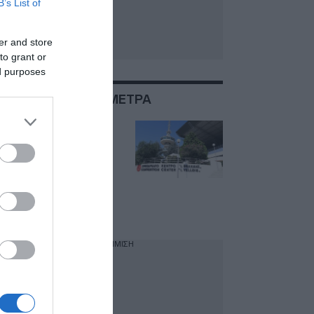
B’s List of
er and store
to grant or
ed purposes
ΣΧΕΤΙΚΑ ΜΕ:ΝΕΑ ΜΕΤΡΑ
ΔΕΘ 2026:
«Μικρομεσαίοι και
ελεύθεροι
επαγγελματίες θα
δουν σημαντικά
μέτρα», λέει η
Σδούκου
ΔΙΑΦΗΜΙΣΗ