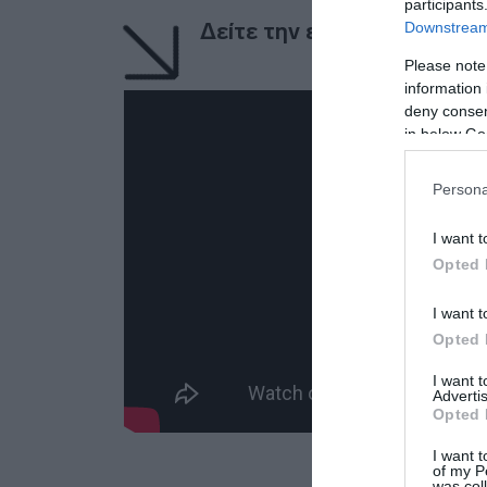
participants
Downstream 
Δείτε την ενημέρωση
Please note
information 
deny consent
in below Go
Persona
I want t
Opted 
I want t
Opted 
I want 
Advertis
Opted 
I want t
of my P
was col