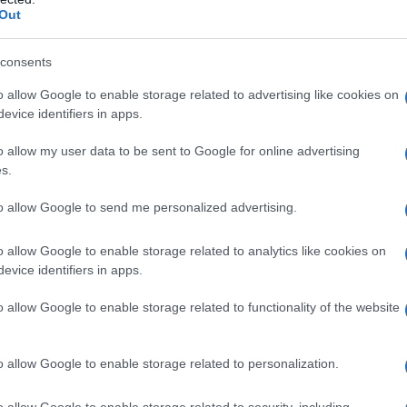
οίνωσε για τη μέθοδο click away
Out
consents
ίου στην
ΠΕ Κοζάνης
από τη Δευτέρα 19
ανακοίνωσε ο υφυπουργός Πολιτικής
o allow Google to enable storage related to advertising like cookies on
evice identifiers in apps.
ν,
Νίκος Χαρδαλιάς
κατά τη διάρκεια της
ημίας της λοίμωξης Covid-19.
o allow my user data to be sent to Google for online advertising
s.
ΙΑΦΗΜΙΣΗ
to allow Google to send me personalized advertising.
o allow Google to enable storage related to analytics like cookies on
evice identifiers in apps.
o allow Google to enable storage related to functionality of the website
o allow Google to enable storage related to personalization.
o allow Google to enable storage related to security, including