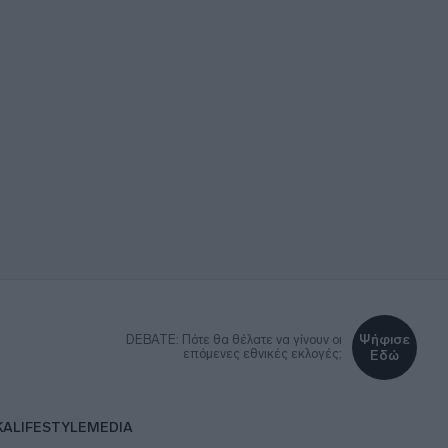
Ψήφισε
DEBATE: Πότε θα θέλατε να γίνουν οι
επόμενες εθνικές εκλογές;
Εδώ
ΚΑ
LIFESTYLE
MEDIA