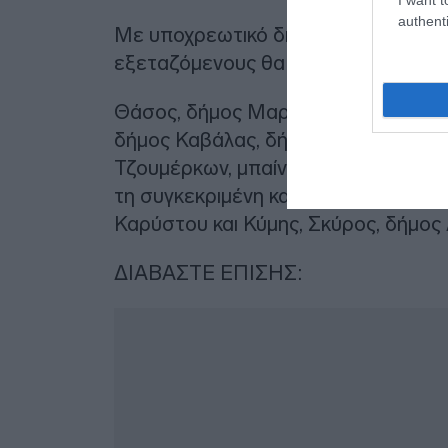
authenti
Με υποχρεωτικό διπλό self test για
εξεταζόμενους θα ανοίξουν οι σχολ
Θάσος, δήμος Μαρώνειας Σαπών, Κύθ
δήμος Καβάλας, δήμος Βόλου, δήμος
Τζουμέρκων, μπαίνουν σε «βαθύ» κόκ
τη συγκεκριμένη κατηγορία από Δευτ
Καρύστου και Κύμης, Σκύρος, δήμος 
ΔΙΑΒΑΣΤΕ ΕΠΙΣΗΣ: