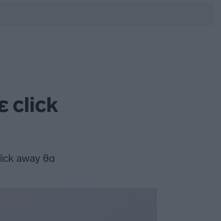
DEBATE: Πότε θα θέλατε να
γίνουν οι επόμενες εθνικές
εκλογές;
 click
ick away θα