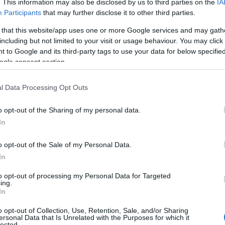
. This information may also be disclosed by us to third parties on the
IA
ΙΑΦΗΜΙΣΗ
Participants
that may further disclose it to other third parties.
 that this website/app uses one or more Google services and may gath
including but not limited to your visit or usage behaviour. You may click 
 to Google and its third-party tags to use your data for below specifi
ogle consent section.
l Data Processing Opt Outs
o opt-out of the Sharing of my personal data.
In
o opt-out of the Sale of my Personal Data.
η Μύρινα της Λήμνου επιβλήθηκε
In
 επτά ημερών αφού στο κατάστημα
to opt-out of processing my Personal Data for Targeted
 παράβαση των μέτρων κατά της
ing.
In
o opt-out of Collection, Use, Retention, Sale, and/or Sharing
ersonal Data that Is Unrelated with the Purposes for which it
lected.
η ως προτεινόμενη