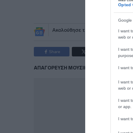
Opted 
πηγ
Google 
Ακολούθησε το debater.gr στο
Go
I want t
web or d
I want t
Share
Tweet
purpose
I want 
ΑΠΑΓΟΡΕΥΣΗ ΜΟΥΣΙΚΗΣ
ΛΕΣΒΟΣ
ΛΗΜ
I want t
web or d
I want t
or app.
I want t
I want t