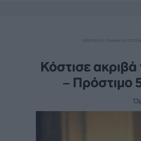
DEBATER.GR
/
ΕΛΛΑΔΑ
/
ΚΌΣΤΙΣΕ Α
Κόστισε ακριβά 
– Πρόστιμο 
Όρ