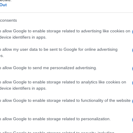
Out
ή στην Google
consents
ogle News
και μάθετε πρώτοι όλες τις ειδήσεις
o allow Google to enable storage related to advertising like cookies on
evice identifiers in apps.
o allow my user data to be sent to Google for online advertising
s.
to allow Google to send me personalized advertising.
ΝΟΣ
ΝΕΑ ΜΕΤΡΑ
ΤΑΒΕΡΝΑ
ΔΙΑΦΗΜΙΣΗ
o allow Google to enable storage related to analytics like cookies on
evice identifiers in apps.
o allow Google to enable storage related to functionality of the website
o allow Google to enable storage related to personalization.
o allow Google to enable storage related to security, including