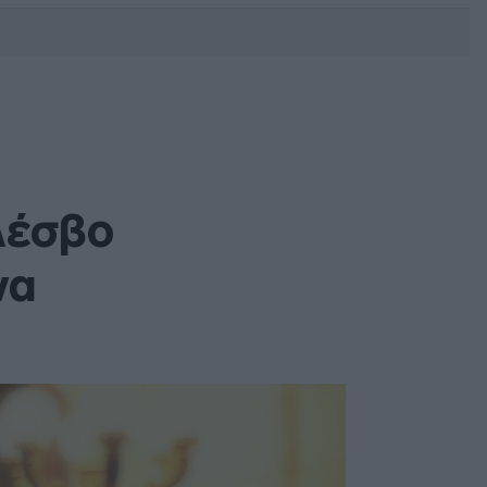
DEBATE: Πότε θα θέλατε να
γίνουν οι επόμενες εθνικές
εκλογές;
 Λέσβο
να