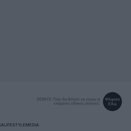
Ψήφισε
DEBATE: Πότε θα θέλατε να γίνουν οι
επόμενες εθνικές εκλογές;
Εδώ
ΚΑ
LIFESTYLE
MEDIA