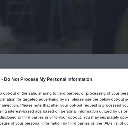
 κλείσιμο επτά ημερών επέβαλαν χθες το
 -
Do Not Process My Personal Information
 περιοχή της Αγίας Παρασκευής στο νησί
to opt-out of the sale, sharing to third parties, or processing of your per
formation for targeted advertising by us, please use the below opt-out s
ρο βρίσκονταν πολύ περισσότεροι από
r selection. Please note that after your opt-out request is processed y
eing interest-based ads based on personal information utilized by us or
 πλαίσιο των μέτρων περιορισμού της
disclosed to third parties prior to your opt-out. You may separately opt-
losure of your personal information by third parties on the IAB’s list of