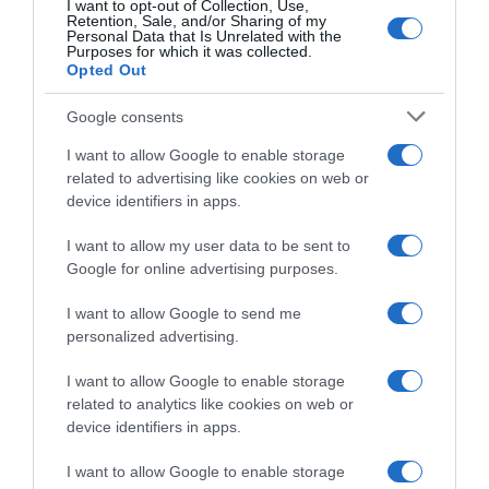
I want to opt-out of Collection, Use,
Retention, Sale, and/or Sharing of my
Personal Data that Is Unrelated with the
Purposes for which it was collected.
Opted Out
Google consents
I want to allow Google to enable storage
related to advertising like cookies on web or
device identifiers in apps.
ΔΙΕΘΝΗ
I want to allow my user data to be sent to
Γερμανία: Ισόβια σε 25χρονο Αφγανό
Google for online advertising purposes.
που σκότωσε δύο ανθρώπους
I want to allow Google to send me
ρίχνοντας το αυτοκίνητό του σε
personalized advertising.
διαδήλωση στο Μόναχο
I want to allow Google to enable storage
Σκοτώθηκε μια μητέρα και το δίχρονο παιδί της
related to analytics like cookies on web or
device identifiers in apps.
I want to allow Google to enable storage