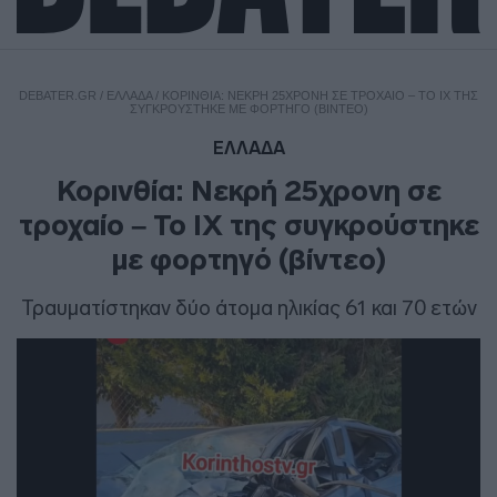
DEBATER.GR
/
ΕΛΛΑΔΑ
/
ΚΟΡΙΝΘΊΑ: ΝΕΚΡΉ 25ΧΡΟΝΗ ΣΕ ΤΡΟΧΑΊΟ – ΤΟ ΙΧ ΤΗΣ
ΣΥΓΚΡΟΎΣΤΗΚΕ ΜΕ ΦΟΡΤΗΓΌ (ΒΊΝΤΕΟ)
ΕΛΛΑΔΑ
Κορινθία: Νεκρή 25χρονη σε
τροχαίο – Το ΙΧ της συγκρούστηκε
με φορτηγό (βίντεο)
Τραυματίστηκαν δύο άτομα ηλικίας 61 και 70 ετών