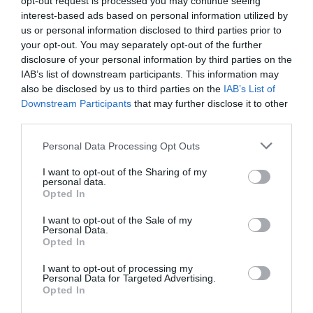
opt-out request is processed you may continue seeing
interest-based ads based on personal information utilized by
us or personal information disclosed to third parties prior to
your opt-out. You may separately opt-out of the further
disclosure of your personal information by third parties on the
ΕΛΛΑΔΑ
IAB’s list of downstream participants. This information may
Πυρκαγιά στη Μεγάλη Χώρα Αγρινίου
also be disclosed by us to third parties on the
IAB’s List of
Downstream Participants
that may further disclose it to other
– Σηκώθηκαν δύο αεροσκάφη
third parties.
Επιχειρούν 25 πυροσβέστες
Please note that this website/app uses one or more Google
Personal Data Processing Opt Outs
services and may gather and store information including but
not limited to your visit or usage behaviour. You may click to
I want to opt-out of the Sharing of my
personal data.
grant or deny consent to Google and its third-party tags to
Opted In
ΡΟΗ ΕΙΔΗΣΕΩΝ
use your data for below specified purposes in below Google
consent section.
I want to opt-out of the Sale of my
Personal Data.
Opted In
I want to opt-out of processing my
Personal Data for Targeted Advertising.
Opted In