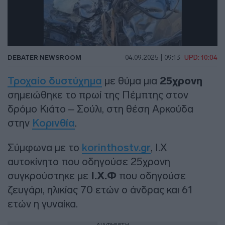
DEBATER NEWSROOM
04.09.2025 | 09:13
UPD: 10:04
Τροχαίο δυστύχημα
με θύμα μια
25χρονη
σημειώθηκε το πρωί της Πέμπτης στον
δρόμο Κιάτο – Σούλι, στη θέση Αρκούδα
στην
Κορινθία
.
Σύμφωνα με το
korinthostv.gr
, Ι.Χ
αυτοκίνητο που οδηγούσε 25χρονη
συγκρούστηκε με
Ι.Χ.Φ
που οδηγούσε
ζευγάρι, ηλικίας 70 ετών ο άνδρας και 61
ετών η γυναίκα.