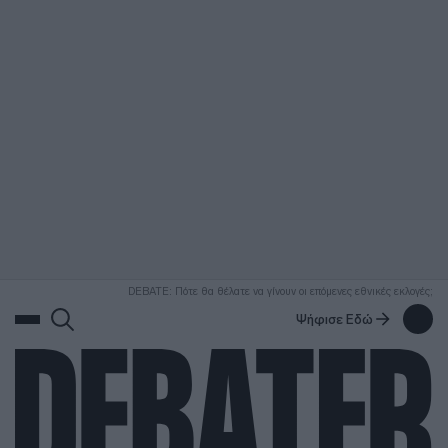
ΑΝΑΖΗΤΗΣΗ
DEBATE: Πότε θα θέλατε να γίνουν οι επόμενες εθνικές εκλογές;
Ψήφισε Εδώ