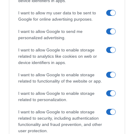
device identifiers in apps.
I want to allow my user data to be sent to
Google for online advertising purposes.
I want to allow Google to send me
personalized advertising.
I want to allow Google to enable storage
related to analytics like cookies on web or
device identifiers in apps.
ΕΛΛΑΔΑ
Φωτιά στον Κουβαρά: Βελτιωμένη η
I want to allow Google to enable storage
εικόνα – Καταστράφηκε ολοσχερώς
related to functionality of the website or app.
κτηνοτροφική μονάδα
I want to allow Google to enable storage
related to personalization.
Στην περιοχή ο υπουργός Κλιματικής Κρίσης και Πολιτικής
Προστασίας, Ευάγγελος Τουρνάς
I want to allow Google to enable storage
related to security, including authentication
functionality and fraud prevention, and other
user protection.