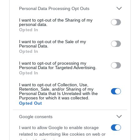
Please note that this website/app uses one or more Google
Personal Data Processing Opt Outs
services and may gather and store information including but
not limited to your visit or usage behaviour. You may click to
I want to opt-out of the Sharing of my
personal data.
grant or deny consent to Google and its third-party tags to
Opted In
use your data for below specified purposes in below Google
consent section.
I want to opt-out of the Sale of my
Personal Data.
Opted In
ΕΛΛΑΔΑ
Πολύ υψηλός κίνδυνος πυρκαγιάς και
I want to opt-out of processing my
Personal Data for Targeted Advertising.
αύριο 11 Αυγούστου – Σε επιφυλακή η
Opted In
χώρα
I want to opt-out of Collection, Use,
Retention, Sale, and/or Sharing of my
Σε περίπτωση που αντιληφθούν πυρκαγιά, οι πολίτες
Personal Data that Is Unrelated with the
Purposes for which it was collected.
παρακαλούνται να ειδοποιήσουν αμέσως την
Opted Out
πυροσβεστική υπηρεσία στον αριθμό κλήσης 199
Google consents
I want to allow Google to enable storage
related to advertising like cookies on web or