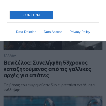
CONFIRM
Data Deletion
Data Access
Privacy Policy
ΕΛΛΑΔΑ
Βενιζέλος: Συνελήφθη 53χρονος
καταζητούμενος από τις γαλλικές
αρχές για απάτες
Εις βάρος του εκκρεμούσαν δύο ευρωπαϊκά εντάλματα
σύλληψης