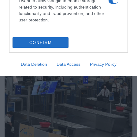
I want to allow Google to enable storage
related to security, including authentication
ΕΛΛΑΔΑ
functionality and fraud prevention, and other
Τροχαίο στον Κηφισό –
user protection.
Καθυστερήσεις στο ρεύμα προς
Πειραιά
CONFIRM
Δεν υπάρχουν τραυματίες
Data Deletion
Data Access
Privacy Policy