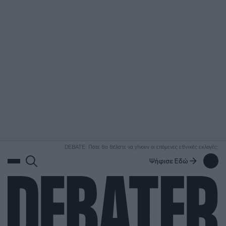
ΑΝΑΖΗΤΗΣΗ
DEBATE: Πότε θα θέλατε να γίνουν οι επόμενες εθνικές εκλογές;
Ψήφισε Εδώ