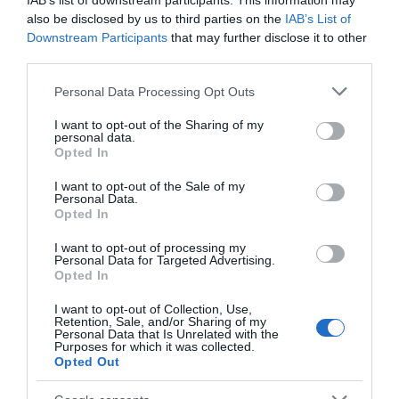
IAB’s list of downstream participants. This information may
also be disclosed by us to third parties on the
IAB’s List of
Downstream Participants
that may further disclose it to other
third parties.
Please note that this website/app uses one or more Google
Personal Data Processing Opt Outs
ΕΛΛΑΔΑ
services and may gather and store information including but
not limited to your visit or usage behaviour. You may click to
I want to opt-out of the Sharing of my
personal data.
grant or deny consent to Google and its third-party tags to
Opted In
use your data for below specified purposes in below Google
consent section.
I want to opt-out of the Sale of my
Personal Data.
Opted In
I want to opt-out of processing my
Personal Data for Targeted Advertising.
Opted In
I want to opt-out of Collection, Use,
Retention, Sale, and/or Sharing of my
Personal Data that Is Unrelated with the
Purposes for which it was collected.
Opted Out